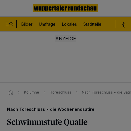
Bilder
Umfrage
Lokales
Stadtteile
Sport
Le
Kolumne
Toreschluss
Nach Toreschluss - die Sat
Nach Toreschluss - die Wochenendsatire
Schwimmstufe Qualle