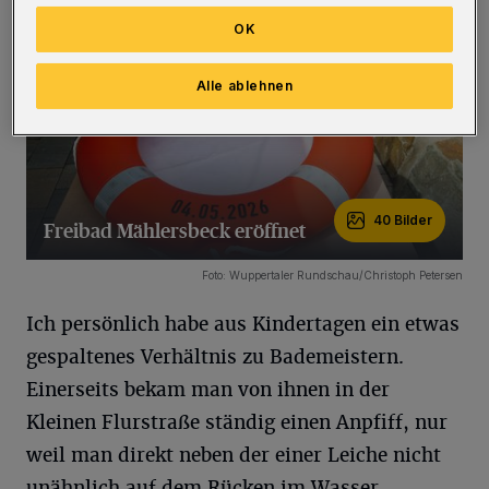
OK
Alle ablehnen
40 Bilder
Freibad Mählersbeck eröffnet
40 Bilder
Foto: Wuppertaler Rundschau/Christoph Petersen
Ich persönlich habe aus Kindertagen ein etwas
gespaltenes Verhältnis zu Bademeistern.
Einerseits bekam man von ihnen in der
Kleinen Flurstraße ständig einen Anpfiff, nur
weil man direkt neben der einer Leiche nicht
unähnlich auf dem Rücken im Wasser