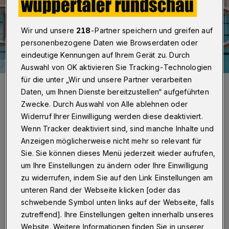
Wir und unsere
218
-Partner speichern und greifen auf
personenbezogene Daten wie Browserdaten oder
eindeutige Kennungen auf Ihrem Gerät zu. Durch
Auswahl von OK aktivieren Sie Tracking-Technologien
für die unter „Wir und unsere Partner verarbeiten
Bild vom Eröffnungstag.
Daten, um Ihnen Dienste bereitzustellen“ aufgeführten
Foto: Wuppertaler Rundschau/Christoph Petersen
Zwecke. Durch Auswahl von Alle ablehnen oder
Widerruf Ihrer Einwilligung werden diese deaktiviert.
Wenn Tracker deaktiviert sind, sind manche Inhalte und
Anzeigen möglicherweise nicht mehr so relevant für
Sie. Sie können dieses Menü jederzeit wieder aufrufen,
Von Roderich Trapp
um Ihre Einstellungen zu ändern oder Ihre Einwilligung
zu widerrufen, indem Sie auf den Link Einstellungen am
W
eil der Bürger an sich bei 14 Grad und
unteren Rand der Webseite klicken [oder das
schwebende Symbol unten links auf der Webseite, falls
ergiebigem Niederschlag relativ wenig
zutreffend]. Ihre Einstellungen gelten innerhalb unseres
Lust auf Schwimmen hatte, kamen kaum
Website. Weitere Informationen finden Sie in unserer