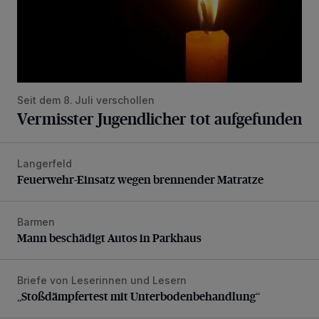
Seit dem 8. Juli verschollen
Vermisster Jugendlicher tot aufgefunden
Langerfeld
Feuerwehr-Einsatz wegen brennender Matratze
Feuerwehr-Einsatz wegen brennender Matratze
Barmen
Mann beschädigt Autos in Parkhaus
Mann beschädigt Autos in Parkhaus
Briefe von Leserinnen und Lesern
„Stoßdämpfertest mit Unterbodenbehandlung“
„Stoßdämpfertest mit Unterbodenbehandlung“