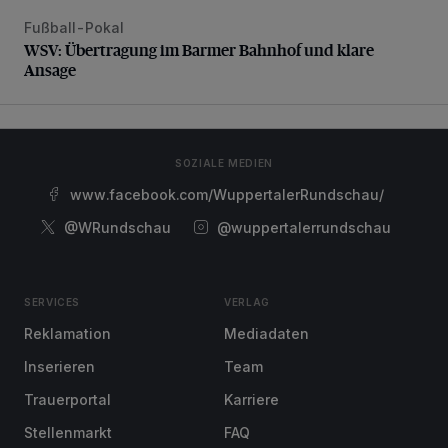
Fußball-Pokal
WSV: Übertragung im Barmer Bahnhof und klare Ansage
WSV: Übertragung im Barmer Bahnhof und klare
Ansage
SOZIALE MEDIEN
www.facebook.com/WuppertalerRundschau/
@WRundschau
@wuppertalerrundschau
SERVICES
VERLAG
Reklamation
Mediadaten
Inserieren
Team
Trauerportal
Karriere
Stellenmarkt
FAQ