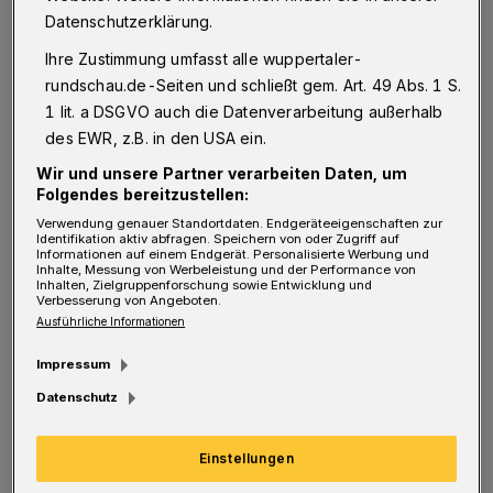
Badegäste in die Mählersbeck. Das war auch
Datenschutzerklärung.
ganz gut so, weil die Eröffnung nach nur sechs
Ihre Zustimmung umfasst alle wuppertaler-
Jahren Vorlauf und mehr Verspätungen als bei
rundschau.de-Seiten und schließt gem. Art. 49 Abs. 1 S.
der Deutschen Bahn so plötzlich kam, dass es
1 lit. a DSGVO auch die Datenverarbeitung außerhalb
des EWR, z.B. in den USA ein.
weder ein funktionierendes Kassensystem
Wir und unsere Partner verarbeiten Daten, um
noch Pommes gab.
Folgendes bereitzustellen:
Verwendung genauer Standortdaten. Endgeräteeigenschaften zur
Bis die Sonne wieder scheint – was in
Identifikation aktiv abfragen. Speichern von oder Zugriff auf
Informationen auf einem Endgerät. Personalisierte Werbung und
Wuppertal ja bekanntlich relativ lange dauert
Inhalte, Messung von Werbeleistung und der Performance von
Inhalten, Zielgruppenforschung sowie Entwicklung und
– dürfte das hoffentlich so weit geregelt sein,
Verbesserung von Angeboten.
Ausführliche Informationen
dass sich die Stadt ganz auf die Suche nach
Impressum
Bademeistern konzentrieren kann, die
Datenschutz
inzwischen bei uns noch seltener geworden
sind als Sonnentage.
(Bilder)
Einstellungen