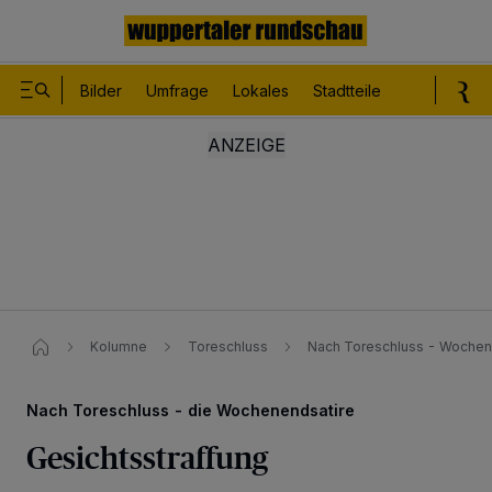
Bilder
Umfrage
Lokales
Stadtteile
Sport
Le
Kolumne
Toreschluss
Nach Toreschluss - Wochene
Nach Toreschluss - die Wochenendsatire
Gesichtsstraffung