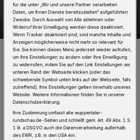
für die unter „Wir und unsere Partner verarbeiten
Daten, um Ihnen Dienste bereitzustellen“ aufgeführten
Zwecke. Durch Auswahl von Alle ablehnen oder
Widerruf Ihrer Einwilligung werden diese deaktiviert.
Wenn Tracker deaktiviert sind, sind manche Inhalte und
Anzeigen möglicherweise nicht mehr so relevant für
Roderich Trapp.
Sie. Sie können dieses Menü jederzeit wieder aufrufen,
Foto: Wuppertaler Rundschau/Max Höllwarth
um Ihre Einstellungen zu ändern oder Ihre Einwilligung
zu widerrufen, indem Sie auf den Link Einstellungen am
unteren Rand der Webseite klicken [oder das
schwebende Symbol unten links auf der Webseite, falls
zutreffend]. Ihre Einstellungen gelten innerhalb unseres
Von Roderich Trapp
Website. Weitere Informationen finden Sie in unserer
Datenschutzerklärung.
D
as waren noch Zeiten – denn um diese
Ihre Zustimmung umfasst alle wuppertaler-
Ergebnisse zu erzielen, brauchen
rundschau.de-Seiten und schließt gem. Art. 49 Abs. 1 S.
1 lit. a DSGVO auch die Datenverarbeitung außerhalb
moderne Frauen heutzutage 43 Beauty-
des EWR, z.B. in den USA ein.
Produkte aus der Weltraumforschung, diverse