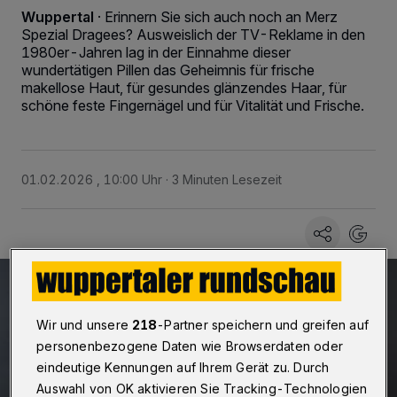
Wuppertal
·
Erinnern Sie sich auch noch an Merz
Spezial Dragees? Ausweislich der TV-Reklame in den
1980er-Jahren lag in der Einnahme dieser
wundertätigen Pillen das Geheimnis für frische
makellose Haut, für gesundes glänzendes Haar, für
schöne feste Fingernägel und für Vitalität und Frische.
01.02.2026 , 10:00 Uhr
3 Minuten Lesezeit
Wir und unsere
218
-Partner speichern und greifen auf
personenbezogene Daten wie Browserdaten oder
eindeutige Kennungen auf Ihrem Gerät zu. Durch
Auswahl von OK aktivieren Sie Tracking-Technologien