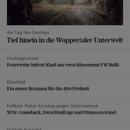
Am Tag des Geotops
Tief hinein in die Wuppertaler Unterwelt
Heckinghausen
Feuerwehr befreit Kind aus verschlossenem VW Bulli
Feuerwehr befreit Kind aus verschlossenem VW Bulli
Elberfeld
Ein neuer Brunnen für die Alte Freiheit
Ein neuer Brunnen für die Alte Freiheit
Fußball-Pokal: Sonntag gegen Schonnebeck
WSV: Comeback, Favoritenfrage und Fitnesszustand
WSV: Comeback, Favoritenfrage und Fitnesszustand
Digitale Ausgabe