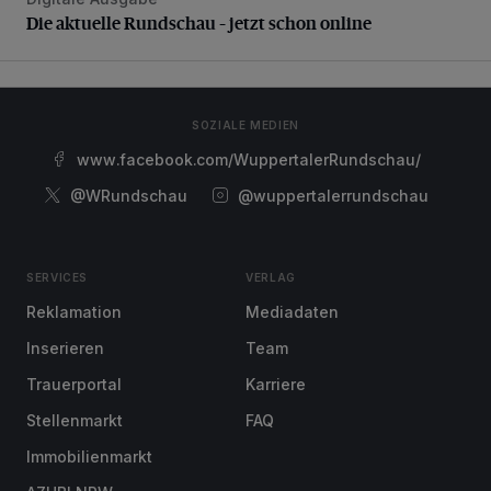
Die aktuelle Rundschau – jetzt schon online
Die aktuelle Rundschau – jetzt schon online
SOZIALE MEDIEN
www.facebook.com/WuppertalerRundschau/
@WRundschau
@wuppertalerrundschau
SERVICES
VERLAG
Reklamation
Mediadaten
Inserieren
Team
Trauerportal
Karriere
Stellenmarkt
FAQ
Immobilienmarkt