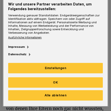
Wir und unsere Partner verarbeiten Daten, um
YouTube-Skincare-Tutorials und ungefähr so
Folgendes bereitzustellen:
viele Besuche in der Schönheitsklinik wie
Verwendung genauer Standortdaten. Endgeräteeigenschaften zur
Identifikation aktiv abfragen. Speichern von oder Zugriff auf
früher Spezial Dragees im Merz-Döschen
Informationen auf einem Endgerät. Personalisierte Werbung und
Inhalte, Messung von Werbeleistung und der Performance von
waren. Ich weiß übrigens nicht, ob diese
Inhalten, Zielgruppenforschung sowie Entwicklung und
Verbesserung von Angeboten.
Traditionsfirma dem Bundeskanzler gehört,
Ausführliche Informationen
glaube das aber nicht, weil es sonst mit seinen
Impressum
Haaren bestimmt etwas besser aussähe.
Datenschutz
Apropos besser aussehen: Das ist heute fast
Einstellungen
schon von Geburt an unabdingbar, wobei die
Fortschritte regelmäßig auf Instagram und
OK
TikTok zu posten sind, um gesellschaftlich
akzeptiert zu bleiben. Teenager müssen daher
Alle ablehnen
inzwischen Körperstellen und Zellen pflegen,
von denen Ihre Eltern noch gar nicht wussten,