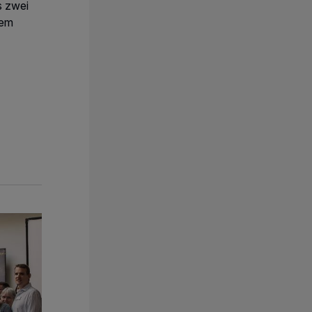
s zwei
dem