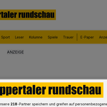
Sport
Leser
Kolumne
Spiele
Trauer
E-Paper
Anze
unsere
218
-Partner speichern und greifen auf personenbezogen