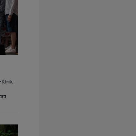
Klinik
n
att.