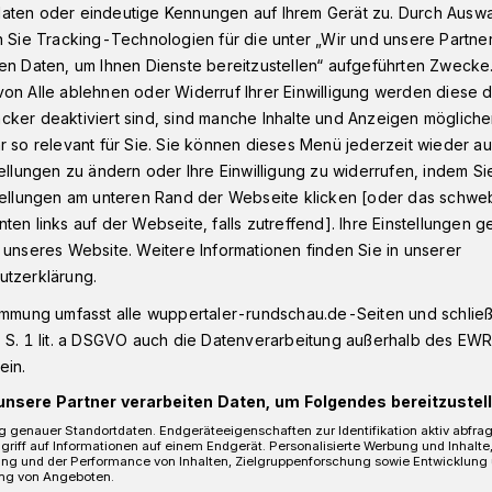
aten oder eindeutige Kennungen auf Ihrem Gerät zu. Durch Ausw
n Sie Tracking-Technologien für die unter „Wir und unsere Partne
en Daten, um Ihnen Dienste bereitzustellen“ aufgeführten Zwecke
on Alle ablehnen oder Widerruf Ihrer Einwilligung werden diese de
cker deaktiviert sind, sind manche Inhalte und Anzeigen möglich
r so relevant für Sie. Sie können dieses Menü jederzeit wieder au
tellungen zu ändern oder Ihre Einwilligung zu widerrufen, indem Si
stellungen am unteren Rand der Webseite klicken [oder das schw
Gesundheit
ten links auf der Webseite, falls zutreffend]. Ihre Einstellungen g
Bethesda eröffnet 
 unseres Website. Weitere Informationen finden Sie in unserer
innovatives Callce
utzerklärung.
immung umfasst alle wuppertaler-rundschau.de-Seiten und schließt
Das Agaplesion Bethesda Kran
 S. 1 lit. a DSGVO auch die Datenverarbeitung außerhalb des EWR, 
Wuppertal eröffnet nach intensiv
ein.
Vorbereitung ein innovatives Cal
unsere Partner verarbeiten Daten, um Folgendes bereitzustell
als zentrale Anlaufstelle für Pati
und Patienten.
 genauer Standortdaten. Endgeräteeigenschaften zur Identifikation aktiv abfra
griff auf Informationen auf einem Endgerät. Personalisierte Werbung und Inhalt
ung und der Performance von Inhalten, Zielgruppenforschung sowie Entwicklung
ng von Angeboten.