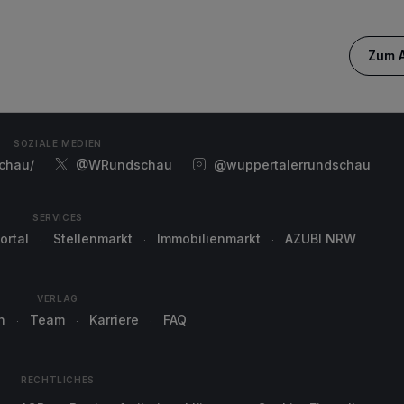
Zum A
SOZIALE MEDIEN
chau/
@WRundschau
@wuppertalerrundschau
SERVICES
ortal
Stellenmarkt
Immobilienmarkt
AZUBI NRW
VERLAG
n
Team
Karriere
FAQ
RECHTLICHES