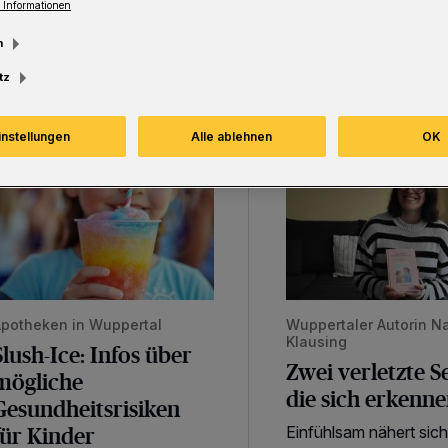
 Informationen
m
tz
instellungen
Alle ablehnen
OK
lush-Ice: Infos über mögliche Gesundheitsrisiken für Kinder
Zwei verletzte Seelen,
potheken in Wuppertal
Wuppertaler Autorin N
Klausing
Slush-Ice: Infos über
Zwei verletzte S
mögliche
die sich erkenn
Gesundheitsrisiken
für Kinder
Einfühlsam nähert sich