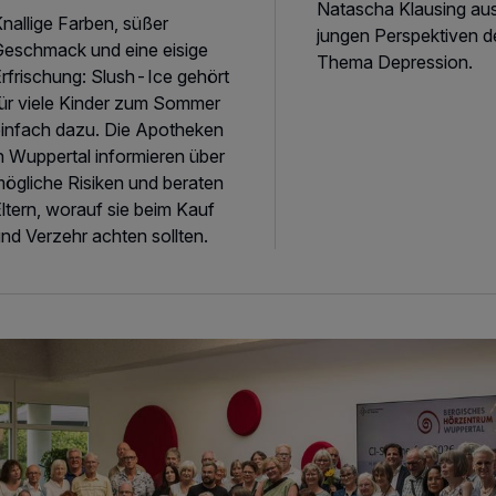
Natascha Klausing au
nallige Farben, süßer
jungen Perspektiven 
eschmack und eine eisige
Thema Depression.
rfrischung: Slush-Ice gehört
ür viele Kinder zum Sommer
infach dazu. Die Apotheken
n Wuppertal informieren über
ögliche Risiken und beraten
ltern, worauf sie beim Kauf
nd Verzehr achten sollten.
ochlea-Implantat: Gemeinsam im Gespräch