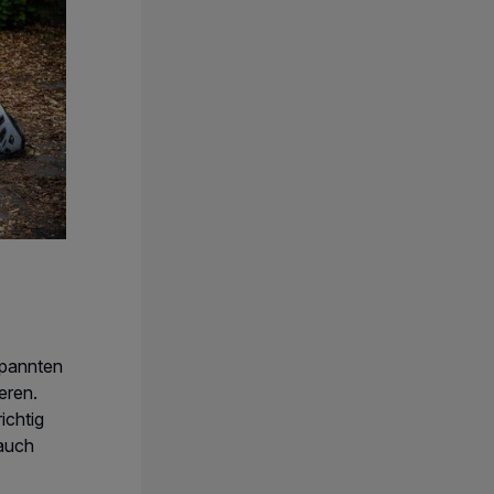
spannten
eren.
ichtig
 auch