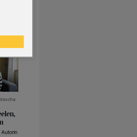
 die sich erkennen
atascha
eelen,
en
 Autorin