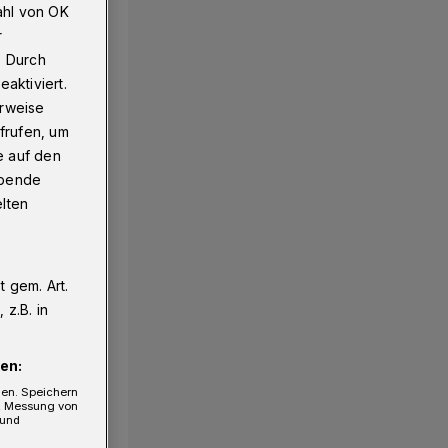
ahl von OK
r
. Durch
aktiviert.
erweise
frufen, um
e auf den
ebende
elten
ein
nter
 gem. Art.
kenhaus
z.B. in
er
lcenter
en:
entinnen
gen. Speichern
e, Messung von
 und