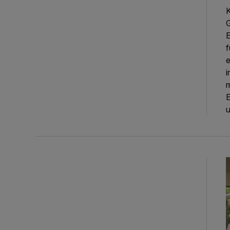
K
G
E
f
e
i
m
E
u
C