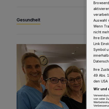
Browserd
aktiviere
verarbeit
Gesundheit
Auswahl v
Wenn Tra
nicht meh
Ihre Eins
Link Ein
Bethesda eröffnet ein innovatives Callcenter
Symbol un
innerhalb
Datensch
Ihre Zust
49 Abs. 1
den USA 
Wir und 
Verwendung
von oder Zu
Werbeleist
Verbesseru