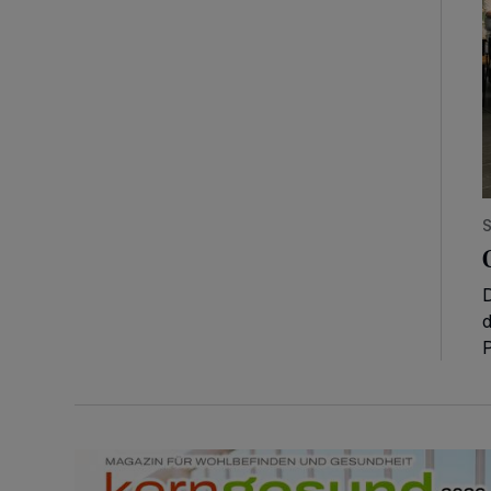
S
D
d
P
„kerngesund“ ...