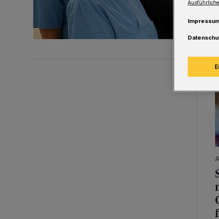
Ausführliche
Impressu
Datenschu
E
S
A