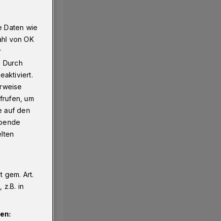
e Daten wie
ahl von OK
r
. Durch
aktiviert.
erweise
frufen, um
e auf den
ebende
elten
 gem. Art.
z.B. in
en: