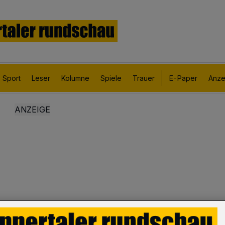
Sport
Leser
Kolumne
Spiele
Trauer
E-Paper
Anze