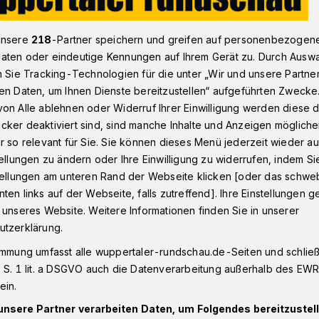
unsere
218
-Partner speichern und greifen auf personenbezogen
 Sparkassen-Belegschaft spendete Blut
aten oder eindeutige Kennungen auf Ihrem Gerät zu. Durch Ausw
n Sie Tracking-Technologien für die unter „Wir und unsere Partne
en Daten, um Ihnen Dienste bereitzustellen“ aufgeführten Zwecke
on Alle ablehnen oder Widerruf Ihrer Einwilligung werden diese de
cker deaktiviert sind, sind manche Inhalte und Anzeigen möglich
elegschaft
r so relevant für Sie. Sie können dieses Menü jederzeit wieder au
tellungen zu ändern oder Ihre Einwilligung zu widerrufen, indem Si
t
stellungen am unteren Rand der Webseite klicken [oder das schw
ten links auf der Webseite, falls zutreffend]. Ihre Einstellungen g
 unseres Website. Weitere Informationen finden Sie in unserer
utzerklärung.
ftigte der Sparkasse Wuppertal haben in
immung umfasst alle wuppertaler-rundschau.de-Seiten und schließt
erg Blut gespendet. Das Team
 S. 1 lit. a DSGVO auch die Datenverarbeitung außerhalb des EWR, 
tte dazu gemeinsam mit dem DRK-
ein.
 knapp fünfstündige Aktion organisiert.
unsere Partner verarbeiten Daten, um Folgendes bereitzustell