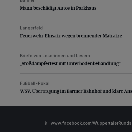
Barmen
Mann beschädigt Autos in Parkhaus
Mann beschädigt Autos in Parkhaus
Langerfeld
Feuerwehr-Einsatz wegen brennender Matratze
Feuerwehr-Einsatz wegen brennender Matratze
Briefe von Leserinnen und Lesern
„Stoßdämpfertest mit Unterbodenbehandlung“
„Stoßdämpfertest mit Unterbodenbehandlung“
Fußball-Pokal
WSV: Übertragung im Barmer Bahnhof und klare An
WSV: Übertragung im Barmer Bahnhof und klare An
www.facebook.com/WuppertalerRunds