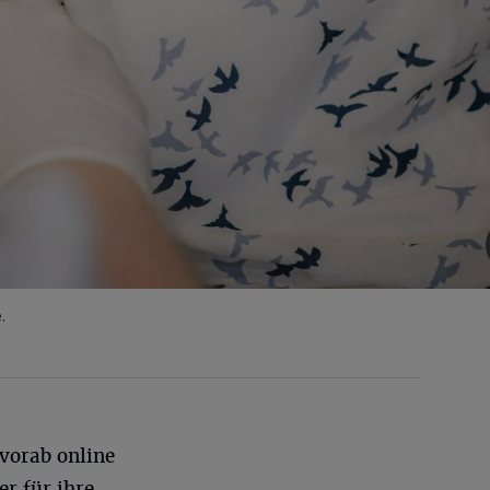
.
 vorab online
er für ihre