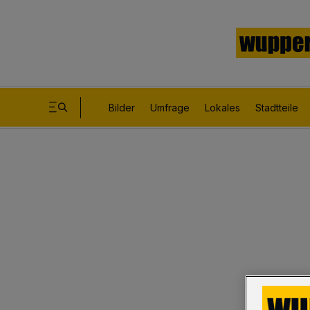
Bilder
Umfrage
Lokales
Stadtteile