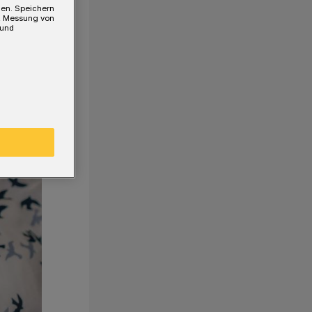
gen. Speichern
e, Messung von
 und