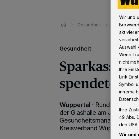
Wir und 
Gesundheit
Wuppertaler
Browserd
aktiviere
verarbeit
Auswahl v
Gesundheit
Wenn Tra
Sparkassen-B
nicht meh
Ihre Eins
spendete Blu
Link Ein
Symbol un
innerhalb
Datensch
Wuppertal
·
Rund 70 Beschä
Ihre Zust
der Glashalle am Johannisb
49 Abs. 1
Gesundheitsmanagement ha
den USA 
Kreisverband Wuppertal eine
Wir und 