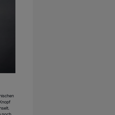
anischen
 Knopf
selt.
h noch