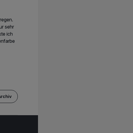
fregen.
ur sehr
kte ich
enfarbe
rchiv