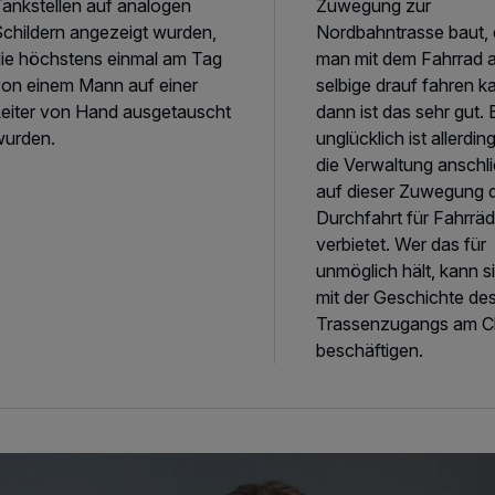
ankstellen auf analogen
Zuwegung zur
childern angezeigt wurden,
Nordbahntrasse baut, 
ie höchstens einmal am Tag
man mit dem Fahrrad 
on einem Mann auf einer
selbige drauf fahren k
eiter von Hand ausgetauscht
dann ist das sehr gut.
wurden.
unglücklich ist allerdi
die Verwaltung anschl
auf dieser Zuwegung d
Durchfahrt für Fahrräd
verbietet. Wer das für
unmöglich hält, kann s
mit der Geschichte de
Trassenzugangs am C
beschäftigen.
aar links, naar rechts, naar Hause