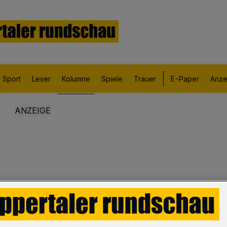
Sport
Leser
Kolumne
Spiele
Trauer
E-Paper
Anze