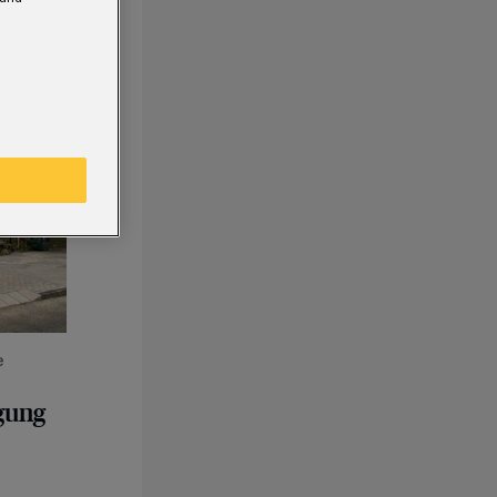
e
gung