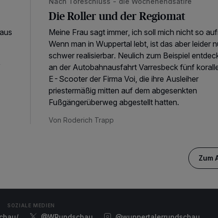
Nach Toreschluss - die Wochenendsatire
Die Roller und der Regiomat
haus
Meine Frau sagt immer, ich soll mich nicht so au
Wenn man in Wuppertal lebt, ist das aber leider n
schwer realisierbar. Neulich zum Beispiel entdec
“
an der Autobahnausfahrt Varresbeck fünf korall
E-Scooter der Firma Voi, die ihre Ausleiher
priestermäßig mitten auf dem abgesenkten
Fußgängerüberweg abgestellt hatten.
Von Roderich Trapp
Zum A
SOZIALE MEDIEN
chau/
@WRundschau
@wuppertalerrundschau