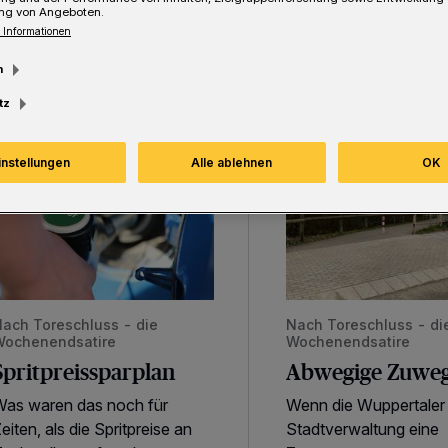
überragende Rolle spielt.
ng von Angeboten.
 Informationen
m
tz
instellungen
Alle ablehnen
OK
pritpreissparplan
Abwegige Zuwegung
ach Toreschluss - die
Nach Toreschluss - di
Wochenendsatire
Wochenendsatire
Spritpreissparplan
Abwegige Zuwe
as waren das noch für
Wenn die Wuppertaler
eiten, als die Spritpreise an
Stadtverwaltung eine