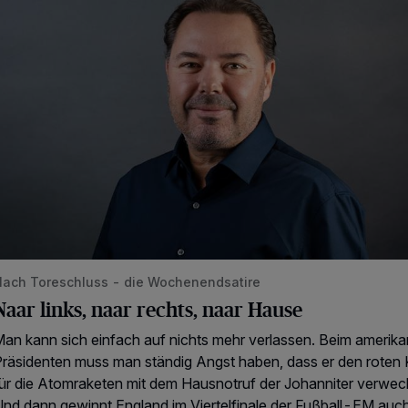
ach Toreschluss - die Wochenendsatire
Naar links, naar rechts, naar Hause
an kann sich einfach auf nichts mehr verlassen. Beim amerik
räsidenten muss man ständig Angst haben, dass er den roten
ür die Atomraketen mit dem Hausnotruf der Johanniter verwech
nd dann gewinnt England im Viertelfinale der Fußball-EM auc