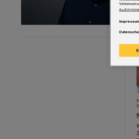
Verbesseru
Ausführliche
Impressu
Datenschu
E
S
N
W
Z