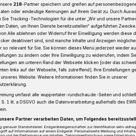
unsere
218
-Partner speichern und greifen auf personenbezogen
aten oder eindeutige Kennungen auf Ihrem Gerät zu. Durch Ausw
n Sie Tracking-Technologien für die unter „Wir und unsere Partne
en Daten, um Ihnen Dienste bereitzustellen“ aufgeführten Zwecke
on Alle ablehnen oder Widerruf Ihrer Einwilligung werden diese de
cker deaktiviert sind, sind manche Inhalte und Anzeigen möglich
r so relevant für Sie. Sie können dieses Menü jederzeit wieder au
tellungen zu ändern oder Ihre Einwilligung zu widerrufen, indem Si
Nach Toreschluss - die Wochene
stellungen am unteren Rand der Webseite klicken [oder das schw
Small Talk
ten links auf der Webseite, falls zutreffend]. Ihre Einstellungen g
 unseres Website. Weitere Informationen finden Sie in unserer
Small Talk ist eine Kunst für sich
utzerklärung.
beliebte Gesprächseinstiege sind
der Wechsel der Jahreszeiten un
immung umfasst alle wuppertaler-rundschau.de-Seiten und schließt
Wetter. Aktuell stehen wir an der
 S. 1 lit. a DSGVO auch die Datenverarbeitung außerhalb des EWR, 
Schwelle vom Sommer zum Herb
ein.
mit Blick auf den Kalender nicht v
unsere Partner verarbeiten Daten, um Folgendes bereitzustell
überraschend ist, aber trotzdem 
 genauer Standortdaten. Endgeräteeigenschaften zur Identifikation aktiv abfra
Rahmen des Small Talks gerade 
griff auf Informationen auf einem Endgerät. Personalisierte Werbung und Inhalt
ung und der Performance von Inhalten, Zielgruppenforschung sowie Entwicklung