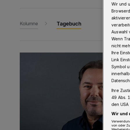
Wir und 
Browserd
aktiviere
Kolumne
Tagebuch
verarbeit
Auswahl v
Wenn Tra
nicht meh
Ihre Eins
Small Talk
Link Ein
Symbol un
innerhalb
Datensch
Ihre Zust
49 Abs. 1
den USA 
Wir und 
Verwendung
von oder Zu
Werbeleist