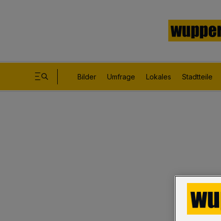
Bilder
Umfrage
Lokales
Stadtteile