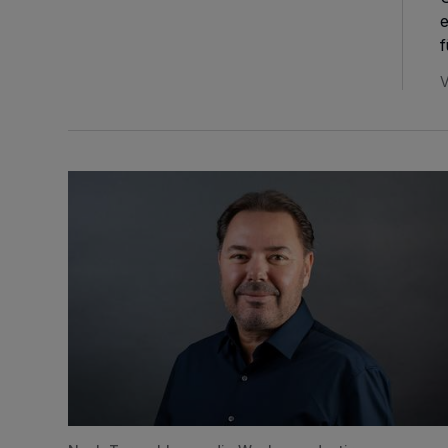
e
f
V
Armer Albärt, reicher Ronaldo