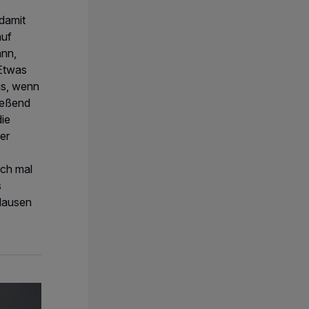
damit
auf
ann,
 Etwas
ngs, wenn
ießend
ie
er
ich mal
s
lausen