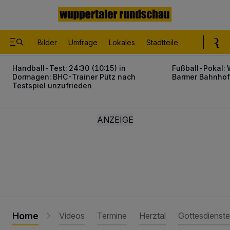
Bilder
Umfrage
Lokales
Stadtteile
Sport
Le
Handball-Test: 24:30 (10:15) in
Fußball-Pokal:
Dormagen:
BHC-Trainer Pütz nach
Barmer Bahnhof
Testspiel unzufrieden
Handball-Test: 24:30 (10:15) in Dormagen
Fußball-Pokal
Home
Videos
Termine
Herztal
Gottesdienste