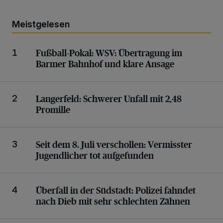
Meistgelesen
WSV: Übertragung im Barmer Bahnhof und klare An
Fußball-Pokal:
WSV: Übertragung im
1
Barmer Bahnhof und klare Ansage
Schwerer Unfall mit 2,48 Promille
Langerfeld:
Schwerer Unfall mit 2,48
2
Promille
Vermisster Jugendlicher tot aufgefunden
Seit dem 8. Juli verschollen:
Vermisster
3
Jugendlicher tot aufgefunden
Polizei fahndet nach Dieb mit sehr schlechten Zähn
Überfall in der Südstadt:
Polizei fahndet
4
nach Dieb mit sehr schlechten Zähnen