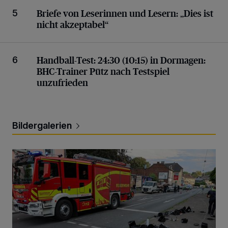
„Dies ist nicht akzeptabel“
Briefe von Leserinnen und Lesern:
„Dies ist
5
nicht akzeptabel“
BHC-Trainer Pütz nach Testspiel unzufrieden
Handball-Test: 24:30 (10:15) in Dormagen:
6
BHC-Trainer Pütz nach Testspiel
unzufrieden
Bildergalerien
Schwerer Unfall mit 2,48 Promille