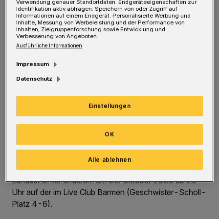
Verwendung genauer Standortdaten. Endgeräteeigenschaften zur
Identifikation aktiv abfragen. Speichern von oder Zugriff auf
Informationen auf einem Endgerät. Personalisierte Werbung und
Inhalte, Messung von Werbeleistung und der Performance von
Inhalten, Zielgruppenforschung sowie Entwicklung und
Verbesserung von Angeboten.
Ausführliche Informationen
Impressum
Datenschutz
Einstellungen
Am 30. Oktober im LCB
OK
Stoppoks „Rund-Reise“ führt auch nach
Wuppertal
Alle ablehnen
Stoppok hat Geburtstag und feiert auf den Bühnen des
Landes. Unter anderem am 30. Oktober 2026 ab 20
Uhr auf der im Live Club Barmen (Geschwister-Scholl-
Platz 4-6).