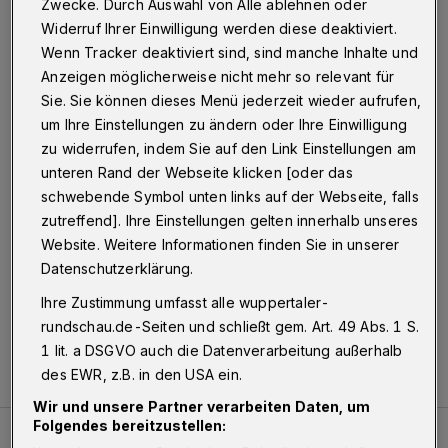
Zwecke. Durch Auswahl von Alle ablehnen oder
Widerruf Ihrer Einwilligung werden diese deaktiviert.
Wenn Tracker deaktiviert sind, sind manche Inhalte und
Anzeigen möglicherweise nicht mehr so relevant für
Sie. Sie können dieses Menü jederzeit wieder aufrufen,
um Ihre Einstellungen zu ändern oder Ihre Einwilligung
zu widerrufen, indem Sie auf den Link Einstellungen am
unteren Rand der Webseite klicken [oder das
schwebende Symbol unten links auf der Webseite, falls
zutreffend]. Ihre Einstellungen gelten innerhalb unseres
Überfall in der Südstadt
Website. Weitere Informationen finden Sie in unserer
Polizei fahndet nach Dieb mit sehr
Datenschutzerklärung.
schlechten Zähnen
Ihre Zustimmung umfasst alle wuppertaler-
Eine Seniorin ist am Dienstagmittag (4. August 2026)
rundschau.de-Seiten und schließt gem. Art. 49 Abs. 1 S.
im Von-der-Heydt-Park der Elberfelder Südstadt
1 lit. a DSGVO auch die Datenverarbeitung außerhalb
überfallen worden.
des EWR, z.B. in den USA ein.
Wir und unsere Partner verarbeiten Daten, um
Folgendes bereitzustellen:
Stoppoks „Rund-Reise“ führt auch nach Wuppertal