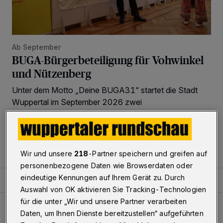
Ab September
BUGA-Bürgerbeteiligung für Vohwinkel
und Nützenberg
Unter dem Motto „Deine BUGA31“ startet die Stadt
Wuppertal im September 2026 zwei
Beteiligungsverfahren zur Bundesgartenschau 2031.
Dabei geht es um die Parkanlage Nützenberg in
Elberfeld-West sowie die ehemalige Wassack Deponie
am Homanndamm in Vohwinkel.
Wir und unsere
218
-Partner speichern und greifen auf
personenbezogene Daten wie Browserdaten oder
eindeutige Kennungen auf Ihrem Gerät zu. Durch
Auswahl von OK aktivieren Sie Tracking-Technologien
für die unter „Wir und unsere Partner verarbeiten
Polizei fahndet nach Dieb mit sehr schlechten Zähnen
Daten, um Ihnen Dienste bereitzustellen“ aufgeführten