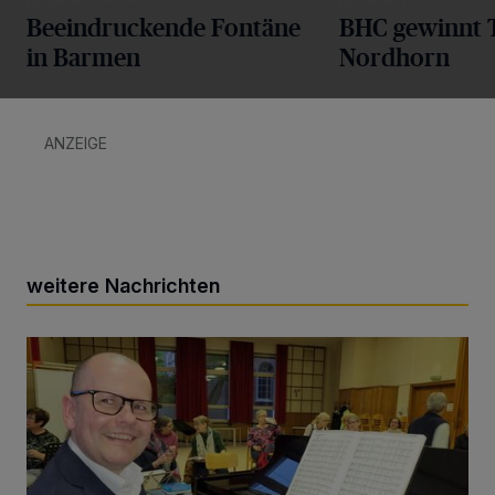
Beeindruckende Fontäne
BHC gewinnt T
in Barmen
Nordhorn
ANZEIGE
weitere Nachrichten
Trost und Hoffnung durch Musik auf dem Friedhof