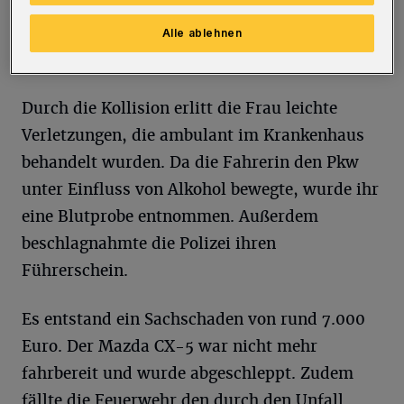
einem Verkehrszeichen, einem
Begrenzungszaun und einem Baum.
Alle ablehnen
Anschließend blieb das Fahrzeug stehen.
Durch die Kollision erlitt die Frau leichte
Verletzungen, die ambulant im Krankenhaus
behandelt wurden. Da die Fahrerin den Pkw
unter Einfluss von Alkohol bewegte, wurde ihr
eine Blutprobe entnommen. Außerdem
beschlagnahmte die Polizei ihren
Führerschein.
Es entstand ein Sachschaden von rund 7.000
Euro. Der Mazda CX-5 war nicht mehr
fahrbereit und wurde abgeschleppt. Zudem
fällte die Feuerwehr den durch den Unfall