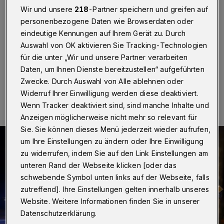
Wuppertal
·
Am frühen Montag (21. Oktober 2024)
Wir und unsere
218
-Partner speichern und greifen auf
gegen 3:20 Uhr hat sich auf der Straße Wahlert zur
personenbezogene Daten wie Browserdaten oder
Kohlfurther Brücke ein Verkehrsunfall ereignet, bei dem
eindeutige Kennungen auf Ihrem Gerät zu. Durch
eine 40-Jährige leichte Verletzungen erlitt.
Auswahl von OK aktivieren Sie Tracking-Technologien
für die unter „Wir und unsere Partner verarbeiten
Daten, um Ihnen Dienste bereitzustellen“ aufgeführten
Zwecke. Durch Auswahl von Alle ablehnen oder
21.10.2024 , 11:25 Uhr
Eine Minute Lesezeit
Widerruf Ihrer Einwilligung werden diese deaktiviert.
Wenn Tracker deaktiviert sind, sind manche Inhalte und
Anzeigen möglicherweise nicht mehr so relevant für
Sie. Sie können dieses Menü jederzeit wieder aufrufen,
um Ihre Einstellungen zu ändern oder Ihre Einwilligung
zu widerrufen, indem Sie auf den Link Einstellungen am
unteren Rand der Webseite klicken [oder das
schwebende Symbol unten links auf der Webseite, falls
zutreffend]. Ihre Einstellungen gelten innerhalb unseres
Website. Weitere Informationen finden Sie in unserer
Datenschutzerklärung.