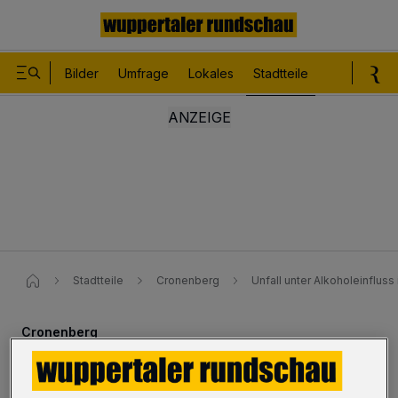
Bilder
Umfrage
Lokales
Stadtteile
Sport
Le
Stadtteile
Cronenberg
Unfall unter Alkoholeinflu
Cronenberg
Unfall unter Alkoholeinfluss