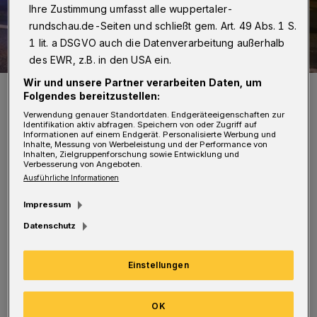
Ihre Zustimmung umfasst alle wuppertaler-
rundschau.de-Seiten und schließt gem. Art. 49 Abs. 1 S.
1 lit. a DSGVO auch die Datenverarbeitung außerhalb
des EWR, z.B. in den USA ein.
Wir und unsere Partner verarbeiten Daten, um
Symbolbild.
Folgendes bereitzustellen:
Foto: Christoph Petersen
Verwendung genauer Standortdaten. Endgeräteeigenschaften zur
Identifikation aktiv abfragen. Speichern von oder Zugriff auf
Informationen auf einem Endgerät. Personalisierte Werbung und
Inhalte, Messung von Werbeleistung und der Performance von
Inhalten, Zielgruppenforschung sowie Entwicklung und
Verbesserung von Angeboten.
Ausführliche Informationen
D
ie Solingerin war nach Angaben der
Impressum
Polizei mit ihrem Mazda CX-5 in
Datenschutz
Richtung L74 unterwegs. Als sie nach links auf
die Straße Kohlfurther Brücke einbiegen
Einstellungen
wollte, kam ihr Wagen nach rechts von der
Fahrbahn ab. Dabei kollidierte das Auto mit
OK