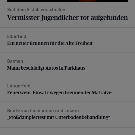
Seit dem 8. Juli verschollen
Vermisster Jugendlicher tot aufgefunden
Elberfeld
Ein neuer Brunnen für die Alte Freiheit
Ein neuer Brunnen für die Alte Freiheit
Barmen
Mann beschädigt Autos in Parkhaus
Mann beschädigt Autos in Parkhaus
Langerfeld
Feuerwehr-Einsatz wegen brennender Matratze
Feuerwehr-Einsatz wegen brennender Matratze
Briefe von Leserinnen und Lesern
„Stoßdämpfertest mit Unterbodenbehandlung“
„Stoßdämpfertest mit Unterbodenbehandlung“