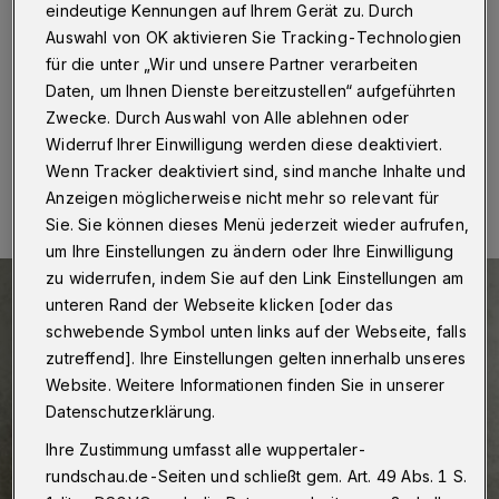
eindeutige Kennungen auf Ihrem Gerät zu. Durch
Wuppertal
·
... an der Bergischen Uni steigt am
Auswahl von OK aktivieren Sie Tracking-Technologien
Donnerstag (17. Oktober 2024 um 20 Uhr auf der
für die unter „Wir und unsere Partner verarbeiten
AStA-Ebene (ME.04) an der Gaußstraße 20.
Daten, um Ihnen Dienste bereitzustellen“ aufgeführten
Zwecke. Durch Auswahl von Alle ablehnen oder
Widerruf Ihrer Einwilligung werden diese deaktiviert.
14.10.2024 , 11:00 Uhr
Eine Minute Lesezeit
Wenn Tracker deaktiviert sind, sind manche Inhalte und
Anzeigen möglicherweise nicht mehr so relevant für
Sie. Sie können dieses Menü jederzeit wieder aufrufen,
um Ihre Einstellungen zu ändern oder Ihre Einwilligung
zu widerrufen, indem Sie auf den Link Einstellungen am
unteren Rand der Webseite klicken [oder das
schwebende Symbol unten links auf der Webseite, falls
zutreffend]. Ihre Einstellungen gelten innerhalb unseres
Website. Weitere Informationen finden Sie in unserer
Datenschutzerklärung.
Ihre Zustimmung umfasst alle wuppertaler-
rundschau.de-Seiten und schließt gem. Art. 49 Abs. 1 S.