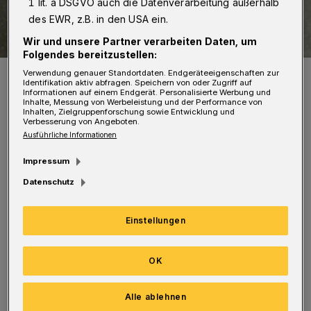
1 lit. a DSGVO auch die Datenverarbeitung außerhalb
des EWR, z.B. in den USA ein.
Wir und unsere Partner verarbeiten Daten, um
Folgendes bereitzustellen:
Anna Lisa Azur moderiert.
Verwendung genauer Standortdaten. Endgeräteeigenschaften zur
Identifikation aktiv abfragen. Speichern von oder Zugriff auf
Foto: Underground
Informationen auf einem Endgerät. Personalisierte Werbung und
Inhalte, Messung von Werbeleistung und der Performance von
Inhalten, Zielgruppenforschung sowie Entwicklung und
Verbesserung von Angeboten.
Ausführliche Informationen
Impressum
Die „Best of Slam Show“ präsentiert ‌Britta
Datenschutz
Kah aus Kleve, Gerrard Schüft aus Chemnitz,
Uli Höhmann aus Frankfurt und Sven Hensel
Einstellungen
aus Bochum. Durch den Abend führt die
fünffache Literaturpreisträgerin Anna Lisa
OK
Azur.
Alle ablehnen