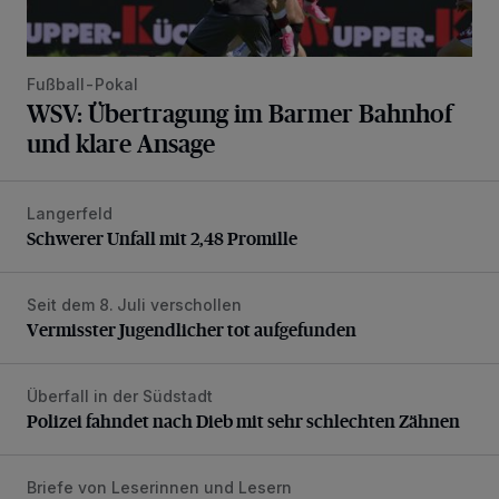
Fußball-Pokal
WSV: Übertragung im Barmer Bahnhof
und klare Ansage
Langerfeld
Schwerer Unfall mit 2,48 Promille
Schwerer Unfall mit 2,48 Promille
Seit dem 8. Juli verschollen
Vermisster Jugendlicher tot aufgefunden
Vermisster Jugendlicher tot aufgefunden
Überfall in der Südstadt
Polizei fahndet nach Dieb mit sehr schlechten Zähnen
Polizei fahndet nach Dieb mit sehr schlechten Zähnen
Briefe von Leserinnen und Lesern
„Dies ist nicht akzeptabel“