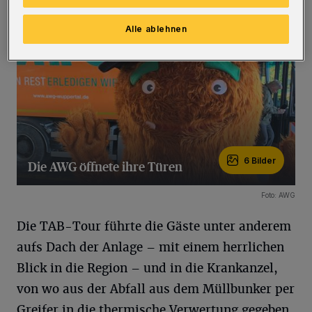
Alle ablehnen
6 Bilder
Die AWG öffnete ihre Türen
6 Bilder
Foto: AWG
Die TAB-Tour führte die Gäste unter anderem
aufs Dach der Anlage – mit einem herrlichen
Blick in die Region – und in die Krankanzel,
von wo aus der Abfall aus dem Müllbunker per
Greifer in die thermische Verwertung gegeben