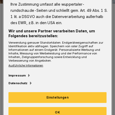
Ihre Zustimmung umfasst alle wuppertaler-
Nur ein kleiner Teil des Mülls einer Stadt.
rundschau.de-Seiten und schließt gem. Art. 49 Abs. 1 S.
Foto: AWG
1 lit. a DSGVO auch die Datenverarbeitung außerhalb
des EWR, z.B. in den USA ein.
Wir und unsere Partner verarbeiten Daten, um
Folgendes bereitzustellen:
Verwendung genauer Standortdaten. Endgeräteeigenschaften zur
Identifikation aktiv abfragen. Speichern von oder Zugriff auf
Am AWG-Betriebsstandort Korzert auf
Informationen auf einem Endgerät. Personalisierte Werbung und
Inhalte, Messung von Werbeleistung und der Performance von
Küllenhahn standen wieder Führungen durch
Inhalten, Zielgruppenforschung sowie Entwicklung und
Verbesserung von Angeboten.
die Thermische Abfallbehandlungsanlage
Ausführliche Informationen
(TAB) und Fahrten mit AWG-
Impressum
Abfallsammelfahrzeugen auf dem Programm.
Datenschutz
Die AWG zählte am Freitag (13. September
2024) bis 20 Uhr, als die letzten Führungen
Einstellungen
starteten, nach eigenen Angaben an die 400
Besucherinnen und Besucher.
(Bilder)
OK