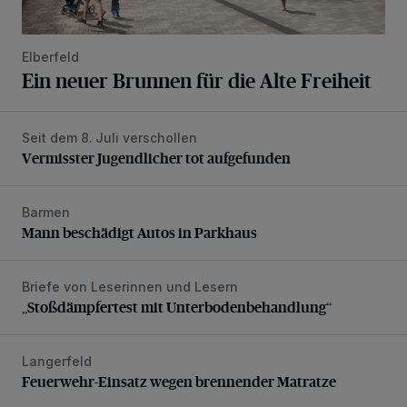
Elberfeld
Ein neuer Brunnen für die Alte Freiheit
Seit dem 8. Juli verschollen
Vermisster Jugendlicher tot aufgefunden
Vermisster Jugendlicher tot aufgefunden
Barmen
Mann beschädigt Autos in Parkhaus
Mann beschädigt Autos in Parkhaus
Briefe von Leserinnen und Lesern
„Stoßdämpfertest mit Unterbodenbehandlung“
„Stoßdämpfertest mit Unterbodenbehandlung“
Langerfeld
Feuerwehr-Einsatz wegen brennender Matratze
Feuerwehr-Einsatz wegen brennender Matratze