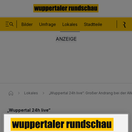
Bilder
Umfrage
Lokales
Stadtteile
Sport
Le
Lokales
„Wuppertal 24h live“: Großer Andrang bei der A
„Wuppertal 24h live“
Großer Andrang bei der AWG