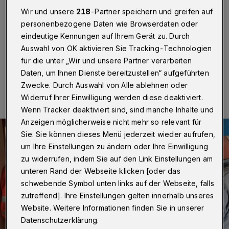
Wuppertal
·
Auch die Abfallwirtschaftsgesellschaft
Wir und unsere
218
-Partner speichern und greifen auf
(AWG) hatte im Rahmen von „Wuppertal 24h live“
personenbezogene Daten wie Browserdaten oder
eingeladen.
eindeutige Kennungen auf Ihrem Gerät zu. Durch
Auswahl von OK aktivieren Sie Tracking-Technologien
für die unter „Wir und unsere Partner verarbeiten
16.09.2024 , 08:00 Uhr
Eine Minute Lesezeit
Daten, um Ihnen Dienste bereitzustellen“ aufgeführten
Zwecke. Durch Auswahl von Alle ablehnen oder
Widerruf Ihrer Einwilligung werden diese deaktiviert.
Wenn Tracker deaktiviert sind, sind manche Inhalte und
Anzeigen möglicherweise nicht mehr so relevant für
Sie. Sie können dieses Menü jederzeit wieder aufrufen,
um Ihre Einstellungen zu ändern oder Ihre Einwilligung
zu widerrufen, indem Sie auf den Link Einstellungen am
unteren Rand der Webseite klicken [oder das
schwebende Symbol unten links auf der Webseite, falls
zutreffend]. Ihre Einstellungen gelten innerhalb unseres
Website. Weitere Informationen finden Sie in unserer
Datenschutzerklärung.