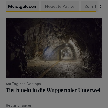
Meistgelesen
Neueste Artikel
Zum Thema
Tief hinein in die Wuppertaler Unterwelt
Am Tag des Geotops
Tief hinein in die Wuppertaler Unterwelt
Heckinghausen
Feuerwehr befreit Kind aus verschlossenem VW Bulli