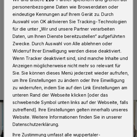
Auszubildende
personenbezogene Daten wie Browserdaten oder
eindeutige Kennungen auf Ihrem Gerät zu. Durch
Wuppertal
·
47 junge Menschen haben ihre
Auswahl von OK aktivieren Sie Tracking-Technologien
Ausbildung bei der Sparkasse Wuppertal begonnen. Sie
werden in zwei- bis dreijähriger Lehre als
für die unter „Wir und unsere Partner verarbeiten
Bankkaufleute, Kaufleute für Digitalisierungs-
Daten, um Ihnen Dienste bereitzustellen“ aufgeführten
Management oder Kaufleute für Dialogmarketing
Zwecke. Durch Auswahl von Alle ablehnen oder
ausgebildet.
Widerruf Ihrer Einwilligung werden diese deaktiviert.
Wenn Tracker deaktiviert sind, sind manche Inhalte und
Anzeigen möglicherweise nicht mehr so relevant für
04.09.2024 , 12:30 Uhr
Eine Minute Lesezeit
Sie. Sie können dieses Menü jederzeit wieder aufrufen,
um Ihre Einstellungen zu ändern oder Ihre Einwilligung
zu widerrufen, indem Sie auf den Link Einstellungen am
unteren Rand der Webseite klicken [oder das
schwebende Symbol unten links auf der Webseite, falls
zutreffend]. Ihre Einstellungen gelten innerhalb unseres
Website. Weitere Informationen finden Sie in unserer
Datenschutzerklärung.
Ihre Zustimmung umfasst alle wuppertaler-