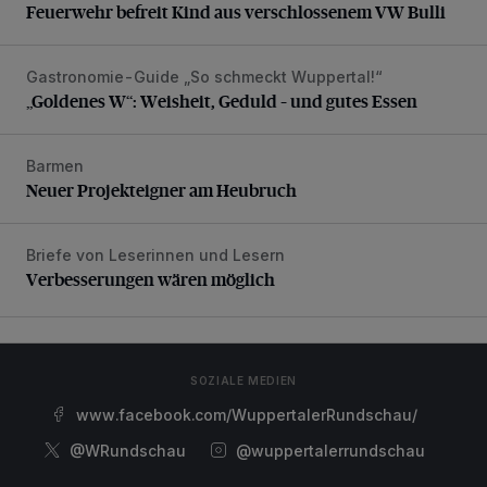
Feuerwehr befreit Kind aus verschlossenem VW Bulli
Gastronomie-Guide „So schmeckt Wuppertal!“
„Goldenes W“: Weisheit, Geduld – und gutes Essen
„Goldenes W“: Weisheit, Geduld – und gutes Essen
Barmen
Neuer Projekteigner am Heubruch
Neuer Projekteigner am Heubruch
Briefe von Leserinnen und Lesern
Verbesserungen wären möglich
Verbesserungen wären möglich
SOZIALE MEDIEN
www.facebook.com/WuppertalerRundschau/
@WRundschau
@wuppertalerrundschau