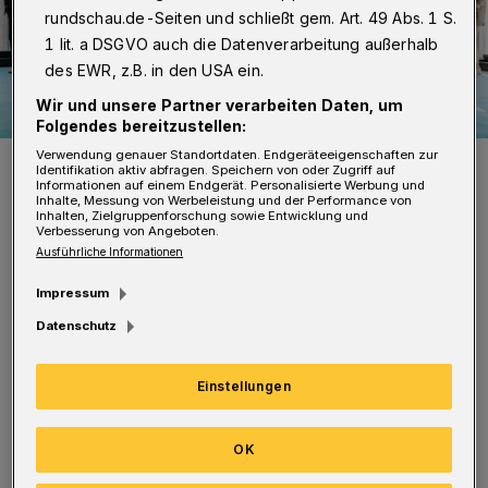
rundschau.de-Seiten und schließt gem. Art. 49 Abs. 1 S.
1 lit. a DSGVO auch die Datenverarbeitung außerhalb
des EWR, z.B. in den USA ein.
Wir und unsere Partner verarbeiten Daten, um
Folgendes bereitzustellen:
Verwendung genauer Standortdaten. Endgeräteeigenschaften zur
Das Gruppenfoto in der 19. Etage des Sparkassen-Turms.
Identifikation aktiv abfragen. Speichern von oder Zugriff auf
Foto: Sandra Alex
Informationen auf einem Endgerät. Personalisierte Werbung und
Inhalte, Messung von Werbeleistung und der Performance von
Inhalten, Zielgruppenforschung sowie Entwicklung und
Verbesserung von Angeboten.
Ausführliche Informationen
Impressum
I
m Rahmen der Begrüßungstage bekommen
Datenschutz
die Auszubildenden Gelegenheit, einander
und ihre Ausbilderinnen und Ausbilder
Einstellungen
kennenzulernen. Der Vorstandsvorsitzende
OK
Axel Jütz, Silvija Posse (Leiterin der
Personalabteilung) und Andreas Hugendick