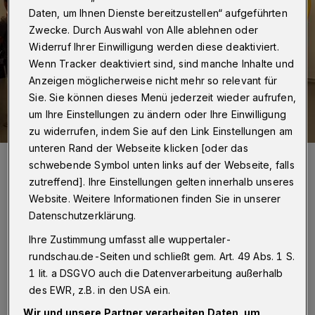
Daten, um Ihnen Dienste bereitzustellen“ aufgeführten
Zwecke. Durch Auswahl von Alle ablehnen oder
Widerruf Ihrer Einwilligung werden diese deaktiviert.
Wenn Tracker deaktiviert sind, sind manche Inhalte und
Anzeigen möglicherweise nicht mehr so relevant für
Sie. Sie können dieses Menü jederzeit wieder aufrufen,
um Ihre Einstellungen zu ändern oder Ihre Einwilligung
zu widerrufen, indem Sie auf den Link Einstellungen am
unteren Rand der Webseite klicken [oder das
Bild von der Messe „Wuppertal Works“ im August 2023.
schwebende Symbol unten links auf der Webseite, falls
Foto: Christoph Petersen
zutreffend]. Ihre Einstellungen gelten innerhalb unseres
Website. Weitere Informationen finden Sie in unserer
Datenschutzerklärung.
Ihre Zustimmung umfasst alle wuppertaler-
V
rundschau.de-Seiten und schließt gem. Art. 49 Abs. 1 S.
on 11 bis 17 Uhr stellen sich im Haus der
1 lit. a DSGVO auch die Datenverarbeitung außerhalb
Jugend Barmen und auf dem
des EWR, z.B. in den USA ein.
Geschwister-Scholl-Platz die verschiedenen
Wir und unsere Partner verarbeiten Daten, um