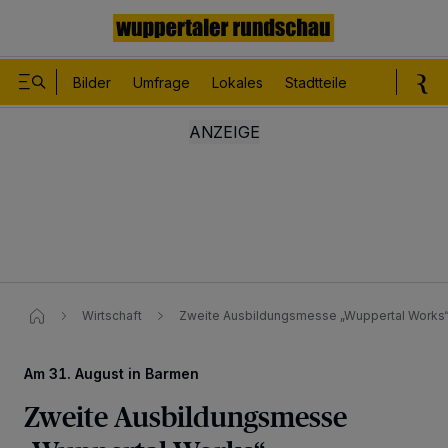
Bilder
Umfrage
Lokales
Stadtteile
Sport
Le
Wirtschaft
Zweite Ausbildungsmesse „Wuppertal Works“
Am 31. August in Barmen
Zweite Ausbildungsmesse