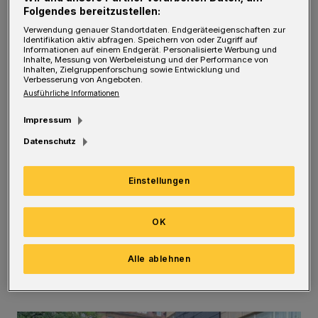
Ausbildungsberufe der Stadt Wuppertal vor.
Folgendes bereitzustellen:
Verwendung genauer Standortdaten. Endgeräteeigenschaften zur
Vor Ort gibt es die Gelegenheit, mit
Identifikation aktiv abfragen. Speichern von oder Zugriff auf
Informationen auf einem Endgerät. Personalisierte Werbung und
Auszubildenden und Mitarbeitenden ins
Inhalte, Messung von Werbeleistung und der Performance von
Inhalten, Zielgruppenforschung sowie Entwicklung und
Gespräch zu kommen und sich über die
Verbesserung von Angeboten.
Ausführliche Informationen
Berufsmöglichkeiten bei der Stadt und ihren
Tochterunternehmen zu informieren.
Impressum
Datenschutz
„Wir brauchen junge Kolleginnen und
Kollegen, um auch in Zukunft weiterhin als
Einstellungen
Stadtverwaltung den Bürgerinnen und
Bürgern mit ihren verschiedensten Aufgaben
OK
und Dienstleistungen zur Verfügung zu
Alle ablehnen
stehen“, erklärt Personaldezernentin Dr.
Sandra Zeh.
(Bilder aus dem Jahr 2023)