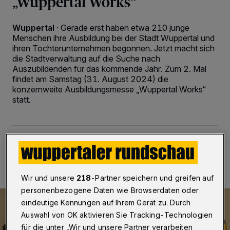
„Wuppertal Works“
Wuppertal
·
Gerade erst haben etwa 210 junge
Menschen ihre Ausbildung bei der Stadt Wuppertal und
ihren Tochterunternehmen begonnen. Jetzt macht sich
die Stadtverwaltung auf die Suche nach
Auszubildenden für das kommende Jahr. Zum 2. Mal
findet am Samstag (31. August 2024) die
konzernweite Ausbildungsmesse „Wuppertal Works“
statt.
22.08.2024 , 11:00 Uhr
2 Minuten Lesezeit
Wir und unsere
218
-Partner speichern und greifen auf
personenbezogene Daten wie Browserdaten oder
eindeutige Kennungen auf Ihrem Gerät zu. Durch
Auswahl von OK aktivieren Sie Tracking-Technologien
für die unter „Wir und unsere Partner verarbeiten