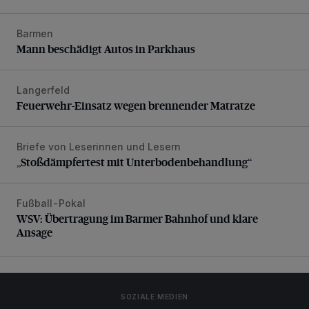
Barmen
Mann beschädigt Autos in Parkhaus
Mann beschädigt Autos in Parkhaus
Langerfeld
Feuerwehr-Einsatz wegen brennender Matratze
Feuerwehr-Einsatz wegen brennender Matratze
Briefe von Leserinnen und Lesern
„Stoßdämpfertest mit Unterbodenbehandlung“
„Stoßdämpfertest mit Unterbodenbehandlung“
Fußball-Pokal
WSV: Übertragung im Barmer Bahnhof und klare Ansage
WSV: Übertragung im Barmer Bahnhof und klare
Ansage
SOZIALE MEDIEN