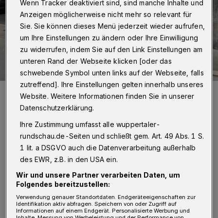
Wenn Tracker deaktiviert sind, sind manche Inhalte und
Anzeigen möglicherweise nicht mehr so relevant für
Sie. Sie können dieses Menü jederzeit wieder aufrufen,
um Ihre Einstellungen zu ändern oder Ihre Einwilligung
zu widerrufen, indem Sie auf den Link Einstellungen am
unteren Rand der Webseite klicken [oder das
schwebende Symbol unten links auf der Webseite, falls
zutreffend]. Ihre Einstellungen gelten innerhalb unseres
Glücklicherweise wurde niemand verletzt.
Website. Weitere Informationen finden Sie in unserer
Foto: Christoph Petersen
Datenschutzerklärung.
Ihre Zustimmung umfasst alle wuppertaler-
rundschau.de-Seiten und schließt gem. Art. 49 Abs. 1 S.
1 lit. a DSGVO auch die Datenverarbeitung außerhalb
D
des EWR, z.B. in den USA ein.
er Fahrer war aus noch ungeklärter
Wir und unsere Partner verarbeiten Daten, um
Ursache mit seinem Pkw nach links von
Folgendes bereitzustellen:
der Straße geraten. Der Wagen überfuhr
Verwendung genauer Standortdaten. Endgeräteeigenschaften zur
Identifikation aktiv abfragen. Speichern von oder Zugriff auf
zunächst einen Poller, der den Bürgersteig von
Informationen auf einem Endgerät. Personalisierte Werbung und
Inhalte, Messung von Werbeleistung und der Performance von