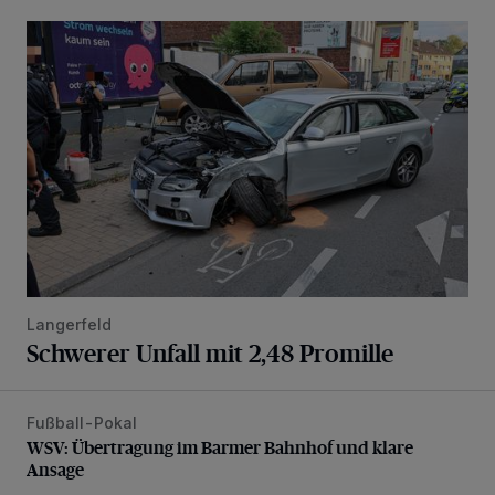
Schwerer Unfall mit 2,48 Promille
Langerfeld
Schwerer Unfall mit 2,48 Promille
Fußball-Pokal
WSV: Übertragung im Barmer Bahnhof und klare Ansage
WSV: Übertragung im Barmer Bahnhof und klare
Ansage