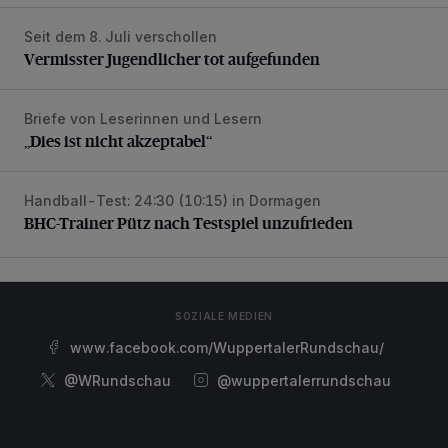
Seit dem 8. Juli verschollen
Vermisster Jugendlicher tot aufgefunden
Vermisster Jugendlicher tot aufgefunden
Briefe von Leserinnen und Lesern
„Dies ist nicht akzeptabel“
„Dies ist nicht akzeptabel“
Handball-Test: 24:30 (10:15) in Dormagen
BHC-Trainer Pütz nach Testspiel unzufrieden
BHC-Trainer Pütz nach Testspiel unzufrieden
SOZIALE MEDIEN
www.facebook.com/WuppertalerRundschau/
@WRundschau
@wuppertalerrundschau