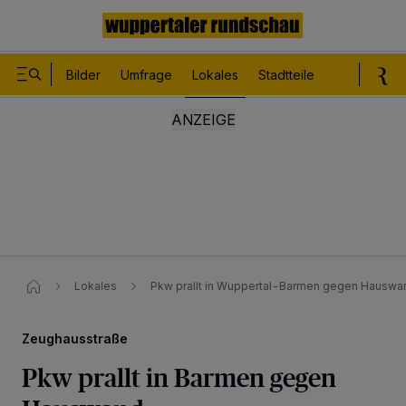
Bilder
Umfrage
Lokales
Stadtteile
Sport
Le
Lokales
Pkw prallt in Wuppertal-Barmen gegen Hauswa
Zeughausstraße
Pkw prallt in Barmen gegen