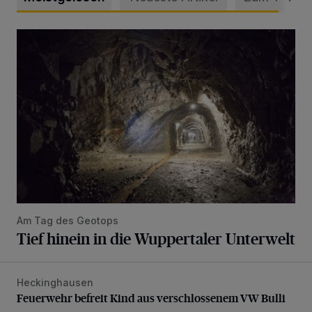
Tief hinein in die Wuppertaler Unterwelt
Am Tag des Geotops
Tief hinein in die Wuppertaler Unterwelt
Heckinghausen
Feuerwehr befreit Kind aus verschlossenem VW Bulli
Feuerwehr befreit Kind aus verschlossenem VW Bulli