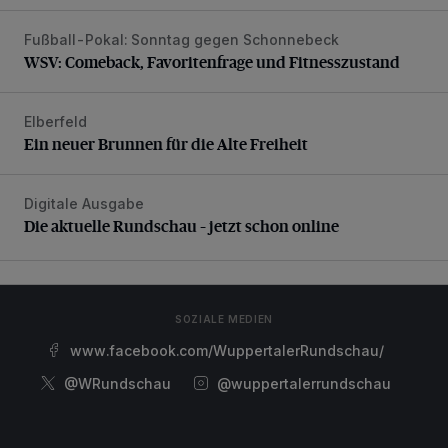
Fußball-Pokal: Sonntag gegen Schonnebeck
WSV: Comeback, Favoritenfrage und Fitnesszustand
WSV: Comeback, Favoritenfrage und Fitnesszustand
Elberfeld
Ein neuer Brunnen für die Alte Freiheit
Ein neuer Brunnen für die Alte Freiheit
Digitale Ausgabe
Die aktuelle Rundschau – jetzt schon online
Die aktuelle Rundschau – jetzt schon online
SOZIALE MEDIEN
www.facebook.com/WuppertalerRundschau/
@WRundschau
@wuppertalerrundschau