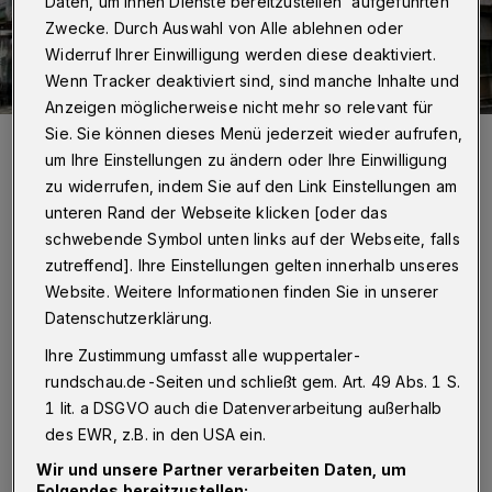
Daten, um Ihnen Dienste bereitzustellen“ aufgeführten
Zwecke. Durch Auswahl von Alle ablehnen oder
Widerruf Ihrer Einwilligung werden diese deaktiviert.
Wenn Tracker deaktiviert sind, sind manche Inhalte und
Anzeigen möglicherweise nicht mehr so relevant für
Sie. Sie können dieses Menü jederzeit wieder aufrufen,
Das leerstehende Ex-Abeler-Gebäude in der Poststraße.
um Ihre Einstellungen zu ändern oder Ihre Einwilligung
Foto: Achim Otto
zu widerrufen, indem Sie auf den Link Einstellungen am
unteren Rand der Webseite klicken [oder das
schwebende Symbol unten links auf der Webseite, falls
zutreffend]. Ihre Einstellungen gelten innerhalb unseres
Website. Weitere Informationen finden Sie in unserer
Von Stefan Seitz
Datenschutzerklärung.
W
Ihre Zustimmung umfasst alle wuppertaler-
ie sich die Straße aber in jüngster Zeit
rundschau.de-Seiten und schließt gem. Art. 49 Abs. 1 S.
„präsentiert“, ist ein Schlag ins
1 lit. a DSGVO auch die Datenverarbeitung außerhalb
Gesicht – von Anwohnern, Geschäftsleuten
des EWR, z.B. in den USA ein.
sowie für alle Passanten. Eine schwarze, völlig
Wir und unsere Partner verarbeiten Daten, um
Folgendes bereitzustellen: