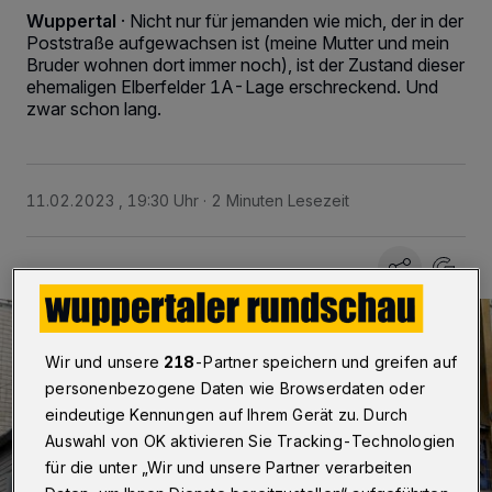
Wuppertal
·
Nicht nur für jemanden wie mich, der in der
Poststraße aufgewachsen ist (meine Mutter und mein
Bruder wohnen dort immer noch), ist der Zustand dieser
ehemaligen Elberfelder 1A-Lage erschreckend. Und
zwar schon lang.
11.02.2023 , 19:30 Uhr
2 Minuten Lesezeit
Wir und unsere
218
-Partner speichern und greifen auf
personenbezogene Daten wie Browserdaten oder
eindeutige Kennungen auf Ihrem Gerät zu. Durch
Auswahl von OK aktivieren Sie Tracking-Technologien
für die unter „Wir und unsere Partner verarbeiten