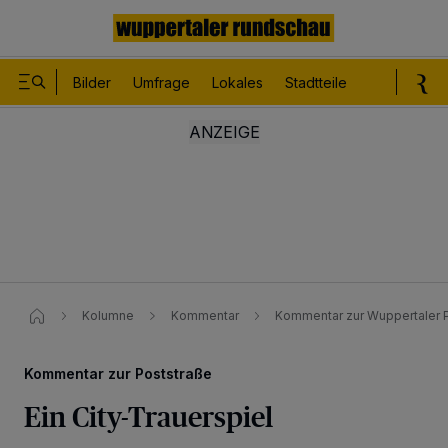
Bilder
Umfrage
Lokales
Stadtteile
Sport
Le
Kolumne
Kommentar
Kommentar zur Wuppertaler Po
Kommentar zur Poststraße
Ein City-Trauerspiel