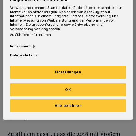
holprig zugekleisterte Strecke, die immer
Verwendung genauer Standortdaten. Endgeräteeigenschaften zur
einmal wieder aufgerissen, wieder
Identifikation aktiv abfragen. Speichern von oder Zugriff auf
Informationen auf einem Endgerät. Personalisierte Werbung und
zugekleistert beziehungsweise von Baugerät,
Inhalte, Messung von Werbeleistung und der Performance von
Inhalten, Zielgruppenforschung sowie Entwicklung und
Lkw und Absperrungen zugestellt wird.
Verbesserung von Angeboten.
Ausführliche Informationen
Und mittendrin das frühere Abeler-Haus, das
Impressum
in einem so heruntergekommenen Zustand ist,
Datenschutz
dass man sich dafür bei jedem City-Besucher
entschuldigen müsste. Das Haus wurde
Einstellungen
verkauft. An wen, ist nicht herauszufinden.
Das Haus bleibt verrammelt – und es
OK
vergammelt. Was aus der jahrzehntealten
Alle ablehnen
Räderuhr und dem Glockenspiel wird? Keine
Ahnung.
Zu all dem passt, dass die 2018 mit großem