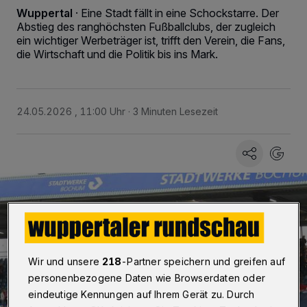
Wuppertal
·
Eine Stadt fällt in eine Schockstarre. Der
Abstieg des ranghöchsten Fußballclubs, der zugleich
ein wichtiger Werbeträger ist, trifft den Verein, die Fans,
die Wirtschaft und die Politik bis ins Mark.
24.05.2026 , 11:00 Uhr
3 Minuten Lesezeit
Wir und unsere
218
-Partner speichern und greifen auf
personenbezogene Daten wie Browserdaten oder
eindeutige Kennungen auf Ihrem Gerät zu. Durch