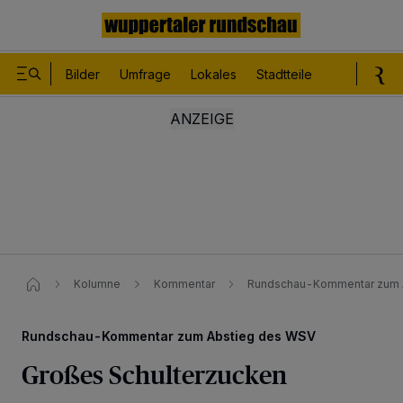
Bilder
Umfrage
Lokales
Stadtteile
Sport
Le
Kolumne
Kommentar
Rundschau-Kommentar zum A
Rundschau-Kommentar zum Abstieg des WSV
Großes Schulterzucken