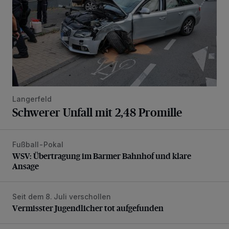
Langerfeld
Schwerer Unfall mit 2,48 Promille
Fußball-Pokal
WSV: Übertragung im Barmer Bahnhof und klare Ansage
WSV: Übertragung im Barmer Bahnhof und klare
Ansage
Seit dem 8. Juli verschollen
Vermisster Jugendlicher tot aufgefunden
Vermisster Jugendlicher tot aufgefunden