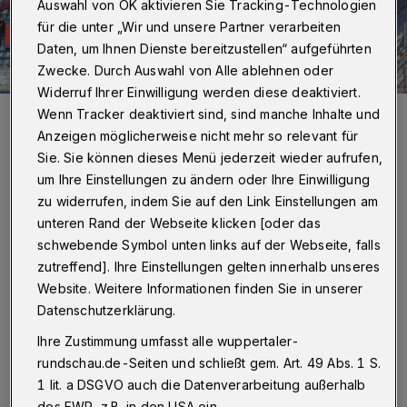
Auswahl von OK aktivieren Sie Tracking-Technologien
für die unter „Wir und unsere Partner verarbeiten
Daten, um Ihnen Dienste bereitzustellen“ aufgeführten
Zwecke. Durch Auswahl von Alle ablehnen oder
Widerruf Ihrer Einwilligung werden diese deaktiviert.
WSV-Banner beim Auswärtsspiel in Bochum.
Wenn Tracker deaktiviert sind, sind manche Inhalte und
Foto: Stefan Rittershaus
Anzeigen möglicherweise nicht mehr so relevant für
Sie. Sie können dieses Menü jederzeit wieder aufrufen,
um Ihre Einstellungen zu ändern oder Ihre Einwilligung
zu widerrufen, indem Sie auf den Link Einstellungen am
unteren Rand der Webseite klicken [oder das
Von Jörn Koldehoff
schwebende Symbol unten links auf der Webseite, falls
zutreffend]. Ihre Einstellungen gelten innerhalb unseres
D
Website. Weitere Informationen finden Sie in unserer
ie Diskussion über die „Schuldigen“
Datenschutzerklärung.
läuft ebenso wie die über die Frage, wie
Ihre Zustimmung umfasst alle wuppertaler-
es auf dem schnellsten Weg wieder nach oben
rundschau.de-Seiten und schließt gem. Art. 49 Abs. 1 S.
geht. Soweit der Blick nach Düsseldorf, wo die
1 lit. a DSGVO auch die Datenverarbeitung außerhalb
des EWR, z.B. in den USA ein.