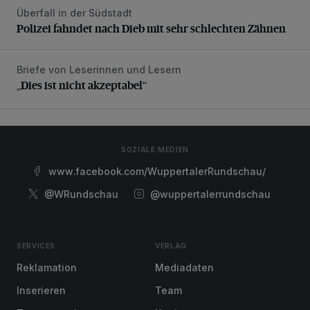
Überfall in der Südstadt
Polizei fahndet nach Dieb mit sehr schlechten Zähnen
Polizei fahndet nach Dieb mit sehr schlechten Zähnen
Briefe von Leserinnen und Lesern
„Dies ist nicht akzeptabel“
„Dies ist nicht akzeptabel“
SOZIALE MEDIEN
www.facebook.com/WuppertalerRundschau/
@WRundschau
@wuppertalerrundschau
SERVICES
VERLAG
Reklamation
Mediadaten
Inserieren
Team