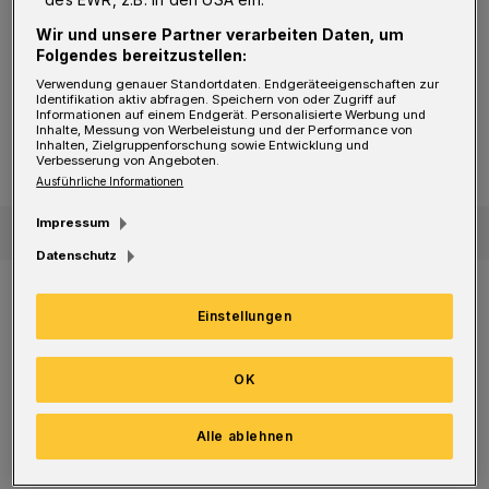
Fortuna am letzten Spieltag aus der 2. in die 3.
Liga gestürzt ist.
Wir und unsere Partner verarbeiten Daten, um
Folgendes bereitzustellen:
Verwendung genauer Standortdaten. Endgeräteeigenschaften zur
Fußball
Identifikation aktiv abfragen. Speichern von oder Zugriff auf
WSV: Direkter Wiederaufstieg „nicht zwingend“ das Ziel
Informationen auf einem Endgerät. Personalisierte Werbung und
WSV: Direkter Wiederaufstieg
Inhalte, Messung von Werbeleistung und der Performance von
„nicht zwingend“ das Ziel
Inhalten, Zielgruppenforschung sowie Entwicklung und
Verbesserung von Angeboten.
Ausführliche Informationen
Impressum
Datenschutz
In Wuppertal stellt sich die Lage ganz anders
Einstellungen
dar. Der WSV ist nun fünftklassig. Die
verbliebenen Fans diskutieren zwar ebenfalls.
OK
Größtenteils ist in der Stadt aber lediglich ein
Schulterzucken wahrzunehmen. Es passt ins
Alle ablehnen
Bild der vergangenen Jahre und Jahrzehnte,