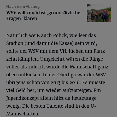
Nach dem Abstieg
WSV will zunächst „grundsätzliche Fragen“ klären
WSV will zunächst „grundsätzliche
Fragen“ klären
Natürlich weiß auch Polick, wie leer das
Stadion (und damit die Kasse) sein wird,
sollte der WSV mit dem VfL Jüchen um Platz
zehn kämpfen. Umgekehrt wären die Ränge
voller als zuletzt, würde die Mannschaft ganz
oben mitkicken. In der Oberliga war der WSV
übrigens schon von 2013 bis 2016. Es musste
viel Geld her, um wieder aufzusteigen. Ein
Jugendkonzept allein hilft da heutzutage
wenig. Die besten Talente sind in den U-
Mannschaften.