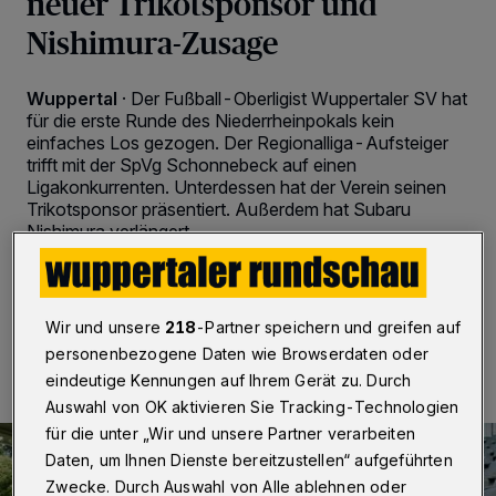
neuer Trikotsponsor und
Nishimura-Zusage
Wuppertal
·
Der Fußball-Oberligist Wuppertaler SV hat
für die erste Runde des Niederrheinpokals kein
einfaches Los gezogen. Der Regionalliga-Aufsteiger
trifft mit der SpVg Schonnebeck auf einen
Ligakonkurrenten. Unterdessen hat der Verein seinen
Trikotsponsor präsentiert. Außerdem hat Subaru
Nishimura verlängert.
08.07.2026 , 18:53 Uhr
2 Minuten Lesezeit
Wir und unsere
218
-Partner speichern und greifen auf
personenbezogene Daten wie Browserdaten oder
eindeutige Kennungen auf Ihrem Gerät zu. Durch
Auswahl von OK aktivieren Sie Tracking-Technologien
für die unter „Wir und unsere Partner verarbeiten
Daten, um Ihnen Dienste bereitzustellen“ aufgeführten
Zwecke. Durch Auswahl von Alle ablehnen oder