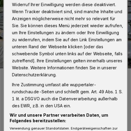
Widerruf Ihrer Einwilligung werden diese deaktiviert.
Wenn Tracker deaktiviert sind, sind manche Inhalte und
Anzeigen möglicherweise nicht mehr so relevant für
Sie. Sie können dieses Menü jederzeit wieder aufrufen,
um Ihre Einstellungen zu ändern oder Ihre Einwilligung
zu widerrufen, indem Sie auf den Link Einstellungen am
unteren Rand der Webseite klicken [oder das
schwebende Symbol unten links auf der Webseite, falls
zutreffend]. Ihre Einstellungen gelten innerhalb unseres
Website. Weitere Informationen finden Sie in unserer
WSV-Pressesprecher Max Schleicher (li.) und „Wupper-Küchen“-
Datenschutzerklärung.
Geschäftsführer Ralf Bartsch.
Ihre Zustimmung umfasst alle wuppertaler-
Foto: WSV
rundschau.de-Seiten und schließt gem. Art. 49 Abs. 1 S.
1 lit. a DSGVO auch die Datenverarbeitung außerhalb
des EWR, z.B. in den USA ein.
Wir und unsere Partner verarbeiten Daten, um
D
Folgendes bereitzustellen:
er Bezirksligist TSV 05 Ronsdorf
Verwendung genauer Standortdaten. Endgeräteeigenschaften zur