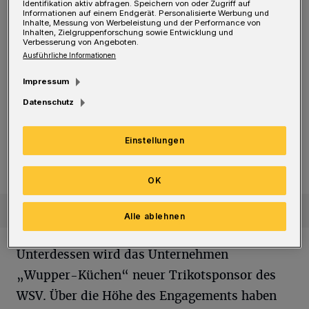
empfängt den SC 1920 Oberhausen, der
Identifikation aktiv abfragen. Speichern von oder Zugriff auf
Informationen auf einem Endgerät. Personalisierte Werbung und
SC Sonnborn tritt beim 1. FC Grevenbroich-Süd
Inhalte, Messung von Werbeleistung und der Performance von
Inhalten, Zielgruppenforschung sowie Entwicklung und
an. Gespielt wird am zweiten August-
Verbesserung von Angeboten.
Ausführliche Informationen
Wochenende (die komplette Auslosung:
hier
klicken!
). Mit Schonnebeck hatte es der WSV
Impressum
bereits in der vergangenen Pokal-Saison zu
Datenschutz
tun. Damals gewann er noch als Regionalligist
Einstellungen
auswärts durch ein Tor von Kadi Atmaca in
der 75. Minute mit 1:0 (0:0).
OK
Alle ablehnen
Unterdessen wird das Unternehmen
„Wupper-Küchen“ neuer Trikotsponsor des
WSV. Über die Höhe des Engagements haben