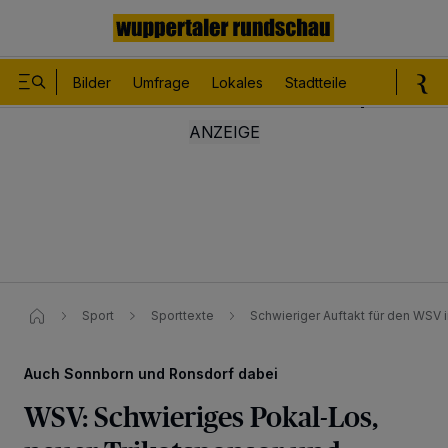
Bilder
Umfrage
Lokales
Stadtteile
Sport
Le
Sport
Sporttexte
Schwieriger Auftakt für den WSV 
Auch Sonnborn und Ronsdorf dabei
WSV: Schwieriges Pokal-Los,