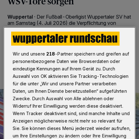
WSV-Tore sorgen
Wuppertal
·
Der Fußball-Oberligist Wuppertaler SV hat
am Samstag (4. Juli 2026) die Verpflichtung von
Mittelstürmer Eren Albayrak vom Westfalen-
Oberligisten SG Finnentrop/Bamenohl bestätigt.
Wir und unsere
218
-Partner speichern und greifen auf
personenbezogene Daten wie Browserdaten oder
04.07.2026 , 12:15 Uhr
Eine Minute Lesezeit
eindeutige Kennungen auf Ihrem Gerät zu. Durch
Auswahl von OK aktivieren Sie Tracking-Technologien
für die unter „Wir und unsere Partner verarbeiten
Daten, um Ihnen Dienste bereitzustellen“ aufgeführten
Zwecke. Durch Auswahl von Alle ablehnen oder
Widerruf Ihrer Einwilligung werden diese deaktiviert.
Wenn Tracker deaktiviert sind, sind manche Inhalte und
Anzeigen möglicherweise nicht mehr so relevant für
Sie. Sie können dieses Menü jederzeit wieder aufrufen,
um Ihre Einstellungen zu ändern oder Ihre Einwilligung