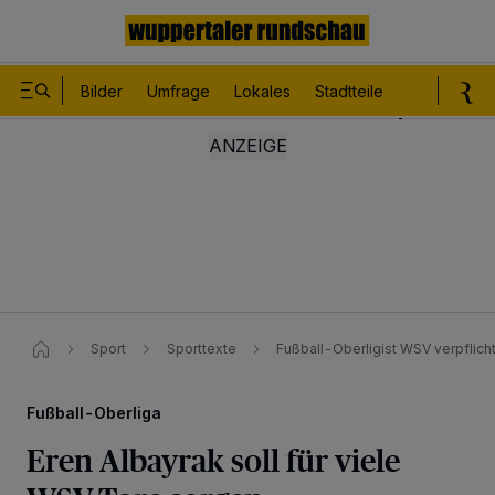
Bilder
Umfrage
Lokales
Stadtteile
Sport
Le
Sport
Sporttexte
Fußball-Oberligist WSV verpflich
Fußball-Oberliga
Eren Albayrak soll für viele