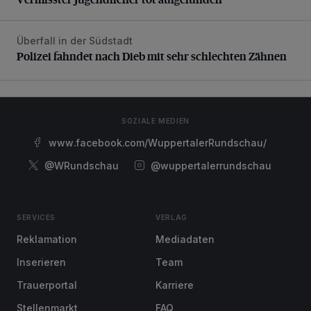
Überfall in der Südstadt
Polizei fahndet nach Dieb mit sehr schlechten Zähnen
Polizei fahndet nach Dieb mit sehr schlechten Zähnen
SOZIALE MEDIEN
www.facebook.com/WuppertalerRundschau/
@WRundschau
@wuppertalerrundschau
SERVICES
VERLAG
Reklamation
Mediadaten
Inserieren
Team
Trauerportal
Karriere
Stellenmarkt
FAQ