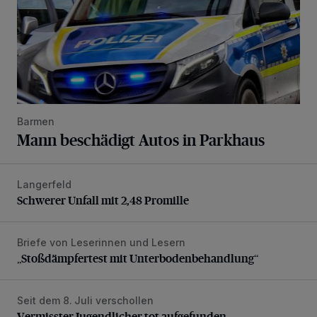
Barmen
Mann beschädigt Autos in Parkhaus
Langerfeld
Schwerer Unfall mit 2,48 Promille
Schwerer Unfall mit 2,48 Promille
Briefe von Leserinnen und Lesern
„Stoßdämpfertest mit Unterbodenbehandlung“
„Stoßdämpfertest mit Unterbodenbehandlung“
Seit dem 8. Juli verschollen
Vermisster Jugendlicher tot aufgefunden
Vermisster Jugendlicher tot aufgefunden