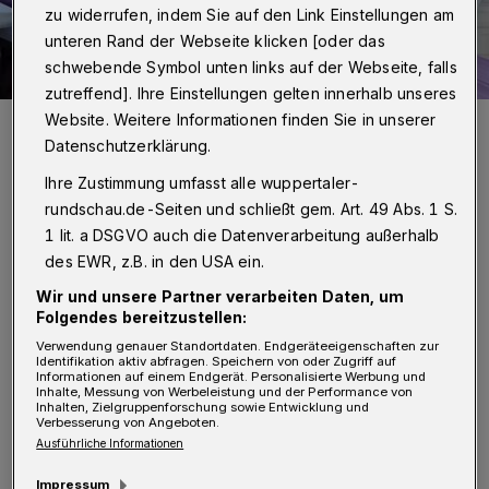
zu widerrufen, indem Sie auf den Link Einstellungen am
unteren Rand der Webseite klicken [oder das
schwebende Symbol unten links auf der Webseite, falls
zutreffend]. Ihre Einstellungen gelten innerhalb unseres
Website. Weitere Informationen finden Sie in unserer
Eren Albayrak auf der Haupttribüne des Stadions am Zoo.
Datenschutzerklärung.
Foto: WSV
Ihre Zustimmung umfasst alle wuppertaler-
rundschau.de-Seiten und schließt gem. Art. 49 Abs. 1 S.
1 lit. a DSGVO auch die Datenverarbeitung außerhalb
des EWR, z.B. in den USA ein.
D
er 23-Jährige kommt mit der
Wir und unsere Partner verarbeiten Daten, um
Empfehlung von 18 Treffern und vier
Folgendes bereitzustellen:
Verwendung genauer Standortdaten. Endgeräteeigenschaften zur
Vorlagen aus der vergangenen Saison, in der
Identifikation aktiv abfragen. Speichern von oder Zugriff auf
Informationen auf einem Endgerät. Personalisierte Werbung und
Spielzeit davor waren es zehn Tore und fünf
Inhalte, Messung von Werbeleistung und der Performance von
Inhalten, Zielgruppenforschung sowie Entwicklung und
Assists. Insgesamt hat er 76 Spiele in der
Verbesserung von Angeboten.
Ausführliche Informationen
Oberliga bestritten und 28 Tore erzielt.
Albayrak war 2024 vom RSV Meinerzhagen
Impressum