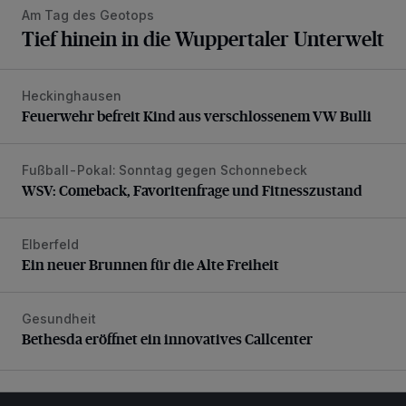
Am Tag des Geotops
Tief hinein in die Wuppertaler Unterwelt
Heckinghausen
Feuerwehr befreit Kind aus verschlossenem VW Bulli
Feuerwehr befreit Kind aus verschlossenem VW Bulli
Fußball-Pokal: Sonntag gegen Schonnebeck
WSV: Comeback, Favoritenfrage und Fitnesszustand
WSV: Comeback, Favoritenfrage und Fitnesszustand
Elberfeld
Ein neuer Brunnen für die Alte Freiheit
Ein neuer Brunnen für die Alte Freiheit
Gesundheit
Bethesda eröffnet ein innovatives Callcenter
Bethesda eröffnet ein innovatives Callcenter