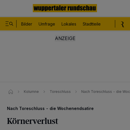
Bilder
Umfrage
Lokales
Stadtteile
Sport
Le
Kolumne
Toreschluss
Nach Toreschluss - die Woc
Nach Toreschluss - die Wochenendsatire
Körnerverlust