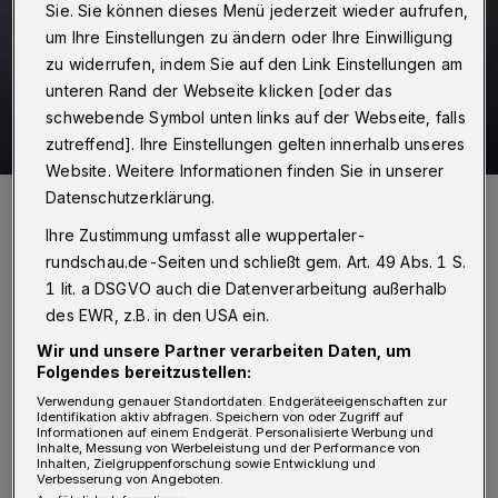
Sie. Sie können dieses Menü jederzeit wieder aufrufen,
um Ihre Einstellungen zu ändern oder Ihre Einwilligung
zu widerrufen, indem Sie auf den Link Einstellungen am
unteren Rand der Webseite klicken [oder das
schwebende Symbol unten links auf der Webseite, falls
zutreffend]. Ihre Einstellungen gelten innerhalb unseres
Website. Weitere Informationen finden Sie in unserer
Datenschutzerklärung.
Roderich Trapp.
Foto: Max Höllwarth
Ihre Zustimmung umfasst alle wuppertaler-
rundschau.de-Seiten und schließt gem. Art. 49 Abs. 1 S.
1 lit. a DSGVO auch die Datenverarbeitung außerhalb
des EWR, z.B. in den USA ein.
Wir und unsere Partner verarbeiten Daten, um
Von Roderich Trapp
Folgendes bereitzustellen:
Verwendung genauer Standortdaten. Endgeräteeigenschaften zur
B
Identifikation aktiv abfragen. Speichern von oder Zugriff auf
ei manchen einfachen Dingen des
Informationen auf einem Endgerät. Personalisierte Werbung und
Inhalte, Messung von Werbeleistung und der Performance von
täglichen Lebens könnte man ja echt ein
Inhalten, Zielgruppenforschung sowie Entwicklung und
Verbesserung von Angeboten.
Hörnchen kriegen. Ich persönlich rege mich