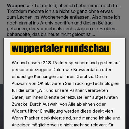
Wuppertal
·
Tut mir leid, aber ich habe immer noch frei.
Trotzdem möchte ich sie nicht so ganz ohne etwas
zum Lachen ins Wochenende entlassen. Also habe ich
noch einmal ins Archiv gegriffen und diesen Beitrag
gefunden, der vor mehr als sechs Jahren ein Problem
behandelte, das bis heute nicht gelöst ist ...
01.11.2020 , 08:00 Uhr
2 Minuten Lesezeit
Wir und unsere
218
-Partner speichern und greifen auf
personenbezogene Daten wie Browserdaten oder
eindeutige Kennungen auf Ihrem Gerät zu. Durch
Auswahl von OK aktivieren Sie Tracking-Technologien
für die unter „Wir und unsere Partner verarbeiten
Daten, um Ihnen Dienste bereitzustellen“ aufgeführten
Zwecke. Durch Auswahl von Alle ablehnen oder
Widerruf Ihrer Einwilligung werden diese deaktiviert.
Wenn Tracker deaktiviert sind, sind manche Inhalte und
Anzeigen möglicherweise nicht mehr so relevant für