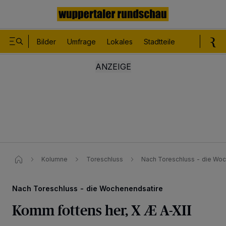
Bilder
Umfrage
Lokales
Stadtteile
Sport
Le
Kolumne
Toreschluss
Nach Toreschluss - die Woc
Nach Toreschluss - die Wochenendsatire
Komm fottens her, X Æ A-XII