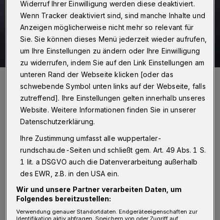
Widerruf Ihrer Einwilligung werden diese deaktiviert.
Wenn Tracker deaktiviert sind, sind manche Inhalte und
Anzeigen möglicherweise nicht mehr so relevant für
Sie. Sie können dieses Menü jederzeit wieder aufrufen,
um Ihre Einstellungen zu ändern oder Ihre Einwilligung
zu widerrufen, indem Sie auf den Link Einstellungen am
unteren Rand der Webseite klicken [oder das
Roderich Trapp.
schwebende Symbol unten links auf der Webseite, falls
Foto: Max Höllwarth
zutreffend]. Ihre Einstellungen gelten innerhalb unseres
Website. Weitere Informationen finden Sie in unserer
Datenschutzerklärung.
Ihre Zustimmung umfasst alle wuppertaler-
Von Roderich Trapp
rundschau.de-Seiten und schließt gem. Art. 49 Abs. 1 S.
1 lit. a DSGVO auch die Datenverarbeitung außerhalb
D
des EWR, z.B. in den USA ein.
as kennen nämlich viele gar nicht mehr.
Wir und unsere Partner verarbeiten Daten, um
Was kein Wunder ist, weil in Wuppertal
Folgendes bereitzustellen:
leider kaum noch etwas „fottens“ - sprich:
Verwendung genauer Standortdaten. Endgeräteeigenschaften zur
Identifikation aktiv abfragen. Speichern von oder Zugriff auf