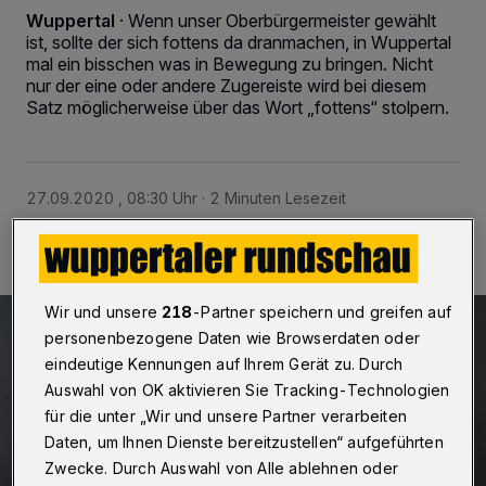
Wuppertal
·
Wenn unser Oberbürgermeister gewählt
ist, sollte der sich fottens da dranmachen, in Wuppertal
mal ein bisschen was in Bewegung zu bringen. Nicht
nur der eine oder andere Zugereiste wird bei diesem
Satz möglicherweise über das Wort „fottens“ stolpern.
27.09.2020 , 08:30 Uhr
2 Minuten Lesezeit
Wir und unsere
218
-Partner speichern und greifen auf
personenbezogene Daten wie Browserdaten oder
eindeutige Kennungen auf Ihrem Gerät zu. Durch
Auswahl von OK aktivieren Sie Tracking-Technologien
für die unter „Wir und unsere Partner verarbeiten
Daten, um Ihnen Dienste bereitzustellen“ aufgeführten
Zwecke. Durch Auswahl von Alle ablehnen oder