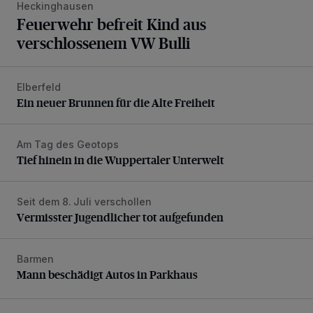
Heckinghausen
Feuerwehr befreit Kind aus
verschlossenem VW Bulli
Elberfeld
Ein neuer Brunnen für die Alte Freiheit
Ein neuer Brunnen für die Alte Freiheit
Am Tag des Geotops
Tief hinein in die Wuppertaler Unterwelt
Tief hinein in die Wuppertaler Unterwelt
Seit dem 8. Juli verschollen
Vermisster Jugendlicher tot aufgefunden
Vermisster Jugendlicher tot aufgefunden
Barmen
Mann beschädigt Autos in Parkhaus
Mann beschädigt Autos in Parkhaus