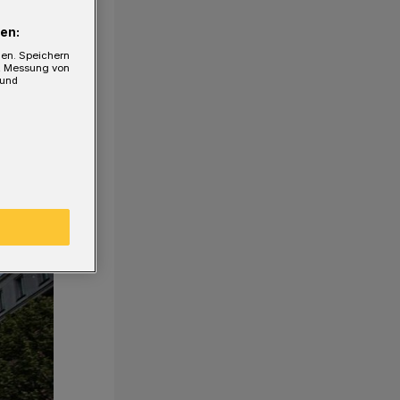
en:
gen. Speichern
e, Messung von
 und