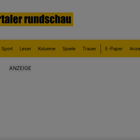
Sport
Leser
Kolumne
Spiele
Trauer
E-Paper
Anze