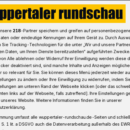
tadt
Alle Linden vor Wuppertaler Rathaus werden entfernt
unsere
218
-Partner speichern und greifen auf personenbezogen
aten oder eindeutige Kennungen auf Ihrem Gerät zu. Durch Ausw
n Sie Tracking-Technologien für die unter „Wir und unsere Partne
en Daten, um Ihnen Dienste bereitzustellen“ aufgeführten Zwecke
vor dem Rathaus
on Alle ablehnen oder Widerruf Ihrer Einwilligung werden diese de
cker deaktiviert sind, sind manche Inhalte und Anzeigen möglich
edrungen entfernt
r so relevant für Sie. Sie können dieses Menü jederzeit wieder au
tellungen zu ändern oder Ihre Einwilligung zu widerrufen, indem Si
stellungen am unteren Rand der Webseite klicken [oder das schw
ten links auf der Webseite, falls zutreffend]. Ihre Einstellungen g
ichen Linden auf dem Johannes-Rau-Platz
 unseres Website. Weitere Informationen finden Sie in unserer
ler Rathaus müssen gefällt werden. Das
utzerklärung.
chtens.
immung umfasst alle wuppertaler-rundschau.de-Seiten und schließt
 S. 1 lit. a DSGVO auch die Datenverarbeitung außerhalb des EWR, 