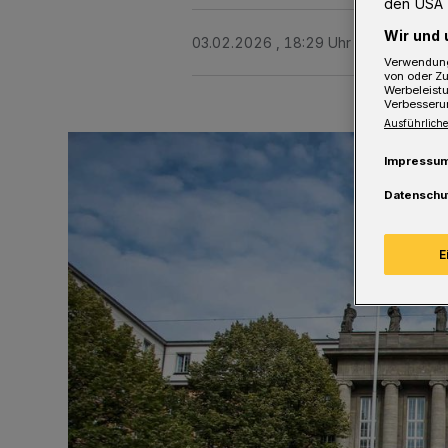
den USA 
Wir und 
03.02.2026 , 18:29 Uhr
2 Minuten Le
Verwendung
von oder Zu
Werbeleist
Verbesseru
Ausführliche
Impressu
Datenschu
E