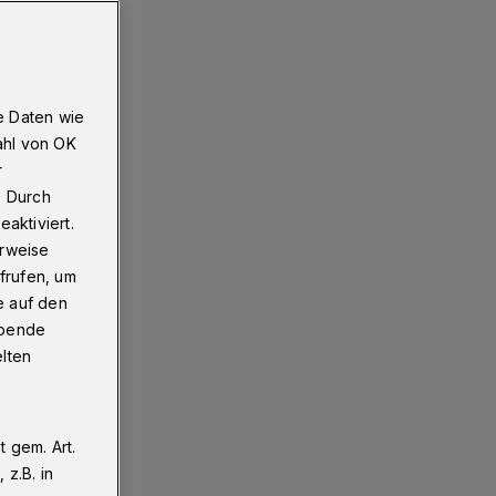
e Daten wie
ahl von OK
r
. Durch
aktiviert.
erweise
frufen, um
e auf den
ebende
elten
 gem. Art.
z.B. in