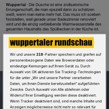
Wuppertal
·
Die Dusche ist eine zivilisatorische
Errungenschaft, die man speziell dann zu schätzen
weiß, wenn man keine mehr hat. Das muss ich soeben
feststellen, weil gerade unser Badezimmer renoviert
wird und die einzig verbleibende Warmwasserstelle des
gesamten Haushalts das Spülbecken in der Küche ist.
21.03.2021 , 08:00 Uhr
2 Minuten Lesezeit
Wir und unsere
218
-Partner speichern und greifen auf
personenbezogene Daten wie Browserdaten oder
eindeutige Kennungen auf Ihrem Gerät zu. Durch
Auswahl von OK aktivieren Sie Tracking-Technologien
für die unter „Wir und unsere Partner verarbeiten
Daten, um Ihnen Dienste bereitzustellen“ aufgeführten
Zwecke. Durch Auswahl von Alle ablehnen oder
Widerruf Ihrer Einwilligung werden diese deaktiviert.
Wenn Tracker deaktiviert sind, sind manche Inhalte und
Anzeigen möglicherweise nicht mehr so relevant für