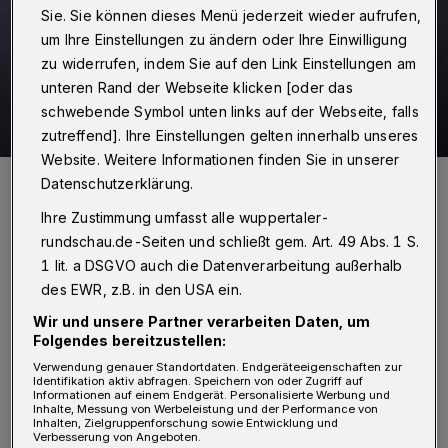
Sie. Sie können dieses Menü jederzeit wieder aufrufen,
um Ihre Einstellungen zu ändern oder Ihre Einwilligung
zu widerrufen, indem Sie auf den Link Einstellungen am
unteren Rand der Webseite klicken [oder das
schwebende Symbol unten links auf der Webseite, falls
zutreffend]. Ihre Einstellungen gelten innerhalb unseres
Website. Weitere Informationen finden Sie in unserer
Roderich Trapp.
Datenschutzerklärung.
Foto: Max Höllwarth
Ihre Zustimmung umfasst alle wuppertaler-
rundschau.de-Seiten und schließt gem. Art. 49 Abs. 1 S.
1 lit. a DSGVO auch die Datenverarbeitung außerhalb
des EWR, z.B. in den USA ein.
Wir und unsere Partner verarbeiten Daten, um
Von Roderich Trapp
Folgendes bereitzustellen:
D
Verwendung genauer Standortdaten. Endgeräteeigenschaften zur
Identifikation aktiv abfragen. Speichern von oder Zugriff auf
as ist schon insofern fatal, weil mir
Informationen auf einem Endgerät. Personalisierte Werbung und
Inhalte, Messung von Werbeleistung und der Performance von
unter der Dusche immer die besten
Inhalten, Zielgruppenforschung sowie Entwicklung und
Verbesserung von Angeboten.
Ideen für diese Kolumne kommen. Heute