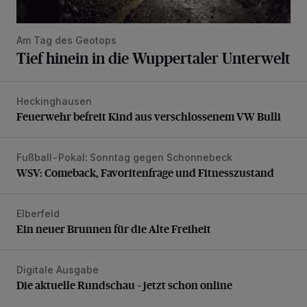
Am Tag des Geotops
Tief hinein in die Wuppertaler Unterwelt
Heckinghausen
Feuerwehr befreit Kind aus verschlossenem VW Bulli
Feuerwehr befreit Kind aus verschlossenem VW Bulli
Fußball-Pokal: Sonntag gegen Schonnebeck
WSV: Comeback, Favoritenfrage und Fitnesszustand
WSV: Comeback, Favoritenfrage und Fitnesszustand
Elberfeld
Ein neuer Brunnen für die Alte Freiheit
Ein neuer Brunnen für die Alte Freiheit
Digitale Ausgabe
Die aktuelle Rundschau – jetzt schon online
Die aktuelle Rundschau – jetzt schon online