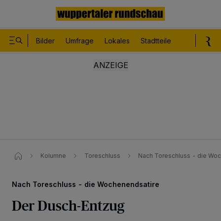
Bilder
Umfrage
Lokales
Stadtteile
Sport
Le
Kolumne
Toreschluss
Nach Toreschluss - die Wo
Nach Toreschluss - die Wochenendsatire
Der Dusch-Entzug