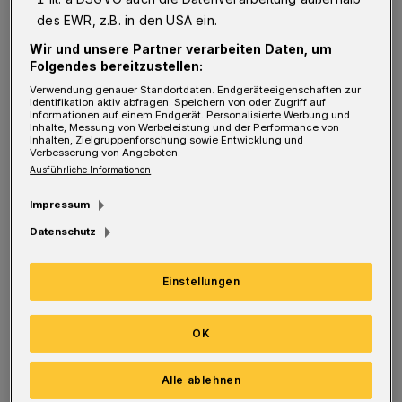
„Brudi, für Rechnen happ ich Smartphone“
des EWR, z.B. in den USA ein.
lautet.
Wir und unsere Partner verarbeiten Daten, um
Folgendes bereitzustellen:
Das hat allerdings niemanden wirklich
Verwendung genauer Standortdaten. Endgeräteeigenschaften zur
Identifikation aktiv abfragen. Speichern von oder Zugriff auf
überrascht. Bis auf die Bildungspolitiker, die
Informationen auf einem Endgerät. Personalisierte Werbung und
Inhalte, Messung von Werbeleistung und der Performance von
sich beruflich damit beschäftigen, das
Inhalten, Zielgruppenforschung sowie Entwicklung und
Verbesserung von Angeboten.
Leistungsniveau deutscher Schüler
Ausführliche Informationen
systematisch weiter zu senken. Diese Aufgabe
Impressum
ist übrigens nicht zu unterschätzen, weil
Datenschutz
Deutschland ja schon bei der ersten Studie
2001 so lausige Ergebnisse hatte, dass die
Einstellungen
kaum noch zu unterbieten waren. Jetzt sind
jedenfalls alle überaus bestürzt und fordern
OK
energisch Konsequenzen. Man könnte zum
Beispiel die Prüfungsanforderungen senken,
Alle ablehnen