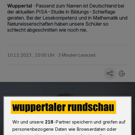
Wuppertal
·
Passend zum Namen ist Deutschland bei
der aktuellen PISA-Studie in Bildungs-Schieflage
geraten. Bei der Lesekompetenz und in Mathematik und
Naturwissenschaften haben unsere Schüler so
schlecht abgeschnitten wie noch nie.
10.12.2023 , 10:00 Uhr
3 Minuten Lesezeit
Wir und unsere
218
-Partner speichern und greifen auf
personenbezogene Daten wie Browserdaten oder