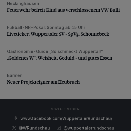
Heckinghausen
Feuerwehr befreit Kind aus verschlossenem VW Bulli
Feuerwehr befreit Kind aus verschlossenem VW Bulli
Fußball-NR-Pokal: Sonntag ab 15 Uhr
Liveticker: Wuppertaler SV – SpVg. Schonnebeck
Liveticker: Wuppertaler SV – SpVg. Schonnebeck
Gastronomie-Guide „So schmeckt Wuppertal!“
„Goldenes W“: Weisheit, Geduld – und gutes Essen
„Goldenes W“: Weisheit, Geduld – und gutes Essen
Barmen
Neuer Projekteigner am Heubruch
Neuer Projekteigner am Heubruch
SOZIALE MEDIEN
www.facebook.com/WuppertalerRundschau/
@WRundschau
@wuppertalerrundschau