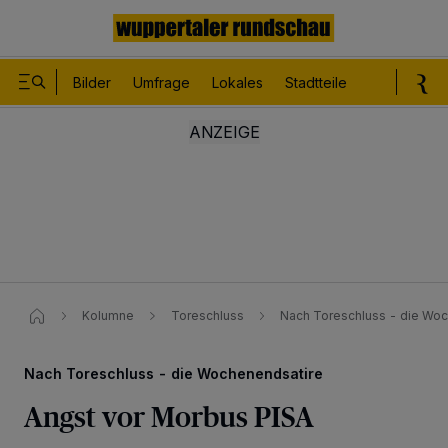
Bilder
Umfrage
Lokales
Stadtteile
Sport
Le
Kolumne
Toreschluss
Nach Toreschluss - die Woch
Nach Toreschluss - die Wochenendsatire
Angst vor Morbus PISA