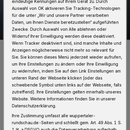
eindeutige Kennungen auf Ihrem Gerät zu. Durch
Auswahl von OK aktivieren Sie Tracking-Technologien
für die unter „Wir und unsere Partner verarbeiten
Daten, um Ihnen Dienste bereitzustellen“ aufgeführten
Zwecke. Durch Auswahl von Alle ablehnen oder
Widerruf Ihrer Einwilligung werden diese deaktiviert.
Wenn Tracker deaktiviert sind, sind manche Inhalte und
Roderich Trapp.
Anzeigen möglicherweise nicht mehr so relevant für
Foto: Wuppertaler Rundschau/Max Höllwarth
Sie. Sie können dieses Menü jederzeit wieder aufrufen,
um Ihre Einstellungen zu ändern oder Ihre Einwilligung
zu widerrufen, indem Sie auf den Link Einstellungen am
unteren Rand der Webseite klicken [oder das
schwebende Symbol unten links auf der Webseite, falls
Von Roderich Trapp
zutreffend]. Ihre Einstellungen gelten innerhalb unseres
Website. Weitere Informationen finden Sie in unserer
I
mmer mehr von ihnen glauben, dass die
Datenschutzerklärung.
Differentialrechnung von Autowerkstätten
Ihre Zustimmung umfasst alle wuppertaler-
rundschau.de-Seiten und schließt gem. Art. 49 Abs. 1 S.
ausgestellt wird und der Satz des Pythagoras:
1 lit. a DSGVO auch die Datenverarbeitung außerhalb