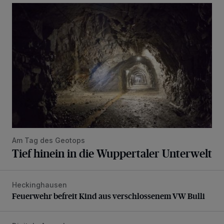
Tief hinein in die Wuppertaler Unterwelt
Am Tag des Geotops
Tief hinein in die Wuppertaler Unterwelt
Heckinghausen
Feuerwehr befreit Kind aus verschlossenem VW Bulli
Feuerwehr befreit Kind aus verschlossenem VW Bulli