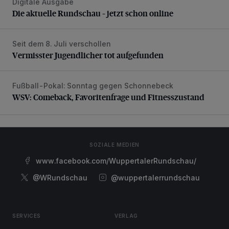
Digitale Ausgabe
Die aktuelle Rundschau – jetzt schon online
Die aktuelle Rundschau – jetzt schon online
Seit dem 8. Juli verschollen
Vermisster Jugendlicher tot aufgefunden
Vermisster Jugendlicher tot aufgefunden
Fußball-Pokal: Sonntag gegen Schonnebeck
WSV: Comeback, Favoritenfrage und Fitnesszustand
WSV: Comeback, Favoritenfrage und Fitnesszustand
SOZIALE MEDIEN
www.facebook.com/WuppertalerRundschau/
@WRundschau
@wuppertalerrundschau
SERVICES
VERLAG