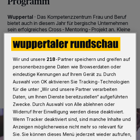
Programm
Wuppertal
·
Das Kompetenzzentrum Frau und Beruf
bietet auch in diesem Jahr für bergische Unternehmen
sein erfolgreiches Cross-Mentoring-Projekt an. Kleine
oder mittlere Unternehmen haben so die Möglichkeit,
ihren weiblichen Nachwuchskräften durch die
Begleitung einer erfahrenen externen Mentorin eine
individuelle berufliche Förderung anzubieten.
Wir und unsere
218
-Partner speichern und greifen auf
personenbezogene Daten wie Browserdaten oder
eindeutige Kennungen auf Ihrem Gerät zu. Durch
15.04.2021 , 15:30 Uhr
Eine Minute Lesezeit
Auswahl von OK aktivieren Sie Tracking-Technologien
für die unter „Wir und unsere Partner verarbeiten
Daten, um Ihnen Dienste bereitzustellen“ aufgeführten
Zwecke. Durch Auswahl von Alle ablehnen oder
Widerruf Ihrer Einwilligung werden diese deaktiviert.
Wenn Tracker deaktiviert sind, sind manche Inhalte und
Anzeigen möglicherweise nicht mehr so relevant für
Sie. Sie können dieses Menü jederzeit wieder aufrufen,