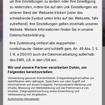
um Ihre Einstellungen zu ändern oder Ihre Einwilligung
zu widerrufen, indem Sie auf den Link Einstellungen am
unteren Rand der Webseite klicken [oder das
schwebende Symbol unten links auf der Webseite, falls
zutreffend]. Ihre Einstellungen gelten innerhalb unseres
Website. Weitere Informationen finden Sie in unserer
Datenschutzerklärung.
Ihre Zustimmung umfasst alle wuppertaler-
rundschau.de-Seiten und schließt gem. Art. 49 Abs. 1 S.
Symbolfoto.
1 lit. a DSGVO auch die Datenverarbeitung außerhalb
Foto: Pixabay/StartupStockPhotos
des EWR, z.B. in den USA ein.
Wir und unsere Partner verarbeiten Daten, um
Folgendes bereitzustellen:
Verwendung genauer Standortdaten. Endgeräteeigenschaften zur
Identifikation aktiv abfragen. Speichern von oder Zugriff auf
B
Informationen auf einem Endgerät. Personalisierte Werbung und
ewerben können sich alle
Inhalte, Messung von Werbeleistung und der Performance von
Inhalten, Zielgruppenforschung sowie Entwicklung und
Mitarbeiterinnen, die innerhalb eines
Verbesserung von Angeboten.
Ausführliche Informationen
mittelständischen Unternehmens auf eine