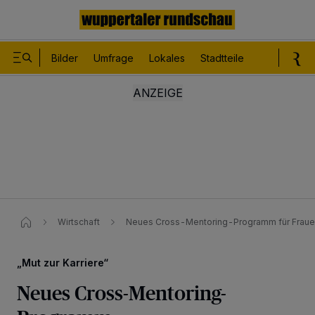
Bilder
Umfrage
Lokales
Stadtteile
Sport
Le
Wirtschaft
Neues Cross-Mentoring-Programm für Frauen
„Mut zur Karriere“
Neues Cross-Mentoring-