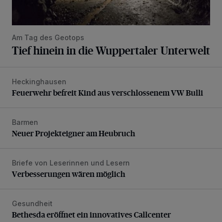
Am Tag des Geotops
Tief hinein in die Wuppertaler Unterwelt
Heckinghausen
Feuerwehr befreit Kind aus verschlossenem VW Bulli
Feuerwehr befreit Kind aus verschlossenem VW Bulli
Barmen
Neuer Projekteigner am Heubruch
Neuer Projekteigner am Heubruch
Briefe von Leserinnen und Lesern
Verbesserungen wären möglich
Verbesserungen wären möglich
Gesundheit
Bethesda eröffnet ein innovatives Callcenter
Bethesda eröffnet ein innovatives Callcenter