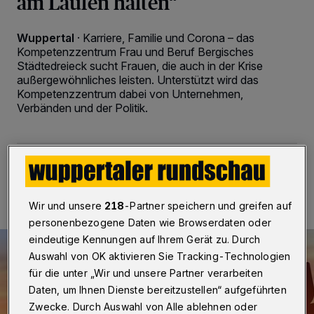
am Laufen halten“
Wuppertal
·
Karriere, Familie und Corona – das
Kompetenzzentrum Frau und Beruf Bergisches
Städtedreieck sucht Frauen, die auch in der Krise
außergewöhnliches leisten. Unterstützt wird das
Kompetenzzentrum dabei von Unternehmen,
Verbänden und der Politik.
21.09.2020 , 08:55 Uhr
2 Minuten Lesezeit
Wir und unsere
218
-Partner speichern und greifen auf
personenbezogene Daten wie Browserdaten oder
eindeutige Kennungen auf Ihrem Gerät zu. Durch
Auswahl von OK aktivieren Sie Tracking-Technologien
für die unter „Wir und unsere Partner verarbeiten
Daten, um Ihnen Dienste bereitzustellen“ aufgeführten
Zwecke. Durch Auswahl von Alle ablehnen oder