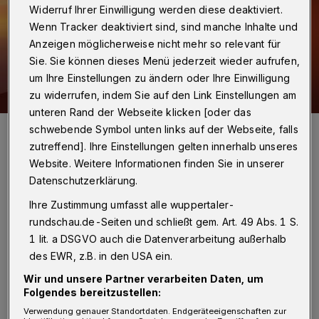
Widerruf Ihrer Einwilligung werden diese deaktiviert.
Wenn Tracker deaktiviert sind, sind manche Inhalte und
Anzeigen möglicherweise nicht mehr so relevant für
Sie. Sie können dieses Menü jederzeit wieder aufrufen,
um Ihre Einstellungen zu ändern oder Ihre Einwilligung
zu widerrufen, indem Sie auf den Link Einstellungen am
unteren Rand der Webseite klicken [oder das
Symbolfoto.
schwebende Symbol unten links auf der Webseite, falls
Foto: Igor Link/Pixabay
zutreffend]. Ihre Einstellungen gelten innerhalb unseres
Website. Weitere Informationen finden Sie in unserer
Datenschutzerklärung.
Ihre Zustimmung umfasst alle wuppertaler-
rundschau.de-Seiten und schließt gem. Art. 49 Abs. 1 S.
I
m Wettbewerb „Women and Work ´21“
1 lit. a DSGVO auch die Datenverarbeitung außerhalb
stehen Frauen aus dem Bergischen
des EWR, z.B. in den USA ein.
Städtedreieck im Mittelpunkt, die ein klein-
Wir und unsere Partner verarbeiten Daten, um
Folgendes bereitzustellen:
oder mittelständisches Unternehmen leiten
Verwendung genauer Standortdaten. Endgeräteeigenschaften zur