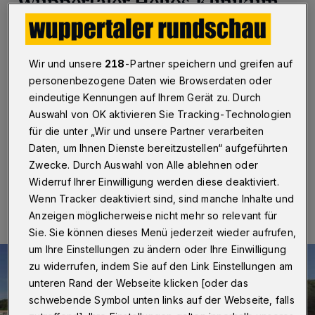
Wuppertaler Helios-Klinikum
Wuppertal
·
Die Dienstleistungsgewerkschaft ver.di ruft
die Beschäftigten des Helios-Uniklinikums in Wuppertal
Wir und unsere
218
-Partner speichern und greifen auf
für Dienstag (30. März 2021) zu einem ganztägigen
Warnstreik auf. Anlass sind die laufenden
personenbezogene Daten wie Browserdaten oder
Tarifverhandlungen für die rund 21.000 nicht-
eindeutige Kennungen auf Ihrem Gerät zu. Durch
ärztlichen Beschäftigten in 34 Krankenhäusern, in
Auswahl von OK aktivieren Sie Tracking-Technologien
denen der Helios-Konzerntarifvertrag gilt.
für die unter „Wir und unsere Partner verarbeiten
Daten, um Ihnen Dienste bereitzustellen“ aufgeführten
Zwecke. Durch Auswahl von Alle ablehnen oder
29.03.2021 , 07:00 Uhr
Eine Minute Lesezeit
Widerruf Ihrer Einwilligung werden diese deaktiviert.
Wenn Tracker deaktiviert sind, sind manche Inhalte und
Anzeigen möglicherweise nicht mehr so relevant für
Sie. Sie können dieses Menü jederzeit wieder aufrufen,
um Ihre Einstellungen zu ändern oder Ihre Einwilligung
zu widerrufen, indem Sie auf den Link Einstellungen am
unteren Rand der Webseite klicken [oder das
schwebende Symbol unten links auf der Webseite, falls