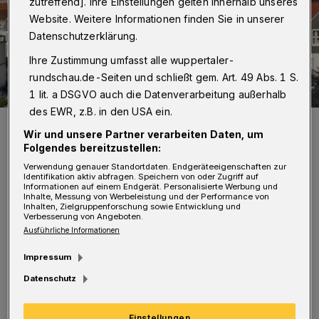
zutreffend]. Ihre Einstellungen gelten innerhalb unseres
Website. Weitere Informationen finden Sie in unserer
Datenschutzerklärung.
Ihre Zustimmung umfasst alle wuppertaler-
rundschau.de-Seiten und schließt gem. Art. 49 Abs. 1 S.
1 lit. a DSGVO auch die Datenverarbeitung außerhalb
des EWR, z.B. in den USA ein.
Das Helios-Klinikum in Barmen.
Wir und unsere Partner verarbeiten Daten, um
Foto: Helios Uniklinikum Wuppertal
Folgendes bereitzustellen:
Verwendung genauer Standortdaten. Endgeräteeigenschaften zur
Identifikation aktiv abfragen. Speichern von oder Zugriff auf
Informationen auf einem Endgerät. Personalisierte Werbung und
Inhalte, Messung von Werbeleistung und der Performance von
Inhalten, Zielgruppenforschung sowie Entwicklung und
H
Verbesserung von Angeboten.
elios hat laut ver.di ein Angebot
Ausführliche Informationen
vorgelegt, bei dem die Löhne und
Impressum
Gehälter in den ersten fünf Monaten nicht und
Datenschutz
im Juni um ein Prozent steigen. „Das bedeutet
nichts anderes als Reallohnverlust“, kritisiert
Einstellungen