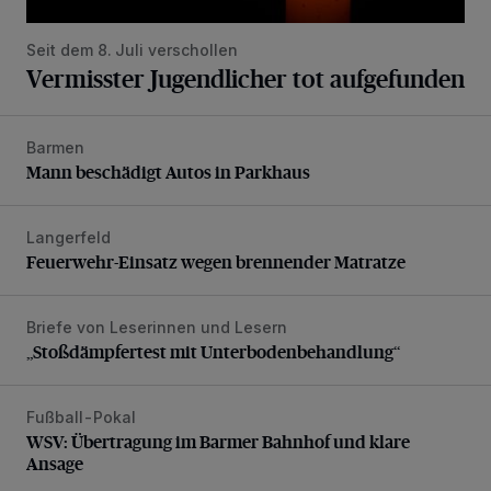
Seit dem 8. Juli verschollen
Vermisster Jugendlicher tot aufgefunden
Barmen
Mann beschädigt Autos in Parkhaus
Mann beschädigt Autos in Parkhaus
Langerfeld
Feuerwehr-Einsatz wegen brennender Matratze
Feuerwehr-Einsatz wegen brennender Matratze
Briefe von Leserinnen und Lesern
„Stoßdämpfertest mit Unterbodenbehandlung“
„Stoßdämpfertest mit Unterbodenbehandlung“
Fußball-Pokal
WSV: Übertragung im Barmer Bahnhof und klare Ansage
WSV: Übertragung im Barmer Bahnhof und klare
Ansage