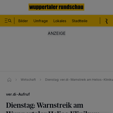
Bilder
Umfrage
Lokales
Stadtteile
Sport
Le
Wirtschaft
Dienstag: ver.di-Warnstreik am Helios-Klini
ver.di-Aufruf
Dienstag: Warnstreik am