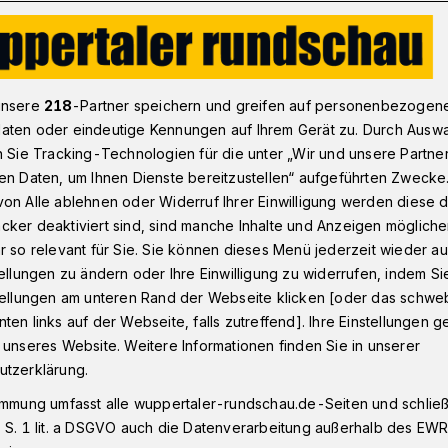
mit Ratsanfrage zum Thema Busbeschleunigung
unsere
218
-Partner speichern und greifen auf personenbezogen
aten oder eindeutige Kennungen auf Ihrem Gerät zu. Durch Ausw
n Sie Tracking-Technologien für die unter „Wir und unsere Partne
en Daten, um Ihnen Dienste bereitzustellen“ aufgeführten Zwecke
is für
on Alle ablehnen oder Widerruf Ihrer Einwilligung werden diese de
cker deaktiviert sind, sind manche Inhalte und Anzeigen möglich
ung des
r so relevant für Sie. Sie können dieses Menü jederzeit wieder au
tellungen zu ändern oder Ihre Einwilligung zu widerrufen, indem Si
stellungen am unteren Rand der Webseite klicken [oder das schw
ten links auf der Webseite, falls zutreffend]. Ihre Einstellungen g
 unseres Website. Weitere Informationen finden Sie in unserer
utzerklärung.
d über Möglichkeiten zur Beschleunigung
immung umfasst alle wuppertaler-rundschau.de-Seiten und schließt
lagen zu schaffen, hat das Linke Bündnis
 S. 1 lit. a DSGVO auch die Datenverarbeitung außerhalb des EWR, 
ssitzung einen umfangreichen