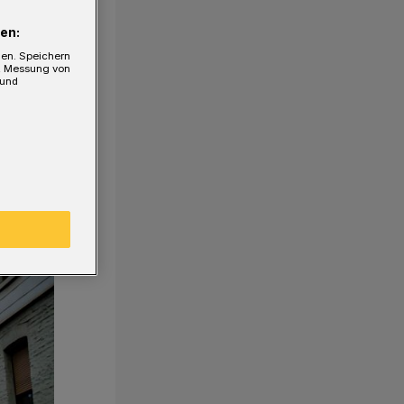
en:
gen. Speichern
e, Messung von
 und