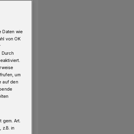
e Daten wie
ahl von OK
r
. Durch
aktiviert.
erweise
frufen, um
e auf den
ebende
elten
 gem. Art.
z.B. in