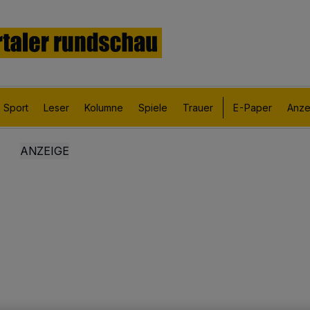
Sport
Leser
Kolumne
Spiele
Trauer
E-Paper
Anze