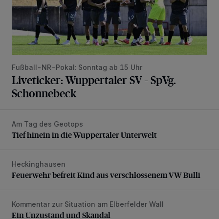
Fußball-NR-Pokal: Sonntag ab 15 Uhr
Liveticker: Wuppertaler SV – SpVg.
Schonnebeck
Am Tag des Geotops
Tief hinein in die Wuppertaler Unterwelt
Tief hinein in die Wuppertaler Unterwelt
Heckinghausen
Feuerwehr befreit Kind aus verschlossenem VW Bulli
Feuerwehr befreit Kind aus verschlossenem VW Bulli
Kommentar zur Situation am Elberfelder Wall
Ein Unzustand und Skandal
Ein Unzustand und Skandal