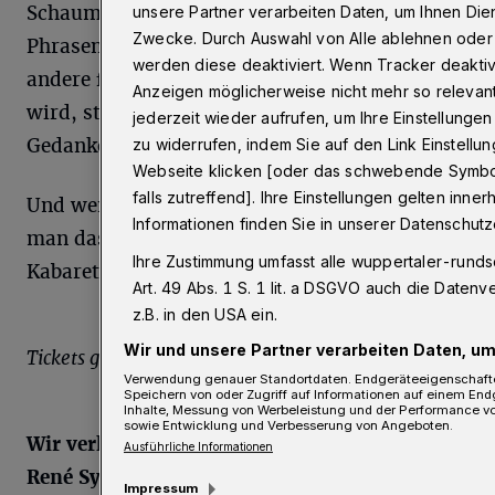
Schaumschlägern und Wichtigtuern, entlarvt
unsere Partner verarbeiten Daten, um Ihnen Dien
Zwecke. Durch Auswahl von Alle ablehnen oder W
Phrasendrescher und Wortverbieter. Wo
werden diese deaktiviert. Wenn Tracker deaktivi
andere faseln, redet er Tacheles. Wo gelabert
Anzeigen möglicherweise nicht mehr so relevant
wird, stellt er fest. Statt Blabla gibt es
jederzeit wieder aufrufen, um Ihre Einstellungen
Gedanken. Statt Larifari: Sinn.
zu widerrufen, indem Sie auf den Link Einstell
Webseite klicken [oder das schwebende Symbol 
falls zutreffend]. Ihre Einstellungen gelten inne
Und wenn der Zuschauer sich fragt: „Darf
Informationen finden Sie in unserer Datenschutz
man das so sagen?“, dann antwortet der
Ihre Zustimmung umfasst alle wuppertaler-runds
Kabarettist: „Ja. Aber nur in ganzen Sätzen.“
Art. 49 Abs. 1 S. 1 lit. a DSGVO auch die Daten
z.B. in den USA ein.
Wir und unsere Partner verarbeiten Daten, um
Tickets gibt es bei
Wuppertal-Live
.
Verwendung genauer Standortdaten. Endgeräteeigenschaften 
Speichern von oder Zugriff auf Informationen auf einem End
Inhalte, Messung von Werbeleistung und der Performance vo
sowie Entwicklung und Verbesserung von Angeboten.
Wir verlosen 2x2 Karten für den Auftritt von
Ausführliche Informationen
René Sydow am 14. März 2026 ab 19 Uhr in
Impressum