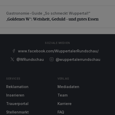
Gastronomie-Guide „So schmeckt Wuppertal!“
„Goldenes W“: Weisheit, Geduld – und gutes Essen
„Goldenes W“: Weisheit, Geduld – und gutes Essen
SOZIALE MEDIEN
www.facebook.com/WuppertalerRundschau/
@WRundschau
@wuppertalerrundschau
SERVICES
VERLAG
Reklamation
Mediadaten
Inserieren
Team
Trauerportal
Karriere
Stellenmarkt
FAQ