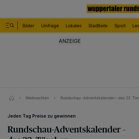
Bilder
Umfrage
Lokales
Stadtteile
Sport
Le
Weihnachten
Rundschau-Adventskalender – das 22. Tü
Jeden Tag Preise zu gewinnen
Rundschau-Adventskalender –