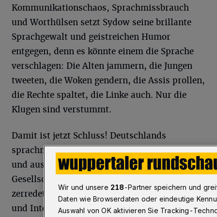
Kommunikationschaos, Sprachmissbrauch
und Worthülsen setzt Sydow seine brillante
Sprachgewalt und geistreichen Humor
entgegen, denn es könnte einem die Sprache
verschlagen: Die Alten jammern, die Jungen
tweeten, die Woken gendern, die Assis prollen,
die Rechte spaltet, die Linke auch. Nur die
Klugen sind verstummt.
Damit ist jetzt Schluss! Deutschlands
sprachmächtigster Kabarettist spricht nun an
und aus, was in unserer Sprache und
Gesellschaft verschleiert, totgeschwiegen und
Wir und unsere
218
-Partner speichern und gr
zerredet wird. Er seziert Herrschaftssprache
Daten wie Browserdaten oder eindeutige Kennun
und Internetgebrabbel, lässt heiße Luft aus
Auswahl von OK aktivieren Sie Tracking-Technol