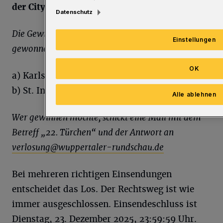
der City-Kirche Wuppertal.
Datenschutz
Die Gewinnfrage: Was hat René Sydow 2014
Einstellungen
gewonnen?
OK
a) Karlsruher Kochtopf
b) St. Ingberter Pfanne
Alle ablehnen
Wer gewinnen möchte, schickt eine Mail mit dem
Betreff „22. Türchen“ und der Antwort an
verlosung@wuppertaler-rundschau.de
Bei mehreren richtigen Einsendungen
entscheidet das Los. Der Rechtsweg ist wie
immer ausgeschlossen. Einsendeschluss ist
Dienstag, 23. Dezember 2025, 23:59:59 Uhr.