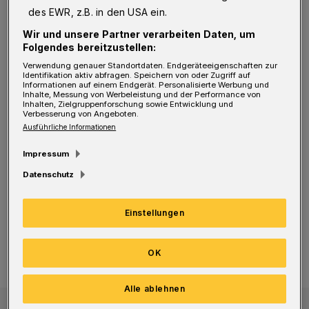
des EWR, z.B. in den USA ein.
Körperkontakt, sondern nimmt neben Schweiß
Wir und unsere Partner verarbeiten Daten, um
auch noch anderen Schmutz auf. Deshalb ist
Folgendes bereitzustellen:
es wichtig, die Unterwäsche gewissenhaft zu
Verwendung genauer Standortdaten. Endgeräteeigenschaften zur
Identifikation aktiv abfragen. Speichern von oder Zugriff auf
reinigen - ganz gleich, ob es sich um einen
Informationen auf einem Endgerät. Personalisierte Werbung und
Inhalte, Messung von Werbeleistung und der Performance von
Primadonna
BH, eine Boxershorts oder um ein
Inhalten, Zielgruppenforschung sowie Entwicklung und
Verbesserung von Angeboten.
Unterhemd in Doppelripp-Qualität handelt.
Ausführliche Informationen
Damit die Wäsche gelingt, gilt es zudem, die
Impressum
Pflegeetiketten zu kontrollieren und ein
Datenschutz
geeignetes Waschmittel sowie vorteilhafte
Waschtemperaturen zu wählen.
Einstellungen
OK
Tipp 1: Das perfekte Waschmittel verwenden
Alle ablehnen