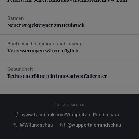
Barmen
Neuer Projekteigner am Heubruch
Neuer Projekteigner am Heubruch
Briefe von Leserinnen und Lesern
Verbesserungen wären möglich
Verbesserungen wären möglich
Gesundheit
Bethesda eröffnet ein innovatives Callcenter
Bethesda eröffnet ein innovatives Callcenter
SOZIALE MEDIEN
www.facebook.com/WuppertalerRundschau/
@WRundschau
@wuppertalerrundschau