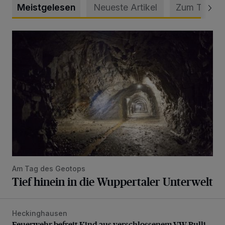
Meistgelesen
Neueste Artikel
Zum Thema
Tief hinein in die Wuppertaler Unterwelt
Am Tag des Geotops
Tief hinein in die Wuppertaler Unterwelt
Heckinghausen
Feuerwehr befreit Kind aus verschlossenem VW Bulli
Feuerwehr befreit Kind aus verschlossenem VW Bulli