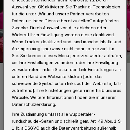
Auswahl von OK aktivieren Sie Tracking-Technologien
für die unter „Wir und unsere Partner verarbeiten
Daten, um Ihnen Dienste bereitzustellen“ aufgeführten
Zwecke. Durch Auswahl von Alle ablehnen oder
Widerruf Ihrer Einwilligung werden diese deaktiviert.
Wenn Tracker deaktiviert sind, sind manche Inhalte und
Anzeigen möglicherweise nicht mehr so relevant für
Sie. Sie können dieses Menü jederzeit wieder aufrufen,
um Ihre Einstellungen zu ändern oder Ihre Einwilligung
Foto: Pixabay/Jackmac34
zu widerrufen, indem Sie auf den Link Einstellungen am
unteren Rand der Webseite klicken [oder das
schwebende Symbol unten links auf der Webseite, falls
zutreffend]. Ihre Einstellungen gelten innerhalb unseres
Website. Weitere Informationen finden Sie in unserer
Wie wasche ich meine Unterwäsche richtig?
Datenschutzerklärung.
Ihre Zustimmung umfasst alle wuppertaler-
Unterwäsche wird in der Regel eng am Körper
rundschau.de-Seiten und schließt gem. Art. 49 Abs. 1 S.
getragen. Somit hat sie nicht nur
1 lit. a DSGVO auch die Datenverarbeitung außerhalb