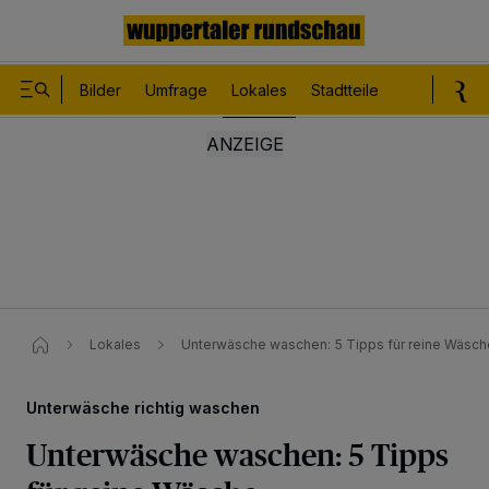
Bilder
Umfrage
Lokales
Stadtteile
Sport
Le
Lokales
Unterwäsche waschen: 5 Tipps für reine Wäsch
Unterwäsche richtig waschen
Unterwäsche waschen: 5 Tipps