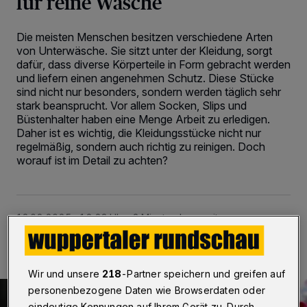
für reine Wäsche
Die meisten Menschen besitzen verschiedene Arten
von Unterwäsche. Sie sitzt unter der Kleidung, sorgt
dafür, dass diverse Körperteile in Form gebracht werden
und liefern einen angenehmen Schutz. Diese Stücke
sind nicht nur besonders, sondern werden täglich sehr
stark beansprucht. Vor allem Socken, Slips und
Büstenhalter haben eine Menge Arbeit zu erledigen.
Daher ist es wichtig, die Kleidungsstücke nicht nur
regelmäßig, sondern auch richtig zu reinigen. Doch
worauf ist im Detail zu achten?
13.02.2025 , 12:23 Uhr
3 Minuten Lesezeit
Wir und unsere
218
-Partner speichern und greifen auf
personenbezogene Daten wie Browserdaten oder
eindeutige Kennungen auf Ihrem Gerät zu. Durch