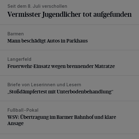
Seit dem 8. Juli verschollen
Vermisster Jugendlicher tot aufgefunden
Barmen
Mann beschädigt Autos in Parkhaus
Mann beschädigt Autos in Parkhaus
Langerfeld
Feuerwehr-Einsatz wegen brennender Matratze
Feuerwehr-Einsatz wegen brennender Matratze
Briefe von Leserinnen und Lesern
„Stoßdämpfertest mit Unterbodenbehandlung“
„Stoßdämpfertest mit Unterbodenbehandlung“
Fußball-Pokal
WSV: Übertragung im Barmer Bahnhof und klare Ansage
WSV: Übertragung im Barmer Bahnhof und klare
Ansage