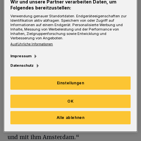
Wir und unsere Partner verarbeiten Daten, um
Folgendes bereitzustellen:
Aufmerksam wurde ich, als Hape Kerkeling im
Verwendung genauer Standortdaten. Endgeräteeigenschaften zur
Identifikation aktiv abfragen. Speichern von oder Zugriff auf
Fernsehen eines meiner Lieblingslieder aus
Informationen auf einem Endgerät. Personalisierte Werbung und
Inhalte, Messung von Werbeleistung und der Performance von
Inhalten, Zielgruppenforschung sowie Entwicklung und
dem ESC, nämlich „Amsterdam", sang. Ich
Verbesserung von Angeboten.
konnte es gar nicht glauben, dass er dieses
Ausführliche Informationen
tolle Lied neu entdeckt hat und uns die
Impressum
Geschichte von Jan, der Liebe und dem
Datenschutz
Schwulsein in Amsterdam erzählt.
Einstellungen
Auszug aus dem Refrain: „Amsterdam,
Amsterdam, er denkt noch oft an ihn,
OK
Amsterdam, Amsterdam wo Gras und Liebe
blüh‘n. Amsterdam war das schön. Wo's
Alle ablehnen
Tulpen gab und Jan. Könnt er ihn wiederseh‘n
und mit ihm Amsterdam.“