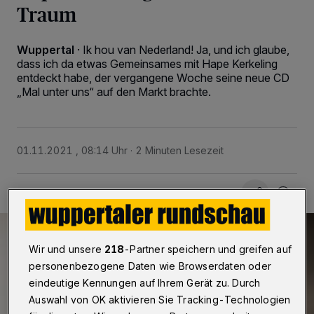
Traum
Wuppertal
·
Ik hou van Nederland! Ja, und ich glaube,
dass ich da etwas Gemeinsames mit Hape Kerkeling
entdeckt habe, der vergangene Woche seine neue CD
„Mal unter uns“ auf den Markt brachte.
01.11.2021 , 08:14 Uhr
2 Minuten Lesezeit
Wir und unsere
218
-Partner speichern und greifen auf
personenbezogene Daten wie Browserdaten oder
eindeutige Kennungen auf Ihrem Gerät zu. Durch
Auswahl von OK aktivieren Sie Tracking-Technologien