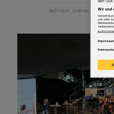
den USA 
Wir und 
06.07.2025 , 11:00 Uhr
3 Minuten Le
Verwendung
von oder Zu
Werbeleist
Verbesseru
Ausführliche
Impressu
Datenschu
E