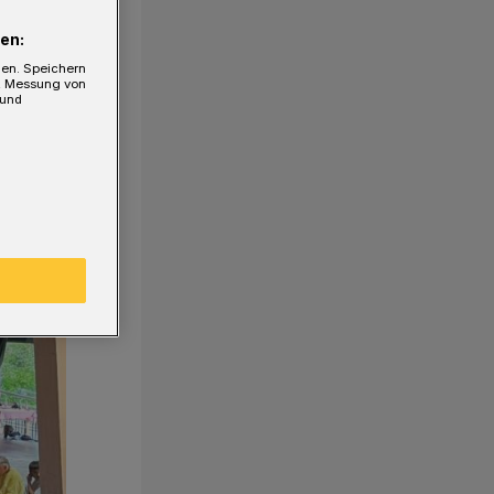
en:
gen. Speichern
e, Messung von
 und