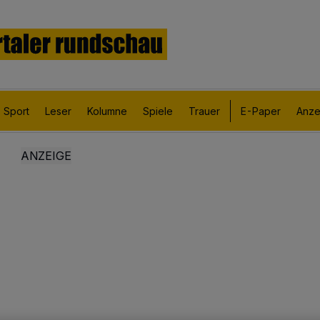
Sport
Leser
Kolumne
Spiele
Trauer
E-Paper
Anze