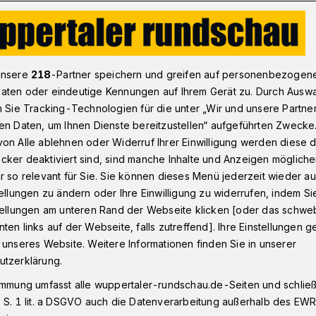
s: Junge Ideen für ein besseres Morgen
unsere
218
-Partner speichern und greifen auf personenbezogen
aten oder eindeutige Kennungen auf Ihrem Gerät zu. Durch Ausw
n Sie Tracking-Technologien für die unter „Wir und unsere Partne
hülern
en Daten, um Ihnen Dienste bereitzustellen“ aufgeführten Zwecke
ress: Junge Ideen
on Alle ablehnen oder Widerruf Ihrer Einwilligung werden diese de
cker deaktiviert sind, sind manche Inhalte und Anzeigen möglich
eres Morgen
r so relevant für Sie. Sie können dieses Menü jederzeit wieder au
tellungen zu ändern oder Ihre Einwilligung zu widerrufen, indem Si
stellungen am unteren Rand der Webseite klicken [oder das schw
ten links auf der Webseite, falls zutreffend]. Ihre Einstellungen g
chülerinnen und Schüler zeigten beim
 unseres Website. Weitere Informationen finden Sie in unserer
t kleinen Initiativen Wuppertal
utzerklärung.
.
immung umfasst alle wuppertaler-rundschau.de-Seiten und schließt
 S. 1 lit. a DSGVO auch die Datenverarbeitung außerhalb des EWR, 