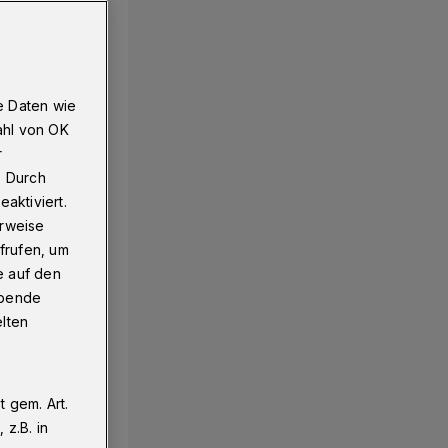
e Daten wie
ahl von OK
r
. Durch
aktiviert.
erweise
frufen, um
e auf den
ebende
elten
 gem. Art.
z.B. in