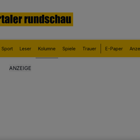
Sport
Leser
Kolumne
Spiele
Trauer
E-Paper
Anze