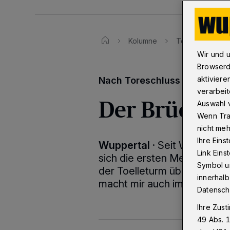
Kolumne
Toreschluss
Wir und 
Browserd
aktiviere
Nach Toreschluss - die Woc
verarbeit
Der Brücken-
Auswahl v
Wenn Tra
nicht meh
Ihre Eins
Wuppertal
·
Seit Wochen hä
Link Ein
sich die ersten Menschen im
Symbol un
der Toelleturm überhaupt n
innerhalb
macht mir auch im Hinblick
Datensch
Ihre Zust
49 Abs. 1