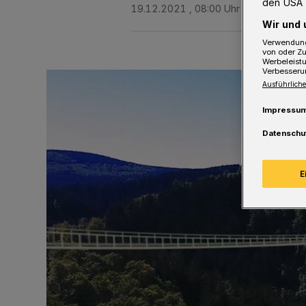
den USA 
19.12.2021 , 08:00 Uhr
2 Minuten Le
Wir und 
Verwendung
von oder Zu
Werbeleist
Verbesseru
Ausführliche
Impressu
Datenschu
E