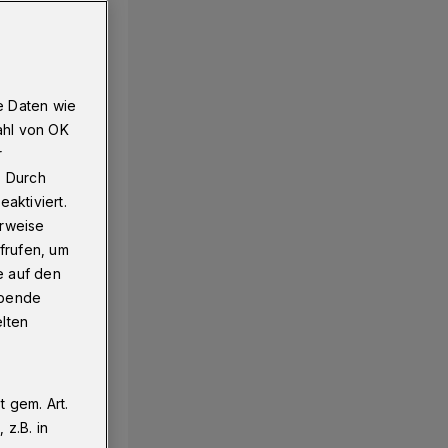
e Daten wie
ahl von OK
r
. Durch
aktiviert.
erweise
frufen, um
e auf den
ebende
elten
 gem. Art.
z.B. in