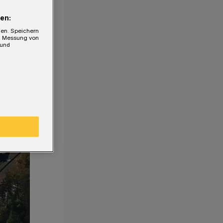
en:
gen. Speichern
e, Messung von
 und