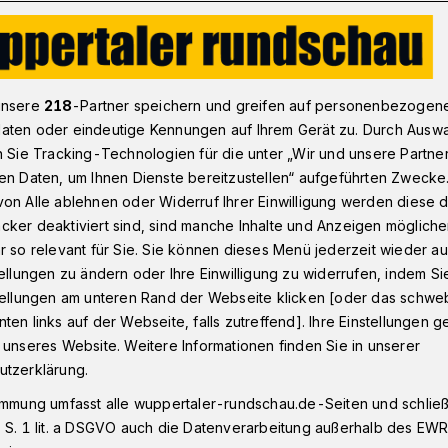
Nach Toreschluss - die Wochenendsatire: Der Brücken-Testfall
unsere
218
-Partner speichern und greifen auf personenbezogen
aten oder eindeutige Kennungen auf Ihrem Gerät zu. Durch Ausw
n Sie Tracking-Technologien für die unter „Wir und unsere Partne
henendsatire
en Daten, um Ihnen Dienste bereitzustellen“ aufgeführten Zwecke
Testfall
on Alle ablehnen oder Widerruf Ihrer Einwilligung werden diese de
cker deaktiviert sind, sind manche Inhalte und Anzeigen möglich
r so relevant für Sie. Sie können dieses Menü jederzeit wieder au
tellungen zu ändern oder Ihre Einwilligung zu widerrufen, indem Si
ngt so viel Nebel über Wuppertal, dass
stellungen am unteren Rand der Webseite klicken [oder das schw
 Tal ernsthaft fragen, ob Küllenhahn oder
ten links auf der Webseite, falls zutreffend]. Ihre Einstellungen g
och existieren. Dieses Wetterphänomen
 unseres Website. Weitere Informationen finden Sie in unserer
 auf 2022 Sorgen.
utzerklärung.
immung umfasst alle wuppertaler-rundschau.de-Seiten und schließt
 S. 1 lit. a DSGVO auch die Datenverarbeitung außerhalb des EWR, 