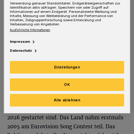
T
Verwendung genauer Standortdaten. Endgeräteeigenschaften zur
geplanten Siege und es Überraschungen
Identifikation aktiv abfragen. Speichern von oder Zugriff auf
Informationen auf einem Endgerät. Personalisierte Werbung und
Inhalte, Messung von Werbeleistung und der Performance von
gibt. Früher gab es das ja fast immer, aber in
Inhalten, Zielgruppenforschung sowie Entwicklung und
Verbesserung von Angeboten.
den vergangenen Jahren kannte man schon
Ausführliche Informationen
vorher so ein oder zwei heiße Favoriten, die
Impressum
dann auch den Sieg holten.
Datenschutz
ESC-Blog des Wuppertaler
Finnland, Australien – und Deutschland auf ...
Einstellungen
Musikexperten Peter Bergener
Finnland, Australien – und
Deutschland auf ...
OK
Was für eine Freude für Bulgarien, wo sie
Alle ablehnen
doch dieses Jahr als Rückkehrer beim ESC
2026 gestartet sind. Das Land nahm erstmals
2005 am Eurovision Song Contest teil. Das