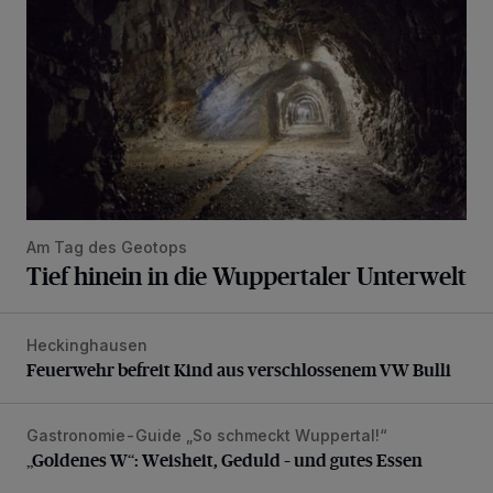
Am Tag des Geotops
Tief hinein in die Wuppertaler Unterwelt
Heckinghausen
Feuerwehr befreit Kind aus verschlossenem VW Bulli
Feuerwehr befreit Kind aus verschlossenem VW Bulli
Gastronomie-Guide „So schmeckt Wuppertal!“
„Goldenes W“: Weisheit, Geduld – und gutes Essen
„Goldenes W“: Weisheit, Geduld – und gutes Essen