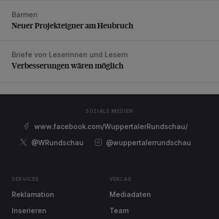
Barmen
Neuer Projekteigner am Heubruch
Neuer Projekteigner am Heubruch
Briefe von Leserinnen und Lesern
Verbesserungen wären möglich
Verbesserungen wären möglich
SOZIALE MEDIEN
www.facebook.com/WuppertalerRundschau/
@WRundschau
@wuppertalerrundschau
SERVICES
VERLAG
Reklamation
Mediadaten
Inserieren
Team