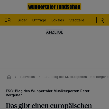
Bilder
Umfrage
Lokales
Stadtteile
Sport
Le
Eurovision
ESC-Blog des Musikexperten Peter Bergener:
ESC-Blog des Wuppertaler Musikexperten Peter
Bergener
Das gibt einen europäischen