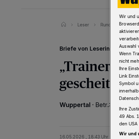
Wir und 
Browserd
Leser
Rundschau-Leserb
aktiviere
verarbeit
Auswahl v
Briefe von Leserinnen und L
Wenn Tra
„Trainerwech
nicht meh
Ihre Eins
Link Ein
gescheitert“
Symbol un
innerhalb
Datensch
Wuppertal
·
Betr.: WSV-Tra
Ihre Zust
49 Abs. 1
den USA 
Wir und 
16.05.2026 , 18:43 Uhr
Eine Minute 