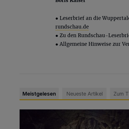
Boris Kaiser
●
Leserbrief an die Wupperta
rundschau.de
● Zu den Rundschau-Leserbri
● Allgemeine Hinweise zur Ve
Meistgelesen
Neueste Artikel
Zum 
Tief hinein in die Wuppertaler Unterwelt