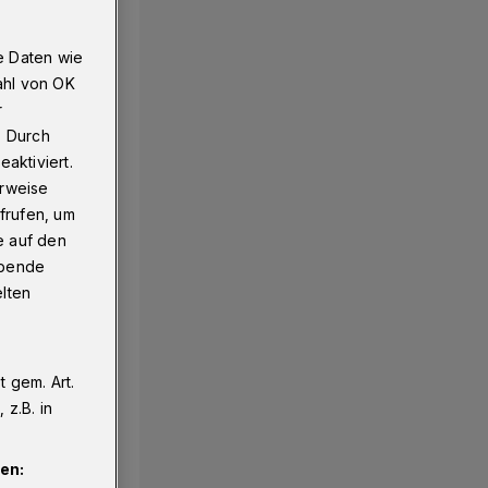
e Daten wie
ahl von OK
r
. Durch
aktiviert.
erweise
frufen, um
e auf den
ebende
elten
 gem. Art.
z.B. in
en: