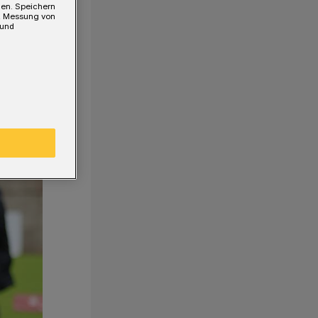
gen. Speichern
e, Messung von
 und