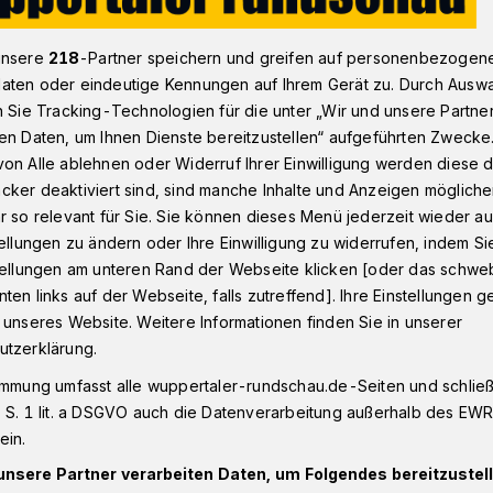
unsere
218
-Partner speichern und greifen auf personenbezogen
aten oder eindeutige Kennungen auf Ihrem Gerät zu. Durch Ausw
rief zu WSV-Trainer Mike Wunderlich
n Sie Tracking-Technologien für die unter „Wir und unsere Partne
en Daten, um Ihnen Dienste bereitzustellen“ aufgeführten Zwecke
on Alle ablehnen oder Widerruf Ihrer Einwilligung werden diese de
esern
cker deaktiviert sind, sind manche Inhalte und Anzeigen möglich
sel ist krachend
r so relevant für Sie. Sie können dieses Menü jederzeit wieder au
tellungen zu ändern oder Ihre Einwilligung zu widerrufen, indem Si
stellungen am unteren Rand der Webseite klicken [oder das schw
ten links auf der Webseite, falls zutreffend]. Ihre Einstellungen g
 unseres Website. Weitere Informationen finden Sie in unserer
utzerklärung.
iner Mike Wunderlich
immung umfasst alle wuppertaler-rundschau.de-Seiten und schließt
 S. 1 lit. a DSGVO auch die Datenverarbeitung außerhalb des EWR, 
ein.
unsere Partner verarbeiten Daten, um Folgendes bereitzustell
Lesezeit