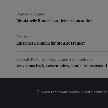
Digitale Ausgabe
Die aktuelle Rundschau – jetzt schon online
Die aktuelle Rundschau – jetzt schon online
Elberfeld
Ein neuer Brunnen für die Alte Freiheit
Ein neuer Brunnen für die Alte Freiheit
Fußball-Pokal: Sonntag gegen Schonnebeck
WSV: Comeback, Favoritenfrage und Fitnesszustan
WSV: Comeback, Favoritenfrage und Fitnesszustand
www.facebook.com/WuppertalerRunds