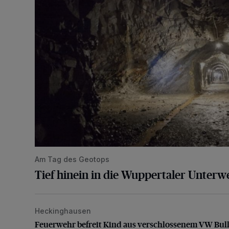
Am Tag des Geotops
Tief hinein in die Wuppertaler Unterwe
Heckinghausen
Feuerwehr befreit Kind aus verschlossenem VW Bulli
Feuerwehr befreit Kind aus verschlossenem VW Bull