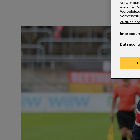
Verwendung
von oder Zu
Werbeleist
Verbesseru
Ausführliche
Impressu
Datenschu
E