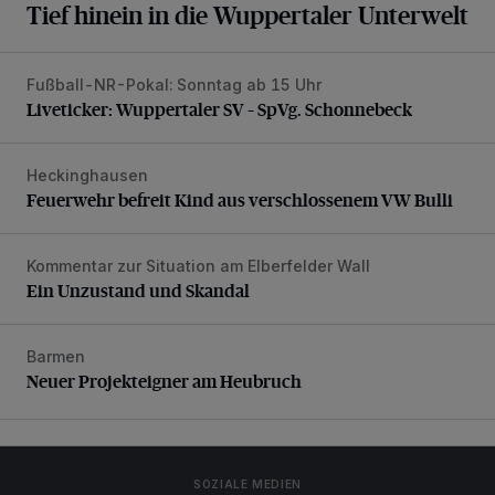
Tief hinein in die Wuppertaler Unterwelt
Fußball-NR-Pokal: Sonntag ab 15 Uhr
Liveticker: Wuppertaler SV – SpVg. Schonnebeck
Liveticker: Wuppertaler SV – SpVg. Schonnebeck
Heckinghausen
Feuerwehr befreit Kind aus verschlossenem VW Bulli
Feuerwehr befreit Kind aus verschlossenem VW Bulli
Kommentar zur Situation am Elberfelder Wall
Ein Unzustand und Skandal
Ein Unzustand und Skandal
Barmen
Neuer Projekteigner am Heubruch
Neuer Projekteigner am Heubruch
SOZIALE MEDIEN