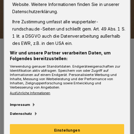
Website. Weitere Informationen finden Sie in unserer
Datenschutzerklärung.
Ihre Zustimmung umfasst alle wuppertaler-
rundschau.de-Seiten und schließt gem. Art. 49 Abs. 1 S.
1 lit. a DSGVO auch die Datenverarbeitung außerhalb
des EWR, z.B. in den USA ein.
Wappen im Ratssaal.
Foto: Christoph Petersen
Wir und unsere Partner verarbeiten Daten, um
Folgendes bereitzustellen:
Verwendung genauer Standortdaten. Endgeräteeigenschaften zur
Identifikation aktiv abfragen. Speichern von oder Zugriff auf
Informationen auf einem Endgerät. Personalisierte Werbung und
Inhalte, Messung von Werbeleistung und der Performance von
Inhalten, Zielgruppenforschung sowie Entwicklung und
M
Verbesserung von Angeboten.
it einem gemeinsamen Antrag sei die
Ausführliche Informationen
Verwaltung im vergangenen Jahr
Impressum
beauftragt worden, unter anderem bis Anfang
Datenschutz
Mai 2022 eine Konferenz mit verschiedenen
Akteuren aus Bildungswesen, Wirtschaft und
Einstellungen