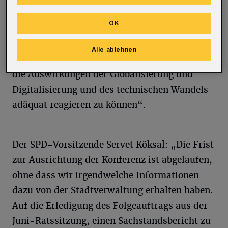
Wohlfahrtspflege auszurichten.
OK
Ziel sei es gewesen, Wuppertal „zu einem
führenden Standort für Weiterbildung und
Alle ablehnen
Weiterqualifizierung“ zu entwickeln, „um auf
die Auswirkungen der Globalisierung und
Digitalisierung und des technischen Wandels
adäquat reagieren zu können“.
Der SPD-Vorsitzende Servet Köksal: „Die Frist
zur Ausrichtung der Konferenz ist abgelaufen,
ohne dass wir irgendwelche Informationen
dazu von der Stadtverwaltung erhalten haben.
Auf die Erledigung des Folgeauftrags aus der
Juni-Ratssitzung, einen Sachstandsbericht zu