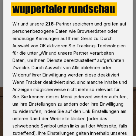
„Klarstellung“
Wuppertal
·
Die Wuppertaler SPD wirft der Verwaltung
vor, Ratsaufträge nicht abzuarbeiten. Sie hat deshalb
Wir und unsere
218
-Partner speichern und greifen auf
eine große Anfrage zur nächsten Ratssitzung
personenbezogene Daten wie Browserdaten oder
eingebracht.
eindeutige Kennungen auf Ihrem Gerät zu. Durch
Auswahl von OK aktivieren Sie Tracking-Technologien
für die unter „Wir und unsere Partner verarbeiten
01.09.2022 , 08:30 Uhr
Eine Minute Lesezeit
Daten, um Ihnen Dienste bereitzustellen“ aufgeführten
Zwecke. Durch Auswahl von Alle ablehnen oder
Widerruf Ihrer Einwilligung werden diese deaktiviert.
Wenn Tracker deaktiviert sind, sind manche Inhalte und
Anzeigen möglicherweise nicht mehr so relevant für
Sie. Sie können dieses Menü jederzeit wieder aufrufen,
um Ihre Einstellungen zu ändern oder Ihre Einwilligung
zu widerrufen, indem Sie auf den Link Einstellungen am
unteren Rand der Webseite klicken [oder das
schwebende Symbol unten links auf der Webseite, falls
zutreffend]. Ihre Einstellungen gelten innerhalb unseres