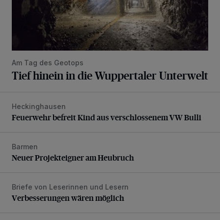
Am Tag des Geotops
Tief hinein in die Wuppertaler Unterwelt
Heckinghausen
Feuerwehr befreit Kind aus verschlossenem VW Bulli
Feuerwehr befreit Kind aus verschlossenem VW Bulli
Barmen
Neuer Projekteigner am Heubruch
Neuer Projekteigner am Heubruch
Briefe von Leserinnen und Lesern
Verbesserungen wären möglich
Verbesserungen wären möglich