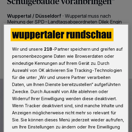
Schulgebäude voranbringen“
Wuppertal / Düsseldorf
·
Wuppertal muss nach
Meinung der SPD-Landtagsabgeordneten Dilek Engin
„bei der Schulsanierung endlich vorankommen“.
Wir und unsere
218
-Partner speichern und greifen auf
29.08.2022 , 07:30 Uhr
Eine Minute Lesezeit
personenbezogene Daten wie Browserdaten oder
eindeutige Kennungen auf Ihrem Gerät zu. Durch
Auswahl von OK aktivieren Sie Tracking-Technologien
für die unter „Wir und unsere Partner verarbeiten
Daten, um Ihnen Dienste bereitzustellen“ aufgeführten
Zwecke. Durch Auswahl von Alle ablehnen oder
Widerruf Ihrer Einwilligung werden diese deaktiviert.
Wenn Tracker deaktiviert sind, sind manche Inhalte und
Anzeigen möglicherweise nicht mehr so relevant für
Sie. Sie können dieses Menü jederzeit wieder aufrufen,
um Ihre Einstellungen zu ändern oder Ihre Einwilligung