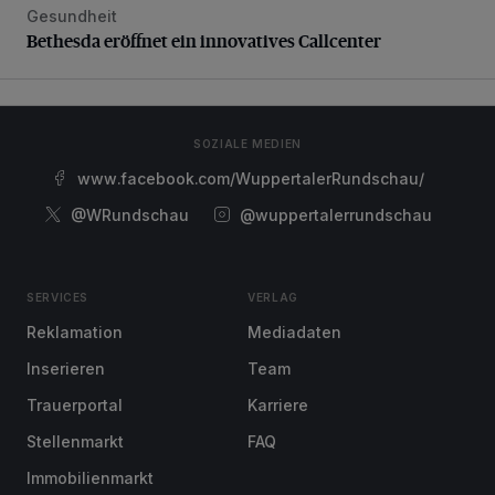
Gesundheit
Bethesda eröffnet ein innovatives Callcenter
Bethesda eröffnet ein innovatives Callcenter
SOZIALE MEDIEN
www.facebook.com/WuppertalerRundschau/
@WRundschau
@wuppertalerrundschau
SERVICES
VERLAG
Reklamation
Mediadaten
Inserieren
Team
Trauerportal
Karriere
Stellenmarkt
FAQ
Immobilienmarkt