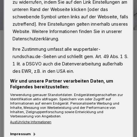
zu widerrufen, indem Sie auf den Link Einstellungen am
unteren Rand der Webseite klicken [oder das
schwebende Symbol unten links auf der Webseite, falls
zutreffend]. Ihre Einstellungen gelten innerhalb unseres
Website. Weitere Informationen finden Sie in unserer
Dilek Engin (SPD).
Datenschutzerklärung.
Foto: Michael Tobias
Ihre Zustimmung umfasst alle wuppertaler-
rundschau.de-Seiten und schließt gem. Art. 49 Abs. 1 S.
1 lit. a DSGVO auch die Datenverarbeitung außerhalb
des EWR, z.B. in den USA ein.
D
Wir und unsere Partner verarbeiten Daten, um
er bauliche Zustand an vielen Schulen in
Folgendes bereitzustellen:
Wuppertal sei erschreckend.
Verwendung genauer Standortdaten. Endgeräteeigenschaften zur
Identifikation aktiv abfragen. Speichern von oder Zugriff auf
„Bröckelnde Außenfassaden, Schimmelbefall
Informationen auf einem Endgerät. Personalisierte Werbung und
Inhalte, Messung von Werbeleistung und der Performance von
im Klassenzimmer, kaum noch nutzbare,
Inhalten, Zielgruppenforschung sowie Entwicklung und
Verbesserung von Angeboten.
unhygienische Toiletten und nicht
Ausführliche Informationen
ausreichende Fensterisolation“ würden eine
Impressum