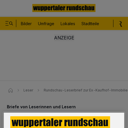
Bilder
Umfrage
Lokales
Stadtteile
Sport
Le
Leser
Rundschau-Leserbrief zur Ex-Kaufhof-Immobilie
Briefe von Leserinnen und Lesern
„Computergenerierte Heile-