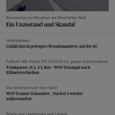
Kommentar zur Situation am Elberfelder Wall
Ein Unzustand und Skandal
Unterbarmen
Unfall durch gewagtes Wendemanöver auf der B7
Unfall durch gewagtes Wendemanöver auf der B7
Fußball-NR-Pokal: 7:6 (0:2/3:3) n.E. gegen Schonnebeck
Trinkpause, 0:3, 3:3, Rot – WSV-Triumph nach Elfmetersc
Trinkpause, 0:3, 3:3, Rot – WSV-Triumph nach
Elfmeterschießen
Die Stimmen nach dem Spiel
WSV-Trainer Schneider: „Nach 0:3 wieder aufgestanden“
WSV-Trainer Schneider: „Nach 0:3 wieder
aufgestanden“
Briefe von Leserinnen und Lesern
„Das Bergische Land vertrocknet“