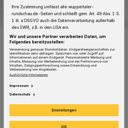
Ihre Zustimmung umfasst alle wuppertaler-
rundschau.de-Seiten und schließt gem. Art. 49 Abs. 1 S.
1 lit. a DSGVO auch die Datenverarbeitung außerhalb
des EWR, z.B. in den USA ein.
Symbolbild.
Wir und unsere Partner verarbeiten Daten, um
Foto: Rundschau
Folgendes bereitzustellen:
Verwendung genauer Standortdaten. Endgeräteeigenschaften zur
Identifikation aktiv abfragen. Speichern von oder Zugriff auf
Informationen auf einem Endgerät. Personalisierte Werbung und
Inhalte, Messung von Werbeleistung und der Performance von
Inhalten, Zielgruppenforschung sowie Entwicklung und
Verbesserung von Angeboten.
I
Ausführliche Informationen
n dem Zusammenhang darf ich nur an
meinen
Beitrag vom 27. August 2023
, also
Impressum
von vor fast drei Jahren, erinnern. Drei Jahre!
Datenschutz
Passiert ist … nichts.
Einstellungen
Ich stehe immer noch zu meiner Meinung, die
da lautet: Abriss! Ich möchte nicht wissen,
OK