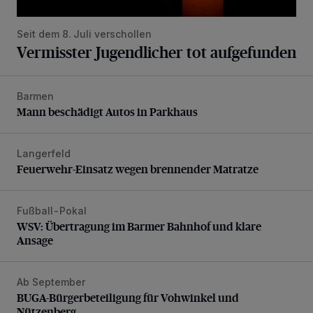
Seit dem 8. Juli verschollen
Vermisster Jugendlicher tot aufgefunden
Barmen
Mann beschädigt Autos in Parkhaus
Mann beschädigt Autos in Parkhaus
Langerfeld
Feuerwehr-Einsatz wegen brennender Matratze
Feuerwehr-Einsatz wegen brennender Matratze
Fußball-Pokal
WSV: Übertragung im Barmer Bahnhof und klare Ansage
WSV: Übertragung im Barmer Bahnhof und klare
Ansage
Ab September
BUGA-Bürgerbeteiligung für Vohwinkel und Nützenberg
BUGA-Bürgerbeteiligung für Vohwinkel und
Nützenberg