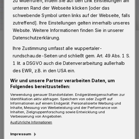
zu widerrufen, indem Sie auf den Link Einstellungen am
unteren Rand der Webseite klicken [oder das
schwebende Symbol unten links auf der Webseite, falls
zutreffend]. Ihre Einstellungen gelten innerhalb unseres
Website. Weitere Informationen finden Sie in unserer
Symbolbild.
Datenschutzerklärung.
Foto: Rundschau
Ihre Zustimmung umfasst alle wuppertaler-
rundschau.de-Seiten und schließt gem. Art. 49 Abs. 1 S.
1 lit. a DSGVO auch die Datenverarbeitung außerhalb
des EWR, z.B. in den USA ein.
D
Wir und unsere Partner verarbeiten Daten, um
ie dortige Baustelle inklusive der
Folgendes bereitzustellen:
Ampelschaltung und Parkverbots-
Verwendung genauer Standortdaten. Endgeräteeigenschaften zur
Identifikation aktiv abfragen. Speichern von oder Zugriff auf
Chaos raubt den Anwohnern den letzten Nerv.
Informationen auf einem Endgerät. Personalisierte Werbung und
Inhalte, Messung von Werbeleistung und der Performance von
Vor Wochen wurde wegen einer defekten
Inhalten, Zielgruppenforschung sowie Entwicklung und
Verbesserung von Angeboten.
Fernwärmeleitung ein Loch gegraben – und
Ausführliche Informationen
seitdem ruht still der See. Gerüchten zufolge
Impressum