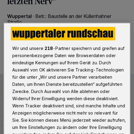
letzten Nerv“
Wuppertal
·
Betr.: Baustelle an der Küllenhahner
Straße
30.06.2026 , 13:01 Uhr
Eine Minute Lesezeit
Wir und unsere
218
-Partner speichern und greifen auf
personenbezogene Daten wie Browserdaten oder
eindeutige Kennungen auf Ihrem Gerät zu. Durch
Auswahl von OK aktivieren Sie Tracking-Technologien
für die unter „Wir und unsere Partner verarbeiten
Daten, um Ihnen Dienste bereitzustellen“ aufgeführten
Zwecke. Durch Auswahl von Alle ablehnen oder
Widerruf Ihrer Einwilligung werden diese deaktiviert.
Wenn Tracker deaktiviert sind, sind manche Inhalte und
Anzeigen möglicherweise nicht mehr so relevant für
Sie. Sie können dieses Menü jederzeit wieder aufrufen,
um Ihre Einstellungen zu ändern oder Ihre Einwilligung