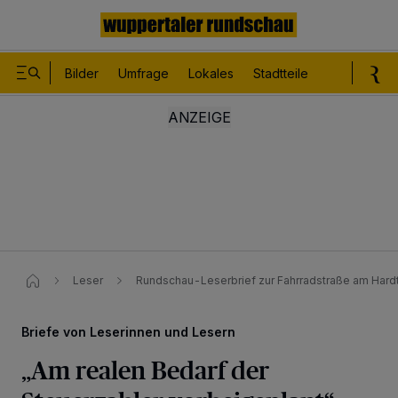
Bilder
Umfrage
Lokales
Stadtteile
Sport
Le
Leser
Rundschau-Leserbrief zur Fahrradstraße am Hard
Briefe von Leserinnen und Lesern
„Am realen Bedarf der