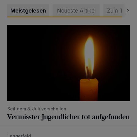
Meistgelesen
Neueste Artikel
Zum Thema
Vermisster Jugendlicher tot aufgefunden
Seit dem 8. Juli verschollen
Vermisster Jugendlicher tot aufgefunden
Langerfeld
Feuerwehr-Einsatz wegen brennender Matratze