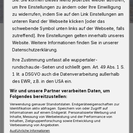
um Ihre Einstellungen zu ändern oder Ihre Einwilligung
zu widerrufen, indem Sie auf den Link Einstellungen am
unteren Rand der Webseite klicken [oder das
schwebende Symbol unten links auf der Webseite, falls
Die neue Fahrradstraße.
zutreffend]. Ihre Einstellungen gelten innerhalb unseres
Foto: Wuppertaler Rundschau/Christoph Petersen
Website. Weitere Informationen finden Sie in unserer
Datenschutzerklärung.
Ihre Zustimmung umfasst alle wuppertaler-
rundschau.de-Seiten und schließt gem. Art. 49 Abs. 1 S.
D
ie offizielle Eröffnung der neuen
1 lit. a DSGVO auch die Datenverarbeitung außerhalb
des EWR, z.B. in den USA ein.
Fahrradstraße am Hardtufer hinterlässt
Wir und unsere Partner verarbeiten Daten, um
bei mir – wie bei vielen betroffenen
Folgendes bereitzustellen:
Wuppertalern – nur fassungsloses
Verwendung genauer Standortdaten. Endgeräteeigenschaften zur
Identifikation aktiv abfragen. Speichern von oder Zugriff auf
Kopfschütteln. Wieder einmal wird hier eine
Informationen auf einem Endgerät. Personalisierte Werbung und
Inhalte, Messung von Werbeleistung und der Performance von
ideologisch getriebene Verkehrspolitik mit der
Inhalten, Zielgruppenforschung sowie Entwicklung und
Verbesserung von Angeboten.
Brechstange und auf Kosten der Steuerzahler
Ausführliche Informationen