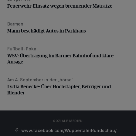
Feuerwehr-Einsatz wegen brennender Matratze
Barmen
Mann beschädigt Autos in Parkhaus
Mann beschädigt Autos in Parkhaus
Fußball-Pokal
WSV: Übertragung im Barmer Bahnhof und klare Ansage
WSV: Übertragung im Barmer Bahnhof und klare
Ansage
Am 4. September in der „börse“
Lydia Benecke: Über Hochstapler, Betrüger und Blender
Lydia Benecke: Über Hochstapler, Betrüger und
Blender
SOZIALE MEDIEN
www.facebook.com/WuppertalerRundschau/