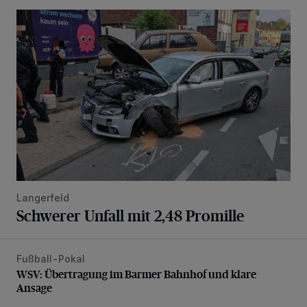
Schwerer Unfall mit 2,48 Promille
Langerfeld
Schwerer Unfall mit 2,48 Promille
Fußball-Pokal
WSV: Übertragung im Barmer Bahnhof und klare Ansage
WSV: Übertragung im Barmer Bahnhof und klare
Ansage