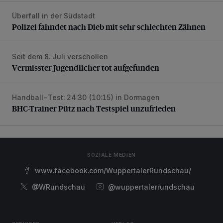
Überfall in der Südstadt
Polizei fahndet nach Dieb mit sehr schlechten Zähnen
Polizei fahndet nach Dieb mit sehr schlechten Zähnen
Seit dem 8. Juli verschollen
Vermisster Jugendlicher tot aufgefunden
Vermisster Jugendlicher tot aufgefunden
Handball-Test: 24:30 (10:15) in Dormagen
BHC-Trainer Pütz nach Testspiel unzufrieden
BHC-Trainer Pütz nach Testspiel unzufrieden
SOZIALE MEDIEN
www.facebook.com/WuppertalerRundschau/
@WRundschau
@wuppertalerrundschau