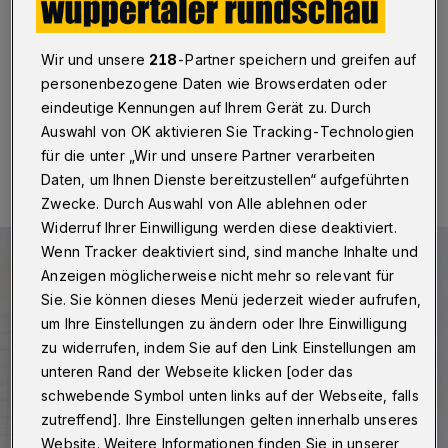
schlaflose Nächte erspart“
Wuppertal
·
Betr.: Ein großes Dankeschön
Wir und unsere
218
-Partner speichern und greifen auf
personenbezogene Daten wie Browserdaten oder
eindeutige Kennungen auf Ihrem Gerät zu. Durch
Auswahl von OK aktivieren Sie Tracking-Technologien
17.06.2026 , 12:00 Uhr
Eine Minute Lesezeit
für die unter „Wir und unsere Partner verarbeiten
Daten, um Ihnen Dienste bereitzustellen“ aufgeführten
Zwecke. Durch Auswahl von Alle ablehnen oder
Widerruf Ihrer Einwilligung werden diese deaktiviert.
Wenn Tracker deaktiviert sind, sind manche Inhalte und
Anzeigen möglicherweise nicht mehr so relevant für
Sie. Sie können dieses Menü jederzeit wieder aufrufen,
um Ihre Einstellungen zu ändern oder Ihre Einwilligung
zu widerrufen, indem Sie auf den Link Einstellungen am
unteren Rand der Webseite klicken [oder das
schwebende Symbol unten links auf der Webseite, falls
zutreffend]. Ihre Einstellungen gelten innerhalb unseres
Website. Weitere Informationen finden Sie in unserer