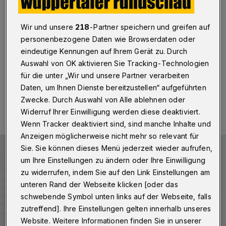
gerne zurückziehen“
Wuppertal
·
Betr.: Artikel „Definitiv keine Olympischen
Wir und unsere
218
-Partner speichern und greifen auf
Spiele in der Schwimmoper“, Rundschau online am 5.
personenbezogene Daten wie Browserdaten oder
Juni 2026
eindeutige Kennungen auf Ihrem Gerät zu. Durch
Auswahl von OK aktivieren Sie Tracking-Technologien
für die unter „Wir und unsere Partner verarbeiten
Daten, um Ihnen Dienste bereitzustellen“ aufgeführten
08.06.2026 , 07:30 Uhr
Eine Minute Lesezeit
Zwecke. Durch Auswahl von Alle ablehnen oder
Widerruf Ihrer Einwilligung werden diese deaktiviert.
Wenn Tracker deaktiviert sind, sind manche Inhalte und
Anzeigen möglicherweise nicht mehr so relevant für
Sie. Sie können dieses Menü jederzeit wieder aufrufen,
um Ihre Einstellungen zu ändern oder Ihre Einwilligung
zu widerrufen, indem Sie auf den Link Einstellungen am
unteren Rand der Webseite klicken [oder das
schwebende Symbol unten links auf der Webseite, falls
zutreffend]. Ihre Einstellungen gelten innerhalb unseres
Website. Weitere Informationen finden Sie in unserer