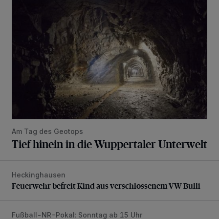
Tief hinein in die Wuppertaler Unterwelt
Am Tag des Geotops
Tief hinein in die Wuppertaler Unterwelt
Heckinghausen
Feuerwehr befreit Kind aus verschlossenem VW Bulli
Feuerwehr befreit Kind aus verschlossenem VW Bulli
Fußball-NR-Pokal: Sonntag ab 15 Uhr
Liveticker: Wuppertaler SV – SpVg. Schonnebeck