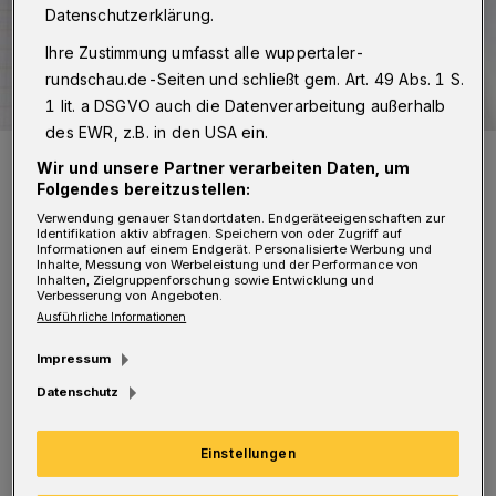
Datenschutzerklärung.
Ihre Zustimmung umfasst alle wuppertaler-
rundschau.de-Seiten und schließt gem. Art. 49 Abs. 1 S.
1 lit. a DSGVO auch die Datenverarbeitung außerhalb
des EWR, z.B. in den USA ein.
Symbolbild.
Wir und unsere Partner verarbeiten Daten, um
Foto: Rundschau
Folgendes bereitzustellen:
Verwendung genauer Standortdaten. Endgeräteeigenschaften zur
Identifikation aktiv abfragen. Speichern von oder Zugriff auf
Informationen auf einem Endgerät. Personalisierte Werbung und
Inhalte, Messung von Werbeleistung und der Performance von
Inhalten, Zielgruppenforschung sowie Entwicklung und
Verbesserung von Angeboten.
N
un hat man für die Olympia-Bewerbung
Ausführliche Informationen
gestimmt. Aber wie so oft ist man in
Impressum
Wuppertal wieder einmal getäuscht worden.
Datenschutz
Der wesentliche Punkt für die Zustimmung
zur Bewerbung war doch, dass ein großer
Einstellungen
Wettbewerb, nämlich Wasserball, in der