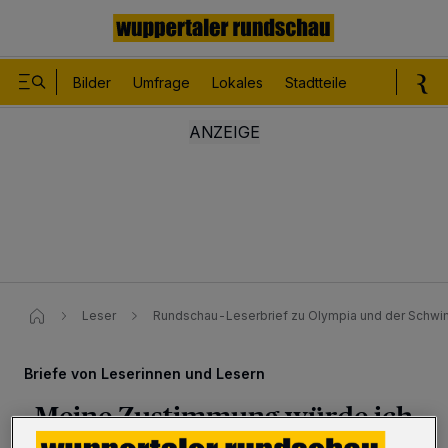
Bilder
Umfrage
Lokales
Stadtteile
Sport
Le
Leser
Rundschau-Leserbrief zu Olympia und der Schw
Briefe von Leserinnen und Lesern
„Meine Zustimmung würde ich