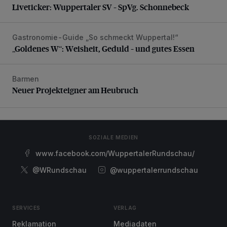
Liveticker: Wuppertaler SV – SpVg. Schonnebeck
Gastronomie-Guide „So schmeckt Wuppertal!“
„Goldenes W“: Weisheit, Geduld – und gutes Essen
„Goldenes W“: Weisheit, Geduld – und gutes Essen
Barmen
Neuer Projekteigner am Heubruch
Neuer Projekteigner am Heubruch
SOZIALE MEDIEN
www.facebook.com/WuppertalerRundschau/
@WRundschau
@wuppertalerrundschau
SERVICES
VERLAG
Reklamation
Mediadaten