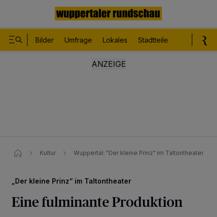
Bilder
Umfrage
Lokales
Stadtteile
Sport
Le
Kultur
Wuppertal: "Der kleine Prinz" im Taltontheater
„Der kleine Prinz“ im Taltontheater
Eine fulminante Produktion