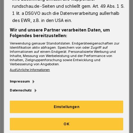
bekannten Stoff vornimmt wie „Der
rundschau.de-Seiten und schließt gem. Art. 49 Abs. 1 S.
kleine Prinz“, dann gehört schon einiges an
1 lit. a DSGVO auch die Datenverarbeitung außerhalb
Erfahrung dazu, um eigene Akzente zu setzen.
des EWR, z.B. in den USA ein.
Jens Kalkhorst bringt nicht nur die Sterne zum
Wir und unsere Partner verarbeiten Daten, um
Folgendes bereitzustellen:
Strahlen, die der französische Autor
Verwendung genauer Standortdaten. Endgeräteeigenschaften zur
erschaffen hat, sondern auch neue „Stars“ auf
Identifikation aktiv abfragen. Speichern von oder Zugriff auf
Informationen auf einem Endgerät. Personalisierte Werbung und
die Bühne des freien Theaters.
Inhalte, Messung von Werbeleistung und der Performance von
Inhalten, Zielgruppenforschung sowie Entwicklung und
Verbesserung von Angeboten.
Ausführliche Informationen
Stina Schnickmann brilliert als kleiner Prinz,
der seinen Planeten verlässt, um Freunde zu
Impressum
finden. Die junge Darstellerin gibt ihrer Figur
Datenschutz
eine vielschichtige Persönlichkeit, mal
glücklich (wenn er seine Rose betrachtet),
Einstellungen
meist neugierig (wenn er neue Leute oder
OK
Tiere trifft), aber auch traurig und