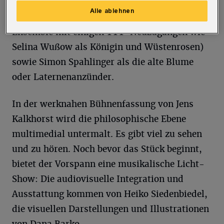
melancholisch bis hin zu depressiv. Ihr zur
Alle ablehnen
Seite steht ein großes und großartiges
Ensemble mit einigen TTT-Neuzugängen wie
Selina Wußow als Königin und Wüstenrosen)
sowie Simon Spahlinger als die alte Blume
oder Laternenanzünder.
In der werknahen Bühnenfassung von Jens
Kalkhorst wird die philosophische Ebene
multimedial untermalt. Es gibt viel zu sehen
und zu hören. Noch bevor das Stück beginnt,
bietet der Vorspann eine musikalische Licht-
Show: Die audiovisuelle Integration und
Ausstattung kommen von Heiko Siedenbiedel,
die visuellen Darstellungen und Illustrationen
von Dana Barko.