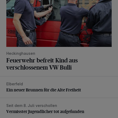
Heckinghausen
Feuerwehr befreit Kind aus
verschlossenem VW Bulli
Elberfeld
Ein neuer Brunnen für die Alte Freiheit
Ein neuer Brunnen für die Alte Freiheit
Seit dem 8. Juli verschollen
Vermisster Jugendlicher tot aufgefunden
Vermisster Jugendlicher tot aufgefunden