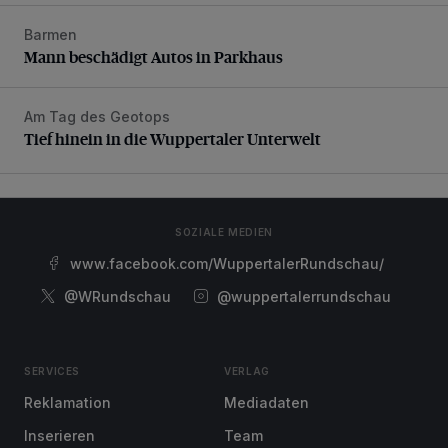
Barmen
Mann beschädigt Autos in Parkhaus
Mann beschädigt Autos in Parkhaus
Am Tag des Geotops
Tief hinein in die Wuppertaler Unterwelt
Tief hinein in die Wuppertaler Unterwelt
SOZIALE MEDIEN
www.facebook.com/WuppertalerRundschau/
@WRundschau
@wuppertalerrundschau
SERVICES
VERLAG
Reklamation
Mediadaten
Inserieren
Team