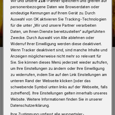
Wir und unsere
218
-Partner speichern und greifen auf
personenbezogene Daten wie Browserdaten oder
eindeutige Kennungen auf Ihrem Gerät zu. Durch
Auswahl von OK aktivieren Sie Tracking-Technologien
für die unter „Wir und unsere Partner verarbeiten
Daten, um Ihnen Dienste bereitzustellen“ aufgeführten
Zwecke. Durch Auswahl von Alle ablehnen oder
Widerruf Ihrer Einwilligung werden diese deaktiviert.
Wenn Tracker deaktiviert sind, sind manche Inhalte und
"Der Kleine Prinz" im Taltontheater: Ein Stück voller Farben und
voller Emotionen.
Anzeigen möglicherweise nicht mehr so relevant für
Foto: Joachim Schmitz
Sie. Sie können dieses Menü jederzeit wieder aufrufen,
um Ihre Einstellungen zu ändern oder Ihre Einwilligung
zu widerrufen, indem Sie auf den Link Einstellungen am
unteren Rand der Webseite klicken [oder das
schwebende Symbol unten links auf der Webseite, falls
Von Jeanette Nicole Wölling
zutreffend]. Ihre Einstellungen gelten innerhalb unseres
Website. Weitere Informationen finden Sie in unserer
W
Datenschutzerklärung.
enn ein Regisseur sich einen so
Ihre Zustimmung umfasst alle wuppertaler-