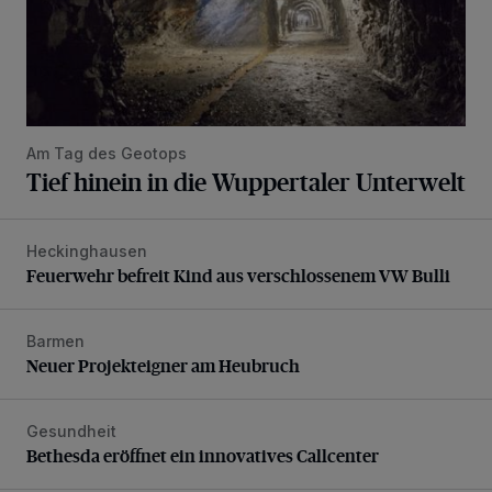
Am Tag des Geotops
Tief hinein in die Wuppertaler Unterwelt
Heckinghausen
Feuerwehr befreit Kind aus verschlossenem VW Bulli
Feuerwehr befreit Kind aus verschlossenem VW Bulli
Barmen
Neuer Projekteigner am Heubruch
Neuer Projekteigner am Heubruch
Gesundheit
Bethesda eröffnet ein innovatives Callcenter
Bethesda eröffnet ein innovatives Callcenter