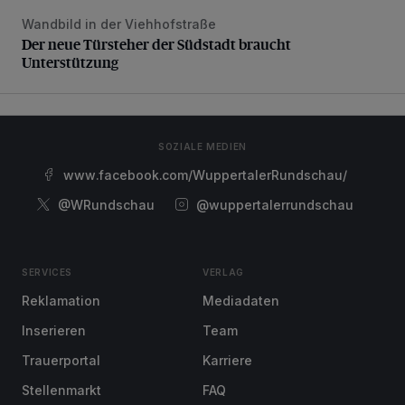
Wandbild in der Viehhofstraße
Der neue Türsteher der Südstadt braucht Unterstützung
Der neue Türsteher der Südstadt braucht
Unterstützung
SOZIALE MEDIEN
www.facebook.com/WuppertalerRundschau/
@WRundschau
@wuppertalerrundschau
SERVICES
VERLAG
Reklamation
Mediadaten
Inserieren
Team
Trauerportal
Karriere
Stellenmarkt
FAQ