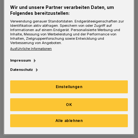
Skelett-Stück gemacht. Es lebt allein vom Text
Wir und unsere Partner verarbeiten Daten, um
Folgendes bereitzustellen:
– und den zwei Männern, die ihn sprechen,
Verwendung genauer Standortdaten. Endgeräteeigenschaften zur
ihn (aus-)leben. Thomas Braus ist der blinde
Identifikation aktiv abfragen. Speichern von oder Zugriff auf
Informationen auf einem Endgerät. Personalisierte Werbung und
Hausherr Hamm, der im Schiebestuhl sitzt.
Inhalte, Messung von Werbeleistung und der Performance von
Inhalten, Zielgruppenforschung sowie Entwicklung und
Kevin Wilke sein Diener Clov, steifbeinig,
Verbesserung von Angeboten.
Ausführliche Informationen
kaum gehfähig – und mit nur einem Schuh.
Impressum
Ein Fest fürs Auge sind die Kostüme (Silke
Datenschutz
Rekort): Hamm ist à la Barock-Rokoko
gekleidet, Clov wie zu Shakespeares Zeiten.
Einstellungen
Verfilzt, leicht heruntergekommen, sozusagen
„angefressen“ sind beide. Innerlich wie
OK
äußerlich.
Alle ablehnen
Dass da noch Hamms Eltern Nagg und Nell