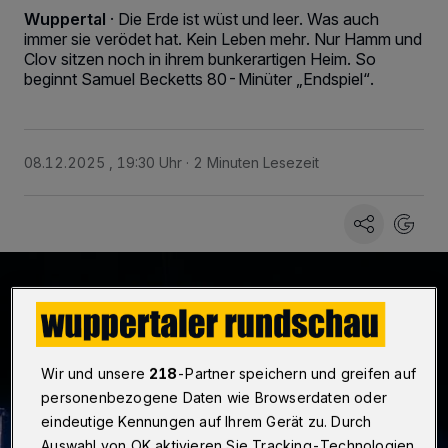
Wuppertal
·
Die Erde ist wüst und leer. Was auch
immer sie verödet hat. Kein Leben mehr. Nur Hamm und
Clov sitzen noch in ihrem bunkerartigen Heim. So
beginnt Samuel Becketts 80-Minüter „Endspiel“.
08.12.2025 , 19:30 Uhr
2 Minuten Lesezeit
Wir und unsere
218
-Partner speichern und greifen auf
personenbezogene Daten wie Browserdaten oder
eindeutige Kennungen auf Ihrem Gerät zu. Durch
Auswahl von OK aktivieren Sie Tracking-Technologien