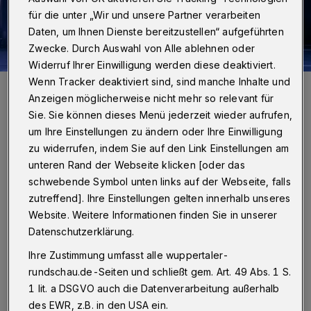
für die unter „Wir und unsere Partner verarbeiten
Daten, um Ihnen Dienste bereitzustellen“ aufgeführten
Zwecke. Durch Auswahl von Alle ablehnen oder
Widerruf Ihrer Einwilligung werden diese deaktiviert.
Wenn Tracker deaktiviert sind, sind manche Inhalte und
Die Welt ist leer, sie sind noch da: Thomas Braus (links) als Hamm
und Kevin Wilke als Clov in Samuel Becketts "Endspiel".
Anzeigen möglicherweise nicht mehr so relevant für
Foto: Dana Schmidt
Sie. Sie können dieses Menü jederzeit wieder aufrufen,
um Ihre Einstellungen zu ändern oder Ihre Einwilligung
zu widerrufen, indem Sie auf den Link Einstellungen am
unteren Rand der Webseite klicken [oder das
schwebende Symbol unten links auf der Webseite, falls
Von Stefan Seitz
zutreffend]. Ihre Einstellungen gelten innerhalb unseres
Website. Weitere Informationen finden Sie in unserer
F
Datenschutzerklärung.
ürs Wuppertaler Schauspiel hat
Ihre Zustimmung umfasst alle wuppertaler-
Regisseur Henner Kallmeyer im Theater
rundschau.de-Seiten und schließt gem. Art. 49 Abs. 1 S.
am Engelsgarten daraus ein düster
1 lit. a DSGVO auch die Datenverarbeitung außerhalb
beleuchtetes, mager bühnenbebildertes
des EWR, z.B. in den USA ein.