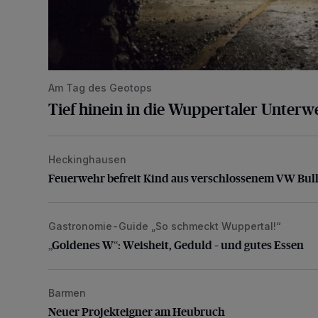
Am Tag des Geotops
Tief hinein in die Wuppertaler Unterwe
Heckinghausen
Feuerwehr befreit Kind aus verschlossenem VW Bulli
Feuerwehr befreit Kind aus verschlossenem VW Bull
Gastronomie-Guide „So schmeckt Wuppertal!“
„Goldenes W“: Weisheit, Geduld – und gutes Essen
„Goldenes W“: Weisheit, Geduld – und gutes Essen
Barmen
Neuer Projekteigner am Heubruch
Neuer Projekteigner am Heubruch