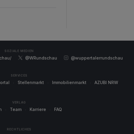
SOZIALE MEDIEN
chau/
@WRundschau
@wuppertalerrundschau
SERVICES
ortal
Stellenmarkt
Immobilienmarkt
AZUBI NRW
VERLAG
n
Team
Karriere
FAQ
RECHTLICHES