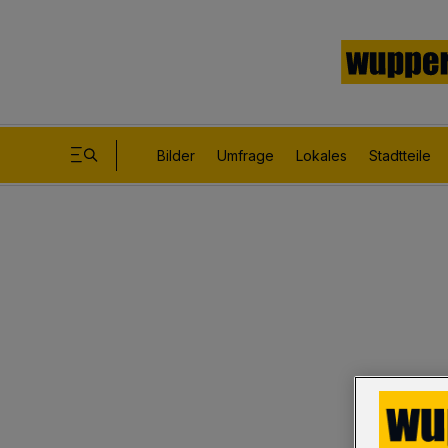
Bilder
Umfrage
Lokales
Stadtteile