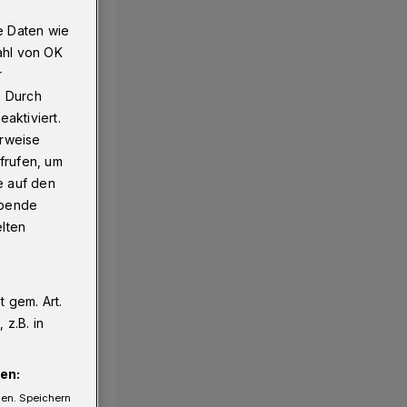
e Daten wie
ahl von OK
r
. Durch
aktiviert.
erweise
frufen, um
e auf den
ebende
elten
 gem. Art.
z.B. in
en:
gen. Speichern