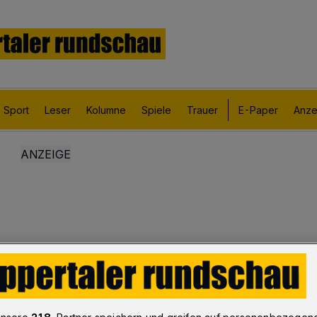
Sport
Leser
Kolumne
Spiele
Trauer
E-Paper
Anze