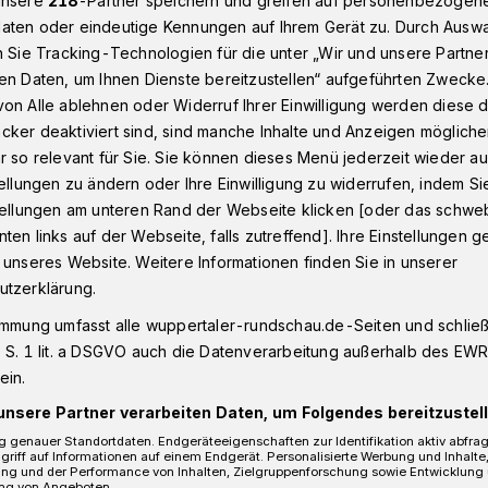
unsere
218
-Partner speichern und greifen auf personenbezogen
aten oder eindeutige Kennungen auf Ihrem Gerät zu. Durch Ausw
n Sie Tracking-Technologien für die unter „Wir und unsere Partne
en Daten, um Ihnen Dienste bereitzustellen“ aufgeführten Zwecke
tta Wegner auf der "Insel"
on Alle ablehnen oder Widerruf Ihrer Einwilligung werden diese de
cker deaktiviert sind, sind manche Inhalte und Anzeigen möglich
r so relevant für Sie. Sie können dieses Menü jederzeit wieder au
us Barcelona
tellungen zu ändern oder Ihre Einwilligung zu widerrufen, indem Si
lin Fiammetta
stellungen am unteren Rand der Webseite klicken [oder das schw
ten links auf der Webseite, falls zutreffend]. Ihre Einstellungen g
 unseres Website. Weitere Informationen finden Sie in unserer
 „Insel“
utzerklärung.
immung umfasst alle wuppertaler-rundschau.de-Seiten und schließt
 S. 1 lit. a DSGVO auch die Datenverarbeitung außerhalb des EWR, 
Wuppertaler Armin T. Wegner-Tage gibt
ein.
r 2025, um 11 Uhr auf der „Insel“ an der
unsere Partner verarbeiten Daten, um Folgendes bereitzustell
nz-Gastspiel von Fiammetta Wegner aus
 genauer Standortdaten. Endgeräteeigenschaften zur Identifikation aktiv abfra
aufführung.
griff auf Informationen auf einem Endgerät. Personalisierte Werbung und Inhalt
ung und der Performance von Inhalten, Zielgruppenforschung sowie Entwicklung
ng von Angeboten.