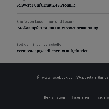
Schwerer Unfall mit 2,48 Promille
Briefe von Leserinnen und Lesern
„Stoßdämpfertest mit Unterbodenbehandlung“
„Stoßdämpfertest mit Unterbodenbehandlung“
Seit dem 8. Juli verschollen
Vermisster Jugendlicher tot aufgefunden
Vermisster Jugendlicher tot aufgefunden
www.facebook.com/WuppertalerRunds
Reklamation
Inserieren
Trauerp