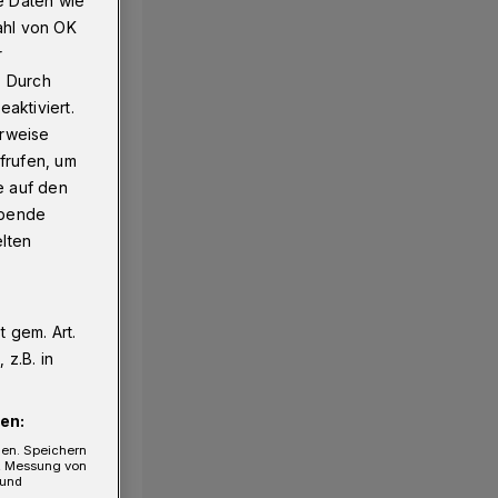
e Daten wie
ahl von OK
r
. Durch
aktiviert.
erweise
frufen, um
e auf den
ebende
elten
 gem. Art.
z.B. in
en:
gen. Speichern
e, Messung von
 und