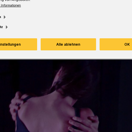
 Informationen
m
Lesezeit
tz
instellungen
Alle ablehnen
OK