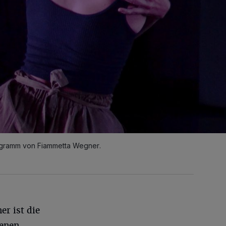
rogramm von Fiammetta Wegner.
r ist die
renen