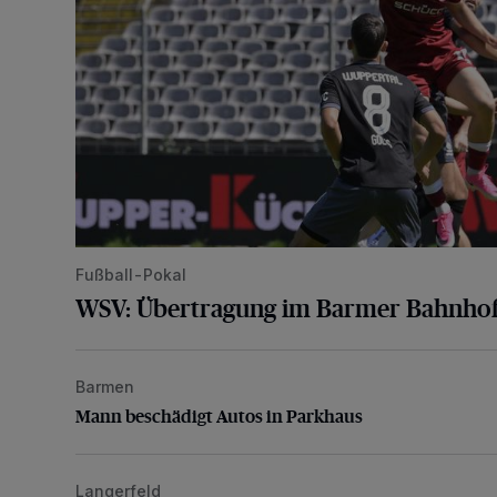
Fußball-Pokal
WSV: Übertragung im Barmer Bahnhof
Barmen
Mann beschädigt Autos in Parkhaus
Mann beschädigt Autos in Parkhaus
Langerfeld
Schwerer Unfall mit 2,48 Promille