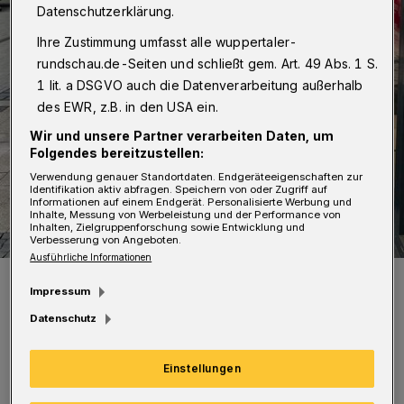
Datenschutzerklärung.
Ihre Zustimmung umfasst alle wuppertaler-
rundschau.de-Seiten und schließt gem. Art. 49 Abs. 1 S.
1 lit. a DSGVO auch die Datenverarbeitung außerhalb
des EWR, z.B. in den USA ein.
Wir und unsere Partner verarbeiten Daten, um
Folgendes bereitzustellen:
Verwendung genauer Standortdaten. Endgeräteeigenschaften zur
Identifikation aktiv abfragen. Speichern von oder Zugriff auf
Informationen auf einem Endgerät. Personalisierte Werbung und
Inhalte, Messung von Werbeleistung und der Performance von
Inhalten, Zielgruppenforschung sowie Entwicklung und
Verbesserung von Angeboten.
Ausführliche Informationen
Ein Obdachloser in der Elberfelder City.
Impressum
Foto: Stephan Besche
Datenschutz
Einstellungen