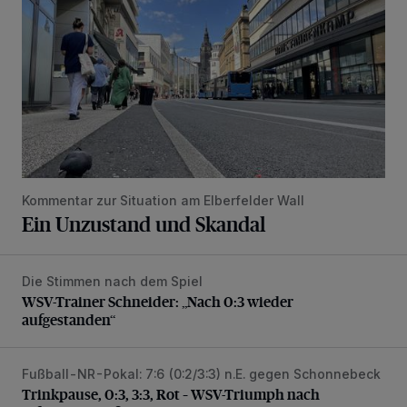
Kommentar zur Situation am Elberfelder Wall
Ein Unzustand und Skandal
Die Stimmen nach dem Spiel
WSV-Trainer Schneider: „Nach 0:3 wieder aufgestanden“
WSV-Trainer Schneider: „Nach 0:3 wieder
aufgestanden“
Fußball-NR-Pokal: 7:6 (0:2/3:3) n.E. gegen Schonnebeck
Trinkpause, 0:3, 3:3, Rot – WSV-Triumph nach Elfmetersc
Trinkpause, 0:3, 3:3, Rot – WSV-Triumph nach