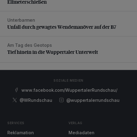
Elfmeterschießen
Unterbarmen
Unfall durch gewagtes Wendemanöver auf der B7
Unfall durch gewagtes Wendemanöver auf der B7
Am Tag des Geotops
Tief hinein in die Wuppertaler Unterwelt
Tief hinein in die Wuppertaler Unterwelt
SOZIALE MEDIEN
www.facebook.com/WuppertalerRundschau/
@WRundschau
@wuppertalerrundschau
SERVICES
VERLAG
Reklamation
Mediadaten