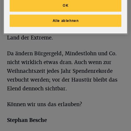
M
orgens, kurz vor 10 Uhr in Elberfeld,
OK
Innenstadt. Es ist November, es ist
bitterkalt. Und, es ist nicht zu übersehen.
Alle ablehnen
Eines der reichsten Länder Europas ist ein
Land der Extreme.
Da ändern Bürgergeld, Mindestlohn und Co.
nicht wirklich etwas dran. Auch wenn zur
Weihnachtszeit jedes Jahr Spendenrekorde
verbucht werden; vor der Haustür bleibt das
Elend dennoch sichtbar.
Können wir uns das erlauben?
Stephan Besche