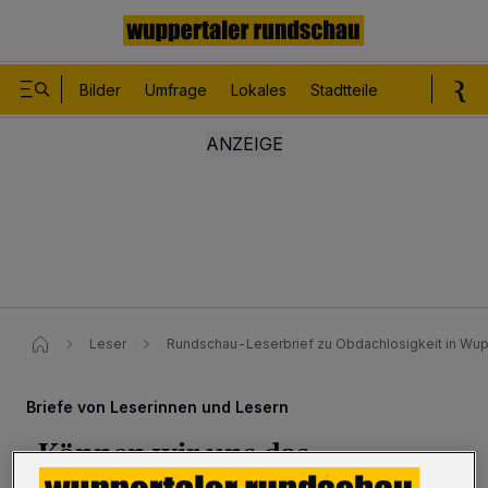
Bilder
Umfrage
Lokales
Stadtteile
Sport
Le
Leser
Rundschau-Leserbrief zu Obdachlosigkeit in Wup
Briefe von Leserinnen und Lesern
„Können wir uns das