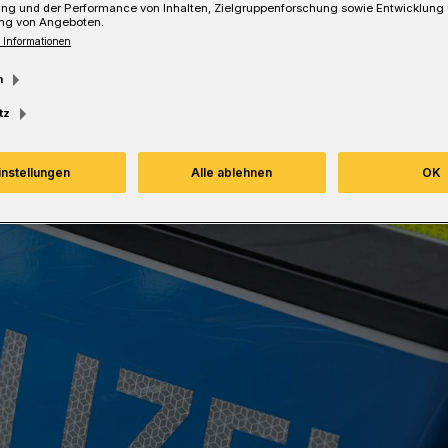
ung und der Performance von Inhalten, Zielgruppenforschung sowie Entwicklung
ng von Angeboten.
Lesezeit
 Informationen
m
tz
instellungen
Alle ablehnen
OK