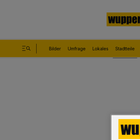
Bilder
Umfrage
Lokales
Stadtteile