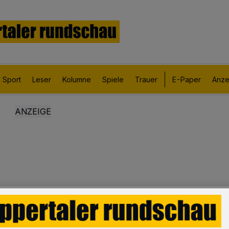
Sport
Leser
Kolumne
Spiele
Trauer
E-Paper
Anze