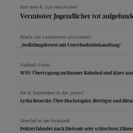
Seit dem 8. Juli verschollen
Vermisster Jugendlicher tot aufgefund
Briefe von Leserinnen und Lesern
„Stoßdämpfertest mit Unterbodenbehandlung“
„Stoßdämpfertest mit Unterbodenbehandlung“
Fußball-Pokal
WSV: Übertragung im Barmer Bahnhof und klare An
WSV: Übertragung im Barmer Bahnhof und klare An
Am 4. September in der „börse“
Lydia Benecke: Über Hochstapler, Betrüger und Blen
Lydia Benecke: Über Hochstapler, Betrüger und Ble
Überfall in der Südstadt
Polizei fahndet nach Dieb mit sehr schlechten Zähne
Polizei fahndet nach Dieb mit sehr schlechten Zähn