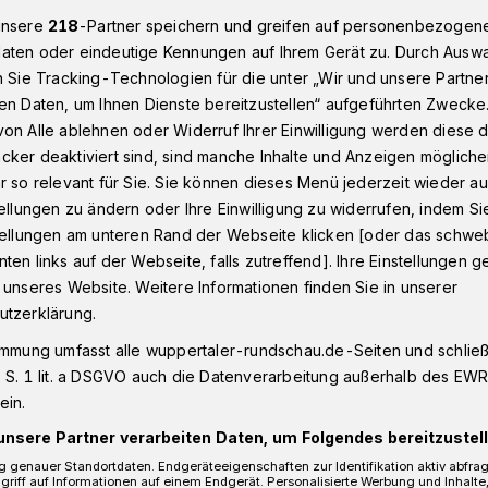
unsere
218
-Partner speichern und greifen auf personenbezogen
aten oder eindeutige Kennungen auf Ihrem Gerät zu. Durch Ausw
n Sie Tracking-Technologien für die unter „Wir und unsere Partne
n - Oberbarmen
Fahndung nach schwarzem Kompaktwagen in 
en Daten, um Ihnen Dienste bereitzustellen“ aufgeführten Zwecke
on Alle ablehnen oder Widerruf Ihrer Einwilligung werden diese de
cker deaktiviert sind, sind manche Inhalte und Anzeigen möglich
r so relevant für Sie. Sie können dieses Menü jederzeit wieder au
ach schwarzem
tellungen zu ändern oder Ihre Einwilligung zu widerrufen, indem Si
stellungen am unteren Rand der Webseite klicken [oder das schw
ten links auf der Webseite, falls zutreffend]. Ihre Einstellungen g
gen
 unseres Website. Weitere Informationen finden Sie in unserer
utzerklärung.
immung umfasst alle wuppertaler-rundschau.de-Seiten und schließt
all am Freitagabend (27. Februar 2026)
 S. 1 lit. a DSGVO auch die Datenverarbeitung außerhalb des EWR, 
e in Wuppertal sucht die Polizei nach
ein.
unsere Partner verarbeiten Daten, um Folgendes bereitzustell
 genauer Standortdaten. Endgeräteeigenschaften zur Identifikation aktiv abfra
griff auf Informationen auf einem Endgerät. Personalisierte Werbung und Inhalt