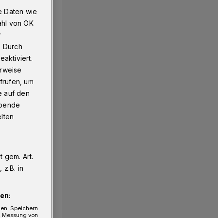
e Daten wie
ahl von OK
r
Wuppertal
. Durch
aktiviert.
erweise
frufen, um
e auf den
ebende
elten
 gem. Art.
z.B. in
en:
gen. Speichern
e, Messung von