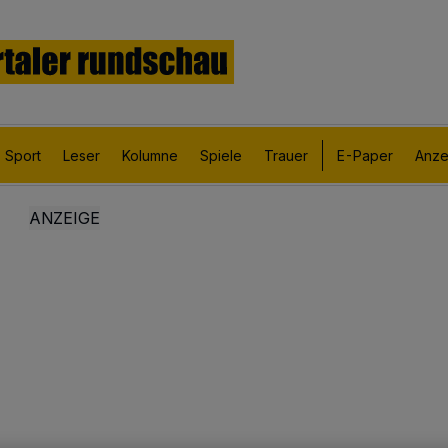
Sport
Leser
Kolumne
Spiele
Trauer
E-Paper
Anze