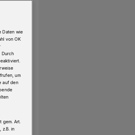
e Daten wie
ahl von OK
r
. Durch
aktiviert.
erweise
frufen, um
e auf den
ebende
elten
 gem. Art.
z.B. in