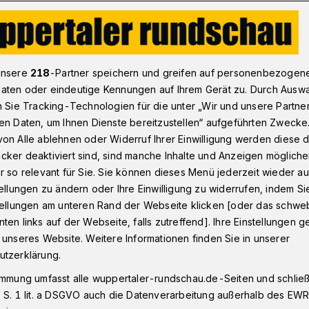
ndspiel“ im Schauspiel Wuppertal
unsere
218
-Partner speichern und greifen auf personenbezogen
aten oder eindeutige Kennungen auf Ihrem Gerät zu. Durch Ausw
n Sie Tracking-Technologien für die unter „Wir und unsere Partne
en Daten, um Ihnen Dienste bereitzustellen“ aufgeführten Zwecke
spiel“: Duett für
on Alle ablehnen oder Widerruf Ihrer Einwilligung werden diese de
cker deaktiviert sind, sind manche Inhalte und Anzeigen möglich
 Zeit
r so relevant für Sie. Sie können dieses Menü jederzeit wieder au
tellungen zu ändern oder Ihre Einwilligung zu widerrufen, indem Si
stellungen am unteren Rand der Webseite klicken [oder das schw
ten links auf der Webseite, falls zutreffend]. Ihre Einstellungen g
st und leer. Was auch immer sie verödet
 unseres Website. Weitere Informationen finden Sie in unserer
Hamm und Clov sitzen noch in ihrem
utzerklärung.
innt Samuel Becketts 80-Minüter
immung umfasst alle wuppertaler-rundschau.de-Seiten und schließt
 S. 1 lit. a DSGVO auch die Datenverarbeitung außerhalb des EWR, 