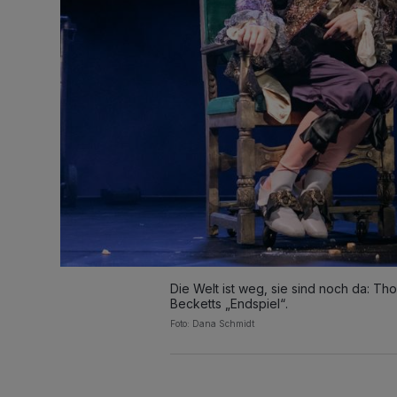
Die Welt ist weg, sie sind noch da: Th
Becketts „Endspiel“.
Foto: Dana Schmidt