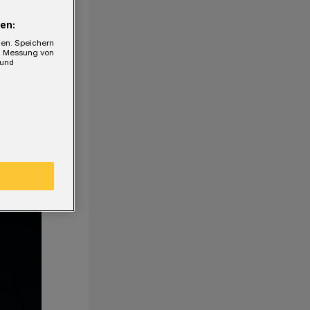
en:
gen. Speichern
e, Messung von
 und