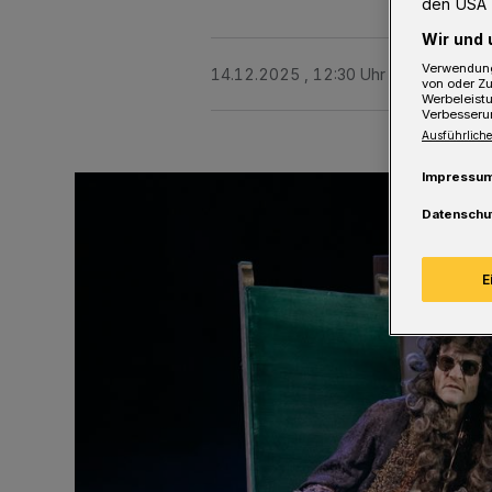
den USA 
Wir und 
Verwendung
14.12.2025 , 12:30 Uhr
2 Minuten Le
von oder Zu
Werbeleist
Verbesseru
Ausführliche
Impressu
Datenschu
E