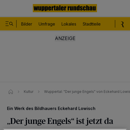
Bilder
Umfrage
Lokales
Stadtteile
Sport
Le
Kultur
Wuppertal: "Der junge Engels" von Eckehard Lowi
Ein Werk des Bildhauers Eckehard Lowisch
„Der junge Engels“ ist jetzt da