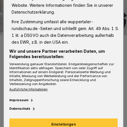
Website. Weitere Informationen finden Sie in unserer
Datenschutzerklärung.
Ihre Zustimmung umfasst alle wuppertaler-
rundschau.de-Seiten und schließt gem. Art. 49 Abs. 1 S.
1 lit. a DSGVO auch die Datenverarbeitung außerhalb
Eckehard Lowisch und seine Engels-Skulptur.
des EWR, z.B. in den USA ein.
Foto: Ralf Silberkuhl
Wir und unsere Partner verarbeiten Daten, um
Folgendes bereitzustellen:
Verwendung genauer Standortdaten. Endgeräteeigenschaften zur
Identifikation aktiv abfragen. Speichern von oder Zugriff auf
Informationen auf einem Endgerät. Personalisierte Werbung und
Inhalte, Messung von Werbeleistung und der Performance von
Inhalten, Zielgruppenforschung sowie Entwicklung und
Von Stefan Seitz
Verbesserung von Angeboten.
Ausführliche Informationen
D
ie Skulptur stellt eine künstlerische
Impressum
Auseinandersetzung mit dem jungen
Datenschutz
Friedrich Engels dar. Sie ist Teil des Lowisch-
Projekts „When robots make art“, das die
Einstellungen