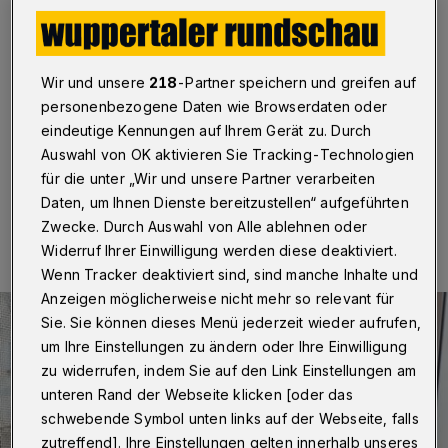
Wuppertal
·
Im Eingangsbereich des neuen
Besucherzentrums am Engelsgarten steht nun
zeitgenössische Kunst: Es ist eine Stahlskulptur, die der
Wuppertaler Künstler Eckehard Lowisch schon im
Wir und unsere
218
-Partner speichern und greifen auf
Engels-Jubiläumsjahr 2020 als Hommage an den
personenbezogene Daten wie Browserdaten oder
berühmten Sohn der Stadt geschaffen hatte.
eindeutige Kennungen auf Ihrem Gerät zu. Durch
Auswahl von OK aktivieren Sie Tracking-Technologien
für die unter „Wir und unsere Partner verarbeiten
Daten, um Ihnen Dienste bereitzustellen“ aufgeführten
30.05.2025 , 19:00 Uhr
Eine Minute Lesezeit
Zwecke. Durch Auswahl von Alle ablehnen oder
Widerruf Ihrer Einwilligung werden diese deaktiviert.
Wenn Tracker deaktiviert sind, sind manche Inhalte und
Anzeigen möglicherweise nicht mehr so relevant für
Sie. Sie können dieses Menü jederzeit wieder aufrufen,
um Ihre Einstellungen zu ändern oder Ihre Einwilligung
zu widerrufen, indem Sie auf den Link Einstellungen am
unteren Rand der Webseite klicken [oder das
schwebende Symbol unten links auf der Webseite, falls
zutreffend]. Ihre Einstellungen gelten innerhalb unseres