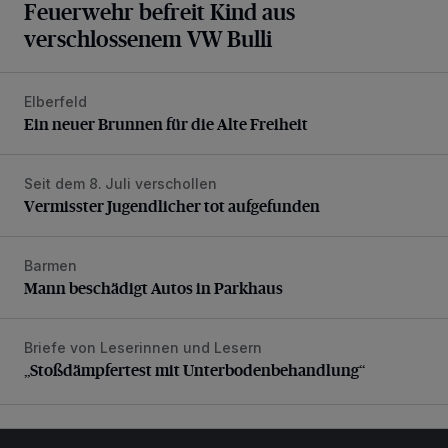
Feuerwehr befreit Kind aus
verschlossenem VW Bulli
Elberfeld
Ein neuer Brunnen für die Alte Freiheit
Ein neuer Brunnen für die Alte Freiheit
Seit dem 8. Juli verschollen
Vermisster Jugendlicher tot aufgefunden
Vermisster Jugendlicher tot aufgefunden
Barmen
Mann beschädigt Autos in Parkhaus
Mann beschädigt Autos in Parkhaus
Briefe von Leserinnen und Lesern
„Stoßdämpfertest mit Unterbodenbehandlung“
„Stoßdämpfertest mit Unterbodenbehandlung“