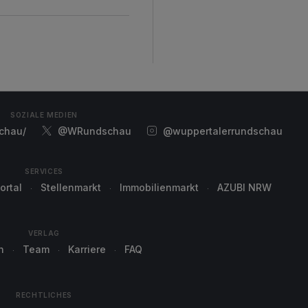
SOZIALE MEDIEN
chau/
@WRundschau
@wuppertalerrundschau
SERVICES
ortal
Stellenmarkt
Immobilienmarkt
AZUBI NRW
VERLAG
n
Team
Karriere
FAQ
RECHTLICHES