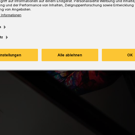
griff auf Informationen auf einem Endgerät. Personalisierte Werbung und Inhalt
ang hat.
ung und der Performance von Inhalten, Zielgruppenforschung sowie Entwicklung
ng von Angeboten.
 Informationen
m
Lesezeit
tz
instellungen
Alle ablehnen
OK