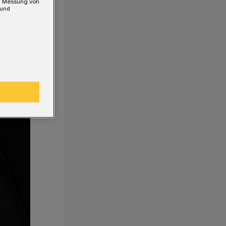
e, Messung von
 und