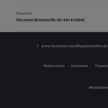
Elberfeld
Ein neuer Brunnen für die Alte Freiheit
Ein neuer Brunnen für die Alte Freiheit
www.facebook.com/WuppertalerRunds
Reklamation
Inserieren
Trauerp
Mediadate