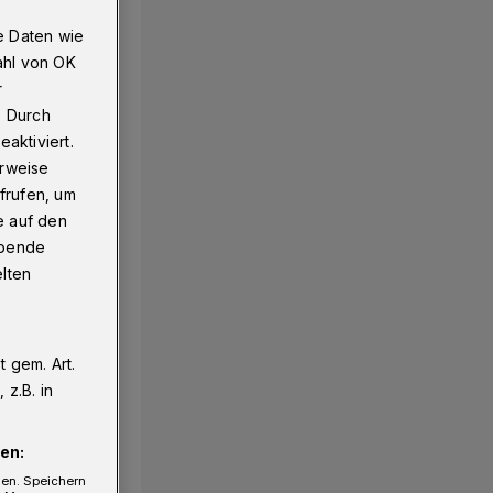
e Daten wie
ahl von OK
r
. Durch
aktiviert.
erweise
frufen, um
e auf den
ebende
elten
 gem. Art.
z.B. in
en:
gen. Speichern