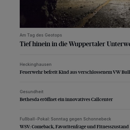
Am Tag des Geotops
Tief hinein in die Wuppertaler Unterwe
Heckinghausen
Feuerwehr befreit Kind aus verschlossenem VW Bulli
Feuerwehr befreit Kind aus verschlossenem VW Bull
Gesundheit
Bethesda eröffnet ein innovatives Callcenter
Bethesda eröffnet ein innovatives Callcenter
Fußball-Pokal: Sonntag gegen Schonnebeck
WSV: Comeback, Favoritenfrage und Fitnesszustan
WSV: Comeback, Favoritenfrage und Fitnesszustand