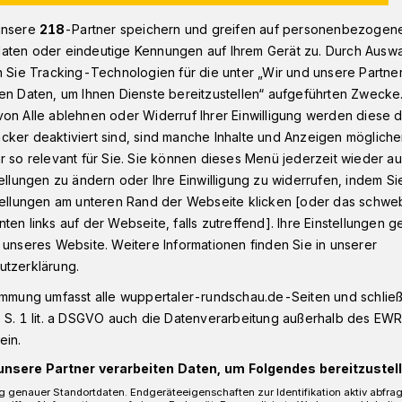
unsere
218
-Partner speichern und greifen auf personenbezogen
aten oder eindeutige Kennungen auf Ihrem Gerät zu. Durch Ausw
n Wuppertal: Die Ausnahmepianistin
n Sie Tracking-Technologien für die unter „Wir und unsere Partne
en Daten, um Ihnen Dienste bereitzustellen“ aufgeführten Zwecke
on Alle ablehnen oder Widerruf Ihrer Einwilligung werden diese de
cker deaktiviert sind, sind manche Inhalte und Anzeigen möglich
al
r so relevant für Sie. Sie können dieses Menü jederzeit wieder au
epianistin
tellungen zu ändern oder Ihre Einwilligung zu widerrufen, indem Si
stellungen am unteren Rand der Webseite klicken [oder das schw
ten links auf der Webseite, falls zutreffend]. Ihre Einstellungen g
 unseres Website. Weitere Informationen finden Sie in unserer
enezuela, und sie ist eine
utzerklärung.
uosin. Ihre Improvisationskunst ist
 das begeisterte Publikum in der
immung umfasst alle wuppertaler-rundschau.de-Seiten und schließt
ertal zuletzt vor fünf Jahren
 S. 1 lit. a DSGVO auch die Datenverarbeitung außerhalb des EWR, 
ein.
ontero im Rahmen des Klavierfestivals
m auftrat. Am Samstag (14. Mai 2022) ist
unsere Partner verarbeiten Daten, um Folgendes bereitzustell
r Stadthalle, diesmal zusammen mit einem
 genauer Standortdaten. Endgeräteeigenschaften zur Identifikation aktiv abfra