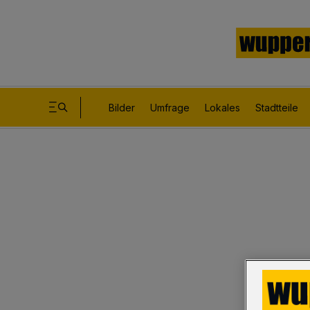
Bilder
Umfrage
Lokales
Stadtteile