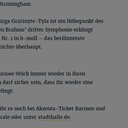
f Birmimgham
rga Gražinyte-Tyla ist ein Höhepunkt des
n Brahms‘ dritter Symphonie erklingt
 Nr. 1 in b-moll – das berühmteste
hichte überhaupt.
uriose Stück immer wieder in ihren
arf sicher sein, dass ihr wieder eine
lingt.
gibt es noch bei Akzenta-Ticket Barmen und
trale oder unter
stadthalle.de
.