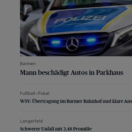
Barmen
Mann beschädigt Autos in Parkhaus
Fußball-Pokal
WSV: Übertragung im Barmer Bahnhof und klare An
WSV: Übertragung im Barmer Bahnhof und klare An
Langerfeld
Schwerer Unfall mit 2,48 Promille
Schwerer Unfall mit 2,48 Promille