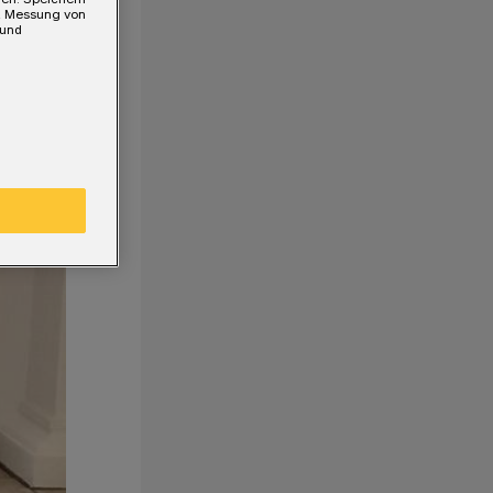
e, Messung von
 und