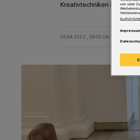
Kreativtechniken kennenzul
von oder Zu
Werbeleist
Verbesseru
Ausführliche
Impressu
26.04.2022 , 09:00 Uhr
Eine Minute 
Datenschu
E