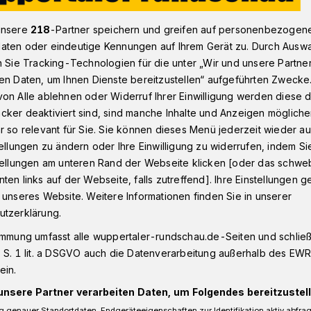
unsere
218
-Partner speichern und greifen auf personenbezogen
aten oder eindeutige Kennungen auf Ihrem Gerät zu. Durch Ausw
eum Wuppertal: Freies Malen und Gestalten für Kinder
n Sie Tracking-Technologien für die unter „Wir und unsere Partne
en Daten, um Ihnen Dienste bereitzustellen“ aufgeführten Zwecke
on Alle ablehnen oder Widerruf Ihrer Einwilligung werden diese de
cker deaktiviert sind, sind manche Inhalte und Anzeigen möglich
r so relevant für Sie. Sie können dieses Menü jederzeit wieder au
 und Gestalten für
tellungen zu ändern oder Ihre Einwilligung zu widerrufen, indem Si
stellungen am unteren Rand der Webseite klicken [oder das schw
ten links auf der Webseite, falls zutreffend]. Ihre Einstellungen g
 unseres Website. Weitere Informationen finden Sie in unserer
utzerklärung.
ferien startet wieder der Mini- Kunst-
immung umfasst alle wuppertaler-rundschau.de-Seiten und schließt
der Heydt-Museum (Turmhof 8). Jeden
 S. 1 lit. a DSGVO auch die Datenverarbeitung außerhalb des EWR, 
hoppen oder einen Kaffee trinken gehen,
ein.
ahren die Möglichkeit, das Museum,
unsere Partner verarbeiten Daten, um Folgendes bereitzustell
en und Künstlern und verschiedene
 genauer Standortdaten. Endgeräteeigenschaften zur Identifikation aktiv abfra