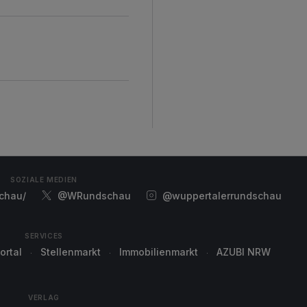
SOZIALE MEDIEN
chau/
@WRundschau
@wuppertalerrundschau
SERVICES
ortal
Stellenmarkt
Immobilienmarkt
AZUBI NRW
VERLAG