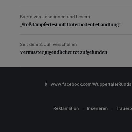
Briefe von Leserinnen und Lesern
„Stoßdämpfertest mit Unterbodenbehandlung“
„Stoßdämpfertest mit Unterbodenbehandlung“
Seit dem 8. Juli verschollen
Vermisster Jugendlicher tot aufgefunden
Vermisster Jugendlicher tot aufgefunden
www.facebook.com/WuppertalerRunds
Reklamation
Inserieren
Trauerp