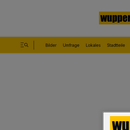
Bilder
Umfrage
Lokales
Stadtteile