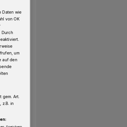
e Daten wie
ahl von OK
r
. Durch
aktiviert.
erweise
frufen, um
e auf den
ebende
elten
 gem. Art.
z.B. in
en:
gen. Speichern