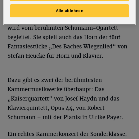
erklingt erstmalig dessen Quintett für Horn
und Streichquartett. Mit einer seltenen
Alle ablehnen
Besetzung: Hornistin Sibylle Mahni aus Berlin
wird vom berühmten Schumann-Quartett
begleitet. Sie spielt auch das Horn der fünf
Fantasiestücke „Des Baches Wiegenlied“ von
Stefan Heucke für Horn und Klavier.
Dazu gibt es zwei der berühmtesten
Kammermusikwerke überhaupt: Das
„Kaiserquartett“ von Josef Haydn und das
Klavierquintett, Opus 44, von Robert
Schumann – mit der Pianistin Ulrike Payer.
Ein echtes Kammerkonzert der Sonderklasse,