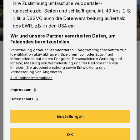
Ihre Zustimmung umfasst alle wuppertaler-
rundschau.de-Seiten und schließt gem. Art. 49 Abs. 1 S.
1 lit. a DSGVO auch die Datenverarbeitung außerhalb
des EWR, z.B. in den USA ein.
Wir und unsere Partner verarbeiten Daten, um
Folgendes bereitzustellen:
Die Historische Stadthalle auf dem Johannisberg.
Verwendung genauer Standortdaten. Endgeräteeigenschaften zur
Foto: Achim Otto
Identifikation aktiv abfragen. Speichern von oder Zugriff auf
Informationen auf einem Endgerät. Personalisierte Werbung und
Inhalte, Messung von Werbeleistung und der Performance von
Inhalten, Zielgruppenforschung sowie Entwicklung und
Verbesserung von Angeboten.
Ausführliche Informationen
Impressum
Von Johannes Vesper
Datenschutz
P
räsentiert wird ausgewählte
Einstellungen
Kammermusik mit gleich zwei
Uraufführungen. Von Lutz Werner Hesse
OK