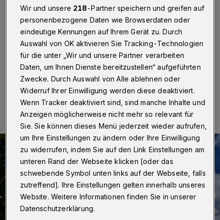
Wir und unsere
218
-Partner speichern und greifen auf
Wuppertal
·
Ein Gedenkkonzert für Detlef Muthmann
(1939 – 2020), den Mäzen der Reihe „Saitenspiel“,
personenbezogene Daten wie Browserdaten oder
gibt es am Sonntag (27. Februar 2022) um 18 Uhr im
eindeutige Kennungen auf Ihrem Gerät zu. Durch
Mendelssohn-Saal der Historischen Stadthalle
Auswahl von OK aktivieren Sie Tracking-Technologien
Wuppertal.
für die unter „Wir und unsere Partner verarbeiten
Daten, um Ihnen Dienste bereitzustellen“ aufgeführten
Zwecke. Durch Auswahl von Alle ablehnen oder
27.02.2022 , 13:30 Uhr
Eine Minute Lesezeit
Widerruf Ihrer Einwilligung werden diese deaktiviert.
Wenn Tracker deaktiviert sind, sind manche Inhalte und
Anzeigen möglicherweise nicht mehr so relevant für
Sie. Sie können dieses Menü jederzeit wieder aufrufen,
um Ihre Einstellungen zu ändern oder Ihre Einwilligung
zu widerrufen, indem Sie auf den Link Einstellungen am
unteren Rand der Webseite klicken [oder das
schwebende Symbol unten links auf der Webseite, falls
zutreffend]. Ihre Einstellungen gelten innerhalb unseres
Website. Weitere Informationen finden Sie in unserer
Datenschutzerklärung.