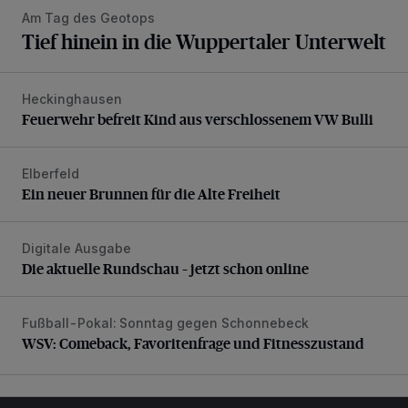
Am Tag des Geotops
Tief hinein in die Wuppertaler Unterwelt
Heckinghausen
Feuerwehr befreit Kind aus verschlossenem VW Bulli
Feuerwehr befreit Kind aus verschlossenem VW Bulli
Elberfeld
Ein neuer Brunnen für die Alte Freiheit
Ein neuer Brunnen für die Alte Freiheit
Digitale Ausgabe
Die aktuelle Rundschau – jetzt schon online
Die aktuelle Rundschau – jetzt schon online
Fußball-Pokal: Sonntag gegen Schonnebeck
WSV: Comeback, Favoritenfrage und Fitnesszustand
WSV: Comeback, Favoritenfrage und Fitnesszustand